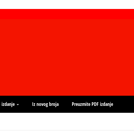
 izdanje
Iz novog broja
Preuzmite PDF izdanje