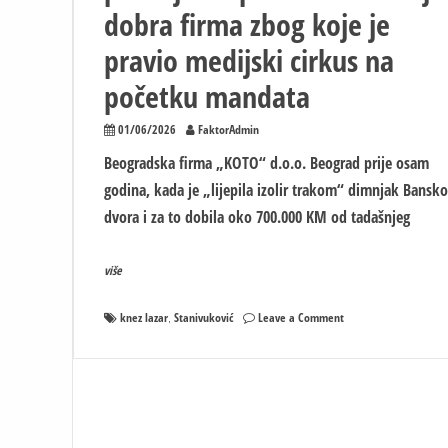
dobra firma zbog koje je
pravio medijski cirkus na
početku mandata
01/06/2026
FaktorAdmin
Beogradska firma „KOTO“ d.o.o. Beograd prije osam
godina, kada je „lijepila izolir trakom“ dimnjak Bansk
dvora i za to dobila oko 700.000 KM od tadašnjeg
više
on
knez lazar
Stanivuković
Leave a Comment
,
Kako
je
Stanivuković
promijenio
ploču
–