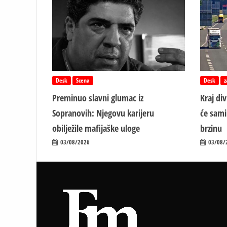
Desk
Scena
Desk
z
Preminuo slavni glumac iz
Kraj di
Sopranovih: Njegovu karijeru
će sami
obilježile mafijaške uloge
brzinu
03/08/2026
03/08/