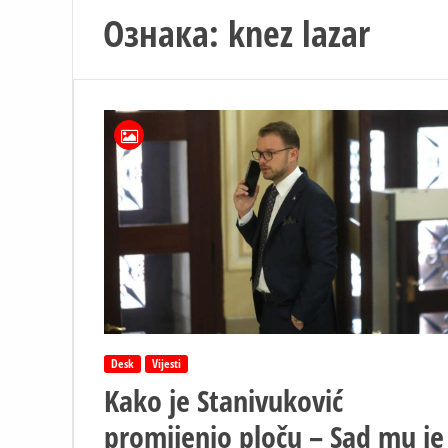
Ознака:
knez lazar
Desk
Vijesti
Kako je Stanivuković
promijenio ploču – Sad mu je