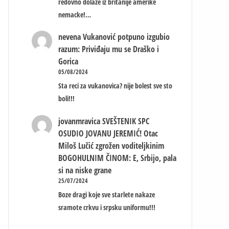
redovno dolaze iz britanije amerike
nemacke!…
nevena
Vukanović potpuno izgubio
razum: Priviđaju mu se Draško i
Gorica
05/08/2024
Sta reci za vukanovica? nije bolest sve sto
boli!!!
jovanmravica
SVEŠTENIK SPC
OSUDIO JOVANU JEREMIĆ! Otac
Miloš Lučić zgrožen voditeljkinim
BOGOHULNIM ČINOM: E, Srbijo, pala
si na niske grane
25/07/2024
Boze dragi koje sve starlete nakaze
sramote crkvu i srpsku uniformu!!!