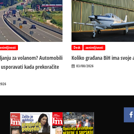
animljivosti
Desk
zanimljivosti
vljanju za volanom? Automobili
Koliko građana BiH ima svoje 
 usporavati kada prekoračite
03/08/2026
2026