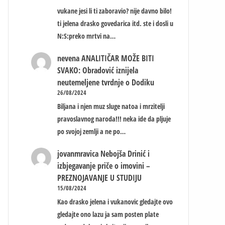
vukane jesi li ti zaboravio? nije davno bilo!
ti jelena drasko govedarica itd. ste i dosli u
N:S:preko mrtvi na…
nevena
ANALITIČAR MOŽE BITI
SVAKO: Obradović iznijela
neutemeljene tvrdnje o Dodiku
26/08/2024
Biljana i njen muz sluge natoa i mrzitelji
pravoslavnog naroda!!! neka ide da pljuje
po svojoj zemlji a ne po…
jovanmravica
Nebojša Drinić i
izbjegavanje priče o imovini –
PREZNOJAVANJE U STUDIJU
15/08/2024
Kao drasko jelena i vukanovic gledajte ovo
gledajte ono lazu ja sam posten plate