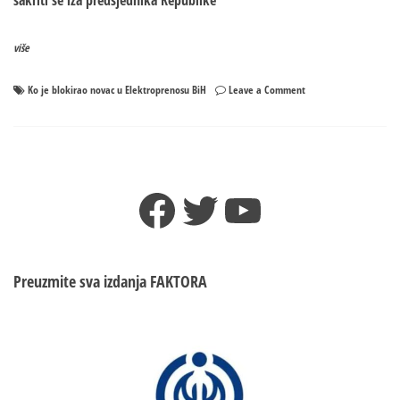
sakriti se iza predsjednika Republike
više
on
Ko je blokirao novac u Elektroprenosu BiH
Leave a Comment
Ko
je
blokirao
novac
u
Facebook
Twitter
YouTube
Elektroprenosu
BiH?
Preuzmite sva izdanja
FAKTORA