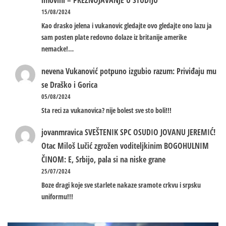
imovini – PREZNOJAVANJE U STUDIJU
15/08/2024
Kao drasko jelena i vukanovic gledajte ovo gledajte ono lazu ja
sam posten plate redovno dolaze iz britanije amerike
nemacke!…
nevena
Vukanović potpuno izgubio razum: Priviđaju mu
se Draško i Gorica
05/08/2024
Sta reci za vukanovica? nije bolest sve sto boli!!!
jovanmravica
SVEŠTENIK SPC OSUDIO JOVANU JEREMIĆ!
Otac Miloš Lučić zgrožen voditeljkinim BOGOHULNIM
ČINOM: E, Srbijo, pala si na niske grane
25/07/2024
Boze dragi koje sve starlete nakaze sramote crkvu i srpsku
uniformu!!!