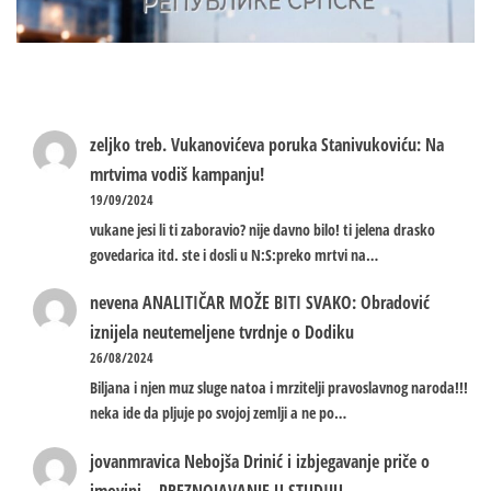
zeljko treb.
Vukanovićeva poruka Stanivukoviću: Na
mrtvima vodiš kampanju!
19/09/2024
vukane jesi li ti zaboravio? nije davno bilo! ti jelena drasko
govedarica itd. ste i dosli u N:S:preko mrtvi na…
nevena
ANALITIČAR MOŽE BITI SVAKO: Obradović
iznijela neutemeljene tvrdnje o Dodiku
26/08/2024
Biljana i njen muz sluge natoa i mrzitelji pravoslavnog naroda!!!
neka ide da pljuje po svojoj zemlji a ne po…
jovanmravica
Nebojša Drinić i izbjegavanje priče o