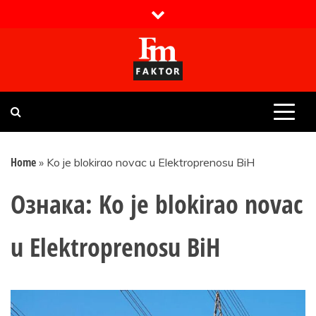
Skip
to
content
Faktor magazin
Uvijek presudan
Home
»
Ko je blokirao novac u Elektroprenosu BiH
Ознака:
Ko je blokirao novac
u Elektroprenosu BiH