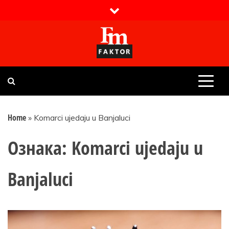
Skip
to
content
Faktor magazin
Uvijek presudan
Home
»
Komarci ujedaju u Banjaluci
Ознака:
Komarci ujedaju u
Banjaluci