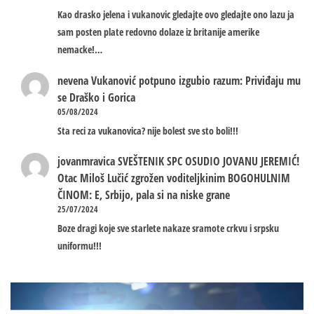
Kao drasko jelena i vukanovic gledajte ovo gledajte ono lazu ja
sam posten plate redovno dolaze iz britanije amerike
nemacke!…
nevena
Vukanović potpuno izgubio razum: Priviđaju mu
se Draško i Gorica
05/08/2024
Sta reci za vukanovica? nije bolest sve sto boli!!!
jovanmravica
SVEŠTENIK SPC OSUDIO JOVANU JEREMIĆ!
Otac Miloš Lučić zgrožen voditeljkinim BOGOHULNIM
ČINOM: E, Srbijo, pala si na niske grane
25/07/2024
Boze dragi koje sve starlete nakaze sramote crkvu i srpsku
uniformu!!!