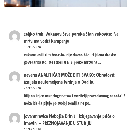
zeljko treb.
Vukanovićeva poruka Stanivukoviću: Na
mrtvima vodiš kampanju!
19/09/2024
vukane jesi li ti zaboravio? nije davno bilo! ti jelena drasko
govedarica itd. ste i dosli u N:S:preko mrtvi na…
nevena
ANALITIČAR MOŽE BITI SVAKO: Obradović
iznijela neutemeljene tvrdnje o Dodiku
26/08/2024
Biljana i njen muz sluge natoa i mrzitelji pravoslavnog naroda!!!
neka ide da pljuje po svojoj zemlji a ne po…
jovanmravica
Nebojša Drinić i izbjegavanje priče o
imovini – PREZNOJAVANJE U STUDIJU
15/08/2024