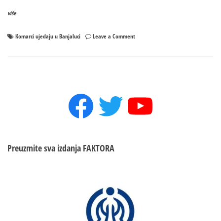
više
on
Komarci ujedaju u Banjaluci
Leave a Comment
Komarci
ujedaju
u
Banjaluci,
a
Facebook
Twitter
YouTube
da
li
su
opasni?
Preuzmite sva izdanja
FAKTORA