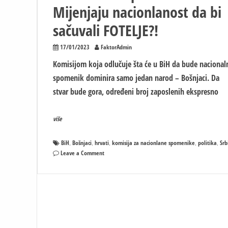
Mijenjaju nacionlanost da bi
sačuvali FOTELJE?!
17/01/2023
FaktorAdmin
Komisijom koja odlučuje šta će u BiH da bude nacional
spomenik dominira samo jedan narod – Bošnjaci. Da
stvar bude gora, određeni broj zaposlenih ekspresno
više
BiH
Bošnjaci
hrvati
komisija za nacionlane spomenike
politika
Srb
,
,
,
,
,
on
Leave a Comment
BiH
kroz
Komisiju
za
očuvanje
nacionlanih
spomenika