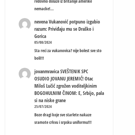
redovno dolaze iz britanije amerike
nemacke!…
nevena
Vukanović potpuno izgubio
razum: Priviđaju mu se Draško i
Gorica
05/08/2024
Sta reci za vukanovica? nije bolest sve sto
boli!!!
jovanmravica
SVEŠTENIK SPC
OSUDIO JOVANU JEREMIĆ! Otac
Miloš Lučić zgrožen voditeljkinim
BOGOHULNIM ČINOM: E, Srbijo, pala
si na niske grane
25/07/2024
Boze dragi koje sve starlete nakaze
sramote crkvu i srpsku uniformu!!!