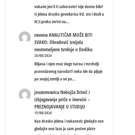
vukane jesi li ti zaboravio? nije davno bilo!
ti jelena drasko govedarica itd. ste i dosli u
N:S:preko mrtvi na…
nevena
ANALITIČAR MOŽE BITI
SVAKO: Obradović iznijela
neutemeljene tvrdnje o Dodiku
26/08/2024
Biljana i njen muz sluge natoa i mrzitelji
pravoslavnog naroda!!! neka ide da pljuje
po svojoj zemlji a ne po…
jovanmravica
Nebojša Drinić i
izbjegavanje priče o imovini –
PREZNOJAVANJE U STUDIJU
15/08/2024
Kao drasko jelena i vukanovic gledajte ovo
gledajte ono lazu ja sam posten plate