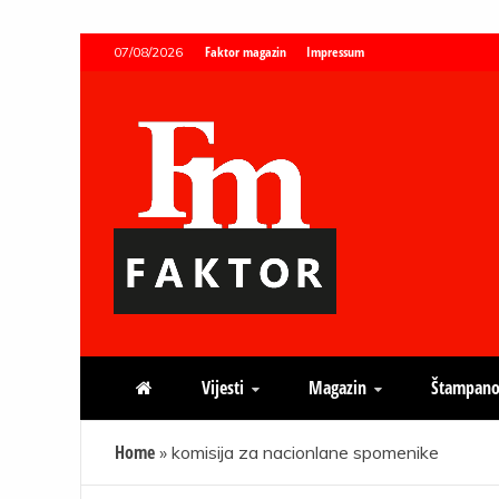
Skip
Faktor magazin
Impressum
07/08/2026
to
content
Faktor magazin
Uvijek presudan
Vijesti
Magazin
Štampano
Home
»
komisija za nacionlane spomenike