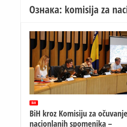
Ознака:
komisija za na
BiH
BiH kroz Komisiju za očuvanj
nacionlanih spomenika –