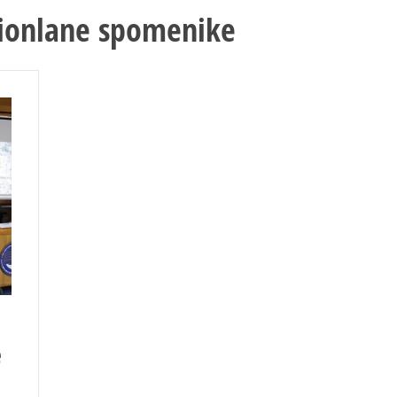
cionlane spomenike
e