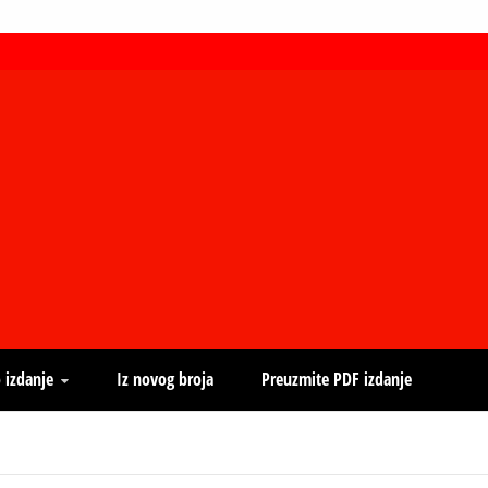
 izdanje
Iz novog broja
Preuzmite PDF izdanje