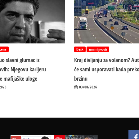
cena
Desk
zanimljivosti
o slavni glumac iz
Kraj divljanju za volanom? Au
vih: Njegovu karijeru
će sami usporavati kada preko
ile mafijaške uloge
brzinu
2026
03/08/2026