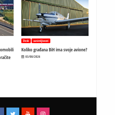
Desk
zanimljivosti
tomobili
Koliko građana BiH ima svoje avione?
račite
03/08/2026