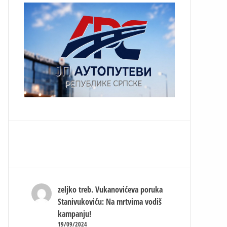
zeljko treb.
Vukanovićeva poruka
Stanivukoviću: Na mrtvima vodiš
kampanju!
19/09/2024