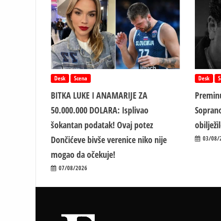
Desk
Scena
Desk
S
BITKA LUKE I ANAMARIJE ZA
Preminu
50.000.000 DOLARA: Isplivao
Soprano
šokantan podatak! Ovaj potez
obiljež
Dončićeve bivše verenice niko nije
03/08/
mogao da očekuje!
07/08/2026