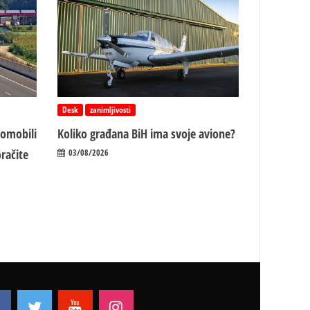
Desk
zanimljivosti
tomobili
Koliko građana BiH ima svoje avione?
račite
03/08/2026