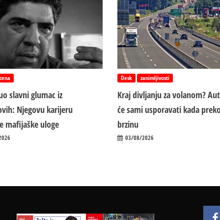
cena
Desk
zanimljivosti
o slavni glumac iz
Kraj divljanju za volanom? Au
vih: Njegovu karijeru
će sami usporavati kada preko
ile mafijaške uloge
brzinu
2026
03/08/2026