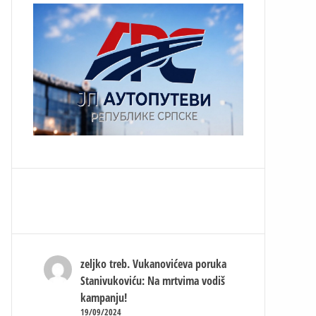
zeljko treb.
Vukanovićeva poruka
Stanivukoviću: Na mrtvima vodiš
kampanju!
19/09/2024