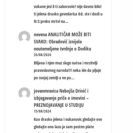
vukane jesi li ti zaboravio? nije davno bilo!
ti jelena drasko govedarica itd. ste i dosli u
N:S:preko mrtvi na…
nevena
ANALITIČAR MOŽE BITI
SVAKO: Obradović iznijela
neutemeljene tvrdnje o Dodiku
26/08/2024
Biljana i njen muz sluge natoa i mrzitelji
pravoslavnog naroda!!! neka ide da pljuje
po svojoj zemlji a ne po…
jovanmravica
Nebojša Drinić i
izbjegavanje priče o imovini –
PREZNOJAVANJE U STUDIJU
15/08/2024
Kao drasko jelena i vukanovic gledajte ovo
gledajte ono lazu ja sam posten plate