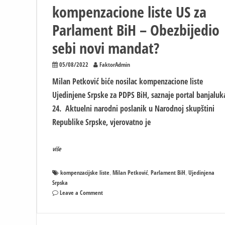
kompenzacione liste US za
Parlament BiH – Obezbijedio
sebi novi mandat?
05/08/2022
FaktorAdmin
Milan Petković biće nosilac kompenzacione liste
Ujedinjene Srpske za PDPS BiH, saznaje portal banjaluk
24. Aktuelni narodni poslanik u Narodnoj skupštini
Republike Srpske, vjerovatno je
više
kompenzacijske liste
Milan Petković
Parlament BiH
Ujedinjena
,
,
,
Srpska
on
Leave a Comment
Otrkivaju
se
karte: