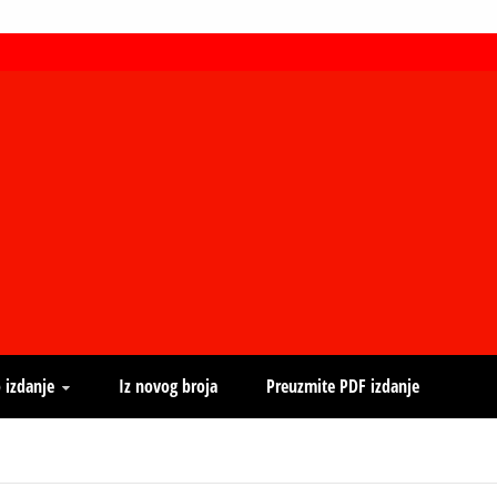
 izdanje
Iz novog broja
Preuzmite PDF izdanje