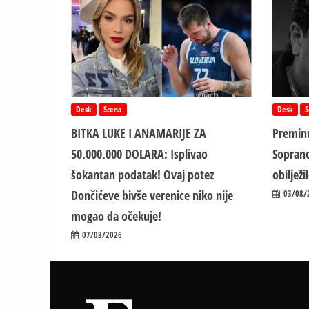
Desk
Scena
Desk
S
BITKA LUKE I ANAMARIJE ZA
Preminu
50.000.000 DOLARA: Isplivao
Soprano
šokantan podatak! Ovaj potez
obiljež
Dončićeve bivše verenice niko nije
03/08/
mogao da očekuje!
07/08/2026