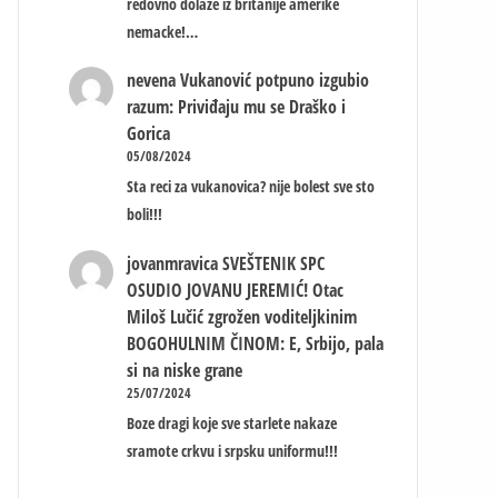
redovno dolaze iz britanije amerike
nemacke!…
nevena
Vukanović potpuno izgubio
razum: Priviđaju mu se Draško i
Gorica
05/08/2024
Sta reci za vukanovica? nije bolest sve sto
boli!!!
jovanmravica
SVEŠTENIK SPC
OSUDIO JOVANU JEREMIĆ! Otac
Miloš Lučić zgrožen voditeljkinim
BOGOHULNIM ČINOM: E, Srbijo, pala
si na niske grane
25/07/2024
Boze dragi koje sve starlete nakaze
sramote crkvu i srpsku uniformu!!!