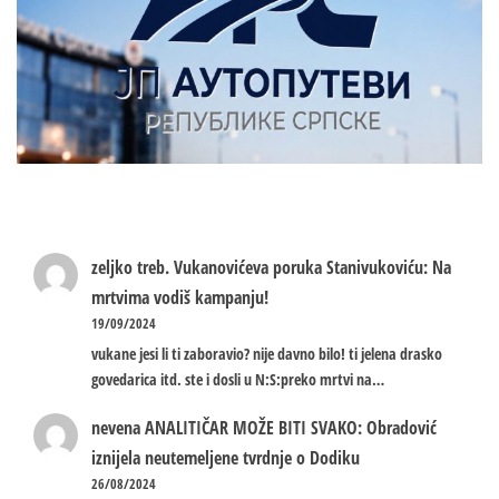
zeljko treb.
Vukanovićeva poruka Stanivukoviću: Na
mrtvima vodiš kampanju!
19/09/2024
vukane jesi li ti zaboravio? nije davno bilo! ti jelena drasko
govedarica itd. ste i dosli u N:S:preko mrtvi na…
nevena
ANALITIČAR MOŽE BITI SVAKO: Obradović
iznijela neutemeljene tvrdnje o Dodiku
26/08/2024