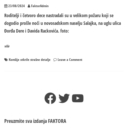
23/08/2024
FaktorAdmin
Roditelji i četvoro dece nastradali su u velikom požaru koji se
dogodio prošle noći u novosadskom naselju Salajka, na uglu ulica
Đorđa Dere i Davida Rackovića. foto:
više
on
Komšije otkrile strašne detalje
Leave a Comment
DEDA
POKUŠAO
DA
SRUŠI
ZID
Facebook
Twitter
YouTube
DA
SPASE
UNUKE!
Komšije
otkrile
Preuzmite sva izdanja
FAKTORA
strašne
detalje: