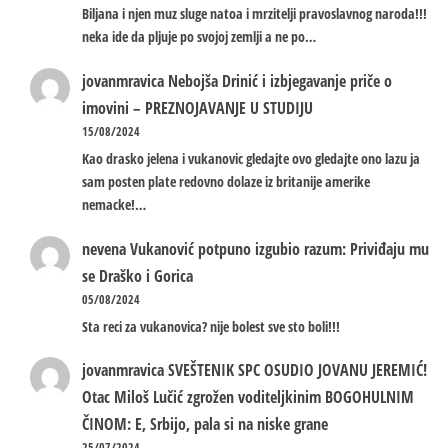
Biljana i njen muz sluge natoa i mrzitelji pravoslavnog naroda!!!
neka ide da pljuje po svojoj zemlji a ne po…
jovanmravica
Nebojša Drinić i izbjegavanje priče o
imovini – PREZNOJAVANJE U STUDIJU
15/08/2024
Kao drasko jelena i vukanovic gledajte ovo gledajte ono lazu ja
sam posten plate redovno dolaze iz britanije amerike
nemacke!…
nevena
Vukanović potpuno izgubio razum: Priviđaju mu
se Draško i Gorica
05/08/2024
Sta reci za vukanovica? nije bolest sve sto boli!!!
jovanmravica
SVEŠTENIK SPC OSUDIO JOVANU JEREMIĆ!
Otac Miloš Lučić zgrožen voditeljkinim BOGOHULNIM
ČINOM: E, Srbijo, pala si na niske grane
25/07/2024