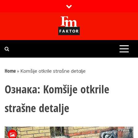
Skip
to
content
Faktor magazin
Uvijek presudan
Home
»
Komšije otkrile strašne detalje
Ознака:
Komšije otkrile
strašne detalje