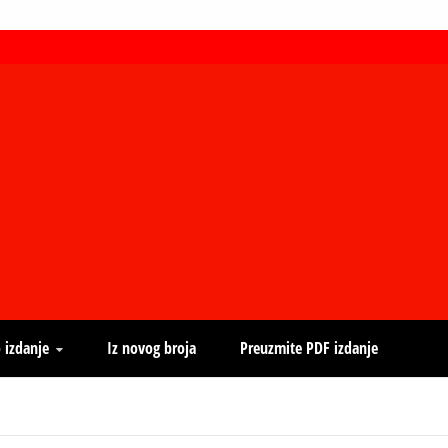
 izdanje
Iz novog broja
Preuzmite PDF izdanje