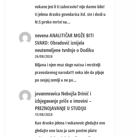
vukane jesi li ti zaboravio? nije davno bilo!
ti jelena drasko govedarica itd. ste i dosli u
N:S:preko mrtvi na…
nevena
ANALITIČAR MOŽE BITI
SVAKO: Obradović iznijela
neutemeljene tvrdnje o Dodiku
26/08/2024
Biljana i njen muz sluge natoa i mrzitelji
pravoslavnog naroda!!! neka ide da pljuje
po svojoj zemlji a ne po…
jovanmravica
Nebojša Drinić i
izbjegavanje priče o imovini –
PREZNOJAVANJE U STUDIJU
15/08/2024
Kao drasko jelena i vukanovic gledajte ovo
gledajte ono lazu ja sam posten plate