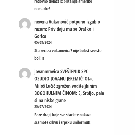
redovno dolaze iz britanije amerike
nemacke!…
nevena
Vukanović potpuno izgubio
razum: Priviđaju mu se Draško i
Gorica
05/08/2024
Sta reci za vukanovica? nije bolest sve sto
boli!!!
jovanmravica
SVEŠTENIK SPC
OSUDIO JOVANU JEREMIĆ! Otac
Miloš Lučić zgrožen voditeljkinim
BOGOHULNIM ČINOM: E, Srbijo, pala
si na niske grane
25/07/2024
Boze dragi koje sve starlete nakaze
sramote crkvu i srpsku uniformu!!!