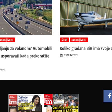
animljivosti
Desk
zanimljivosti
vljanju za volanom? Automobili
Koliko građana BiH ima svoje 
 usporavati kada prekoračite
03/08/2026
2026