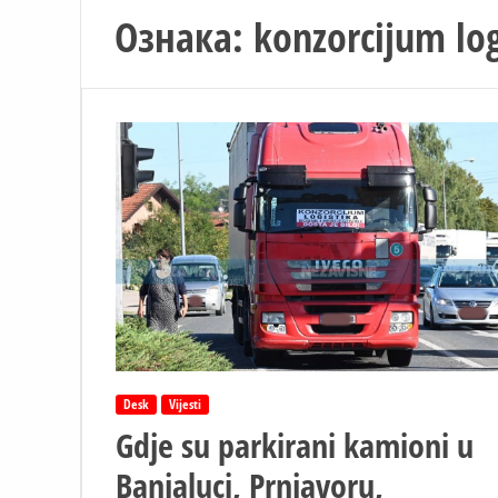
Ознака:
konzorcijum log
Desk
Vijesti
Gdje su parkirani kamioni u
Banjaluci, Prnjavoru,