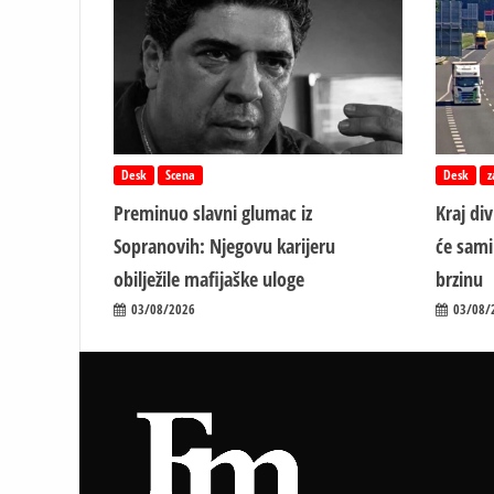
Desk
Scena
Desk
z
Preminuo slavni glumac iz
Kraj di
Sopranovih: Njegovu karijeru
će sami
obilježile mafijaške uloge
brzinu
03/08/2026
03/08/