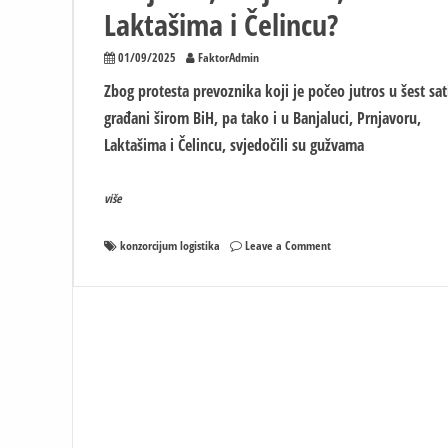
Laktašima i Čelincu?
01/09/2025
FaktorAdmin
Zbog protesta prevoznika koji je počeo jutros u šest sat
građani širom BiH, pa tako i u Banjaluci, Prnjavoru,
Laktašima i Čelincu, svjedočili su gužvama
više
on
konzorcijum logistika
Leave a Comment
Gdje
su
parkirani
kamioni
u
Banjaluci,
Prnjavoru,
Laktašima
i
Čelincu?