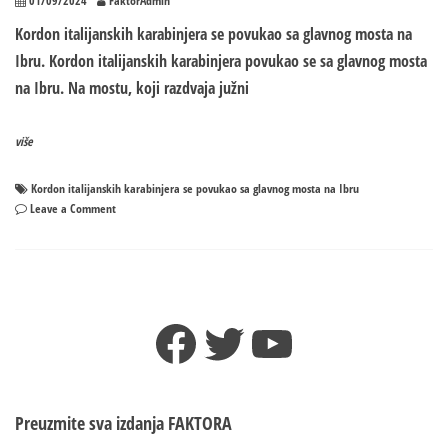
01/09/2024
FaktorAdmin
Kordon italijanskih karabinjera se povukao sa glavnog mosta na
Ibru. Kordon italijanskih karabinjera povukao se sa glavnog mosta
na Ibru. Na mostu, koji razdvaja južni
više
Kordon italijanskih karabinjera se povukao sa glavnog mosta na Ibru
on
Leave a Comment
Kordon
italijanskih
karabinjera
se
povukao
Facebook
Twitter
YouTube
sa
glavnog
mosta
na
Ibru
Preuzmite sva izdanja
FAKTORA