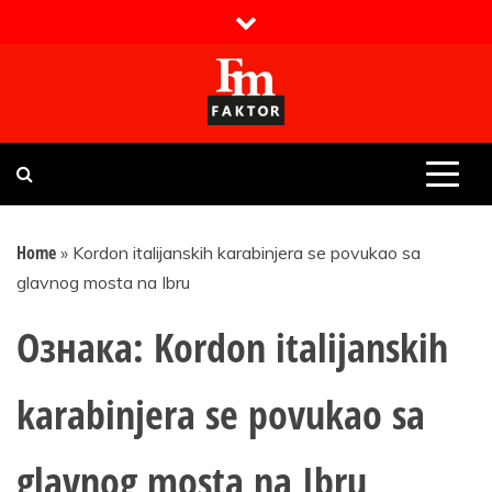
Skip
to
content
Faktor magazin
Uvijek presudan
Home
»
Kordon italijanskih karabinjera se povukao sa
glavnog mosta na Ibru
Ознака:
Kordon italijanskih
karabinjera se povukao sa
glavnog mosta na Ibru