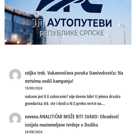
zeljko treb.
Vukanovićeva poruka Stanivukoviću: Na
mrtvima vodiš kampanju!
19/09/2024
vukane jesi li ti zaboravio? nije davno bilo! ti jelena drasko
govedarica itd. ste i dosli u N:S:preko mrtvi na…
nevena
ANALITIČAR MOŽE BITI SVAKO: Obradović
iznijela neutemeljene tvrdnje o Dodiku
26/08/2024