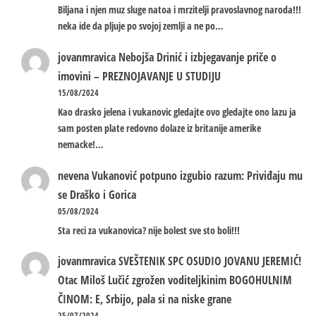
Biljana i njen muz sluge natoa i mrzitelji pravoslavnog naroda!!!
neka ide da pljuje po svojoj zemlji a ne po…
jovanmravica
Nebojša Drinić i izbjegavanje priče o
imovini – PREZNOJAVANJE U STUDIJU
15/08/2024
Kao drasko jelena i vukanovic gledajte ovo gledajte ono lazu ja
sam posten plate redovno dolaze iz britanije amerike
nemacke!…
nevena
Vukanović potpuno izgubio razum: Priviđaju mu
se Draško i Gorica
05/08/2024
Sta reci za vukanovica? nije bolest sve sto boli!!!
jovanmravica
SVEŠTENIK SPC OSUDIO JOVANU JEREMIĆ!
Otac Miloš Lučić zgrožen voditeljkinim BOGOHULNIM
ČINOM: E, Srbijo, pala si na niske grane
25/07/2024