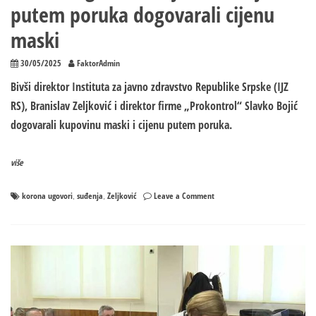
putem poruka dogovarali cijenu
maski
30/05/2025
FaktorAdmin
Bivši direktor Instituta za javno zdravstvo Republike Srpske (IJZ
RS), Branislav Zeljković i direktor firme „Prokontrol“ Slavko Bojić
dogovarali kupovinu maski i cijenu putem poruka.
više
on
korona ugovori
suđenja
Zeljković
Leave a Comment
,
,
Korona
ugovori:
Zeljković
i
Bojić
putem
poruka
dogovarali