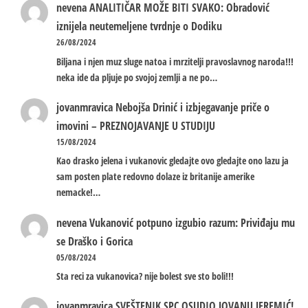
nevena
ANALITIČAR MOŽE BITI SVAKO: Obradović
iznijela neutemeljene tvrdnje o Dodiku
26/08/2024
Biljana i njen muz sluge natoa i mrzitelji pravoslavnog naroda!!!
neka ide da pljuje po svojoj zemlji a ne po…
jovanmravica
Nebojša Drinić i izbjegavanje priče o
imovini – PREZNOJAVANJE U STUDIJU
15/08/2024
Kao drasko jelena i vukanovic gledajte ovo gledajte ono lazu ja
sam posten plate redovno dolaze iz britanije amerike
nemacke!…
nevena
Vukanović potpuno izgubio razum: Priviđaju mu
se Draško i Gorica
05/08/2024
Sta reci za vukanovica? nije bolest sve sto boli!!!
jovanmravica
SVEŠTENIK SPC OSUDIO JOVANU JEREMIĆ!