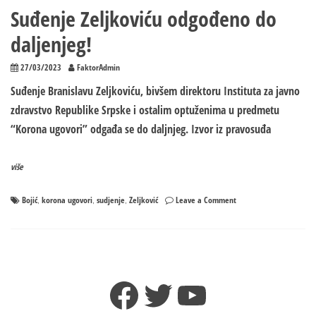
Suđenje Zeljkoviću odgođeno do
daljenjeg!
27/03/2023
FaktorAdmin
Suđenje Branislavu Zeljkoviću, bivšem direktoru Instituta za javno
zdravstvo Republike Srpske i ostalim optuženima u predmetu
“Korona ugovori” odgađa se do daljnjeg. Izvor iz pravosuđa
više
on
Bojić
korona ugovori
sudjenje
Zeljković
Leave a Comment
,
,
,
Suđenje
Zeljkoviću
odgođeno
do
daljenjeg!
Facebook
Twitter
YouTube