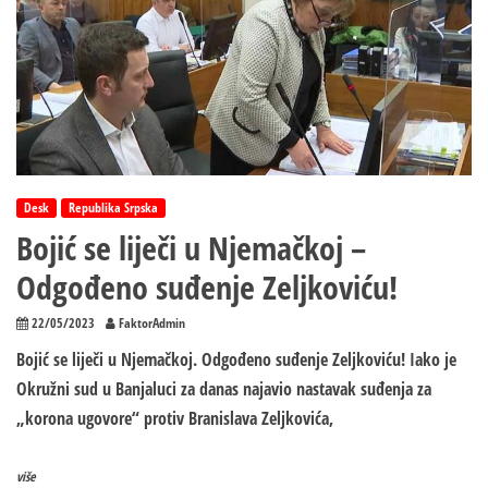
cijenu
maski
Desk
Republika Srpska
Bojić se liječi u Njemačkoj –
Odgođeno suđenje Zeljkoviću!
22/05/2023
FaktorAdmin
Bojić se liječi u Njemačkoj. Odgođeno suđenje Zeljkoviću! Iako je
Okružni sud u Banjaluci za danas najavio nastavak suđenja za
„korona ugovore“ protiv Branislava Zeljkovića,
više