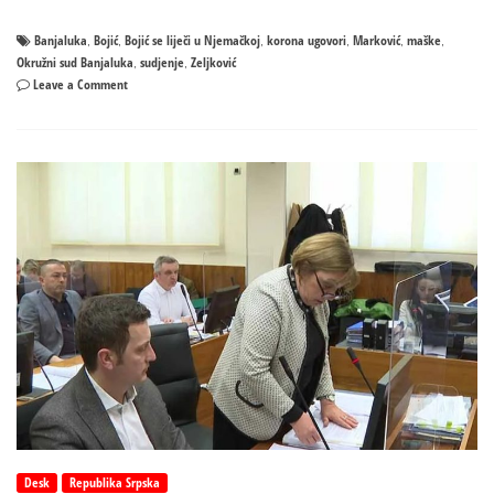
Banjaluka
Bojić
Bojić se liječi u Njemačkoj
korona ugovori
Marković
maške
,
,
,
,
,
,
Okružni sud Banjaluka
sudjenje
Zeljković
,
,
on
Leave a Comment
Bojić
se
liječi
u
Njemačkoj
–
Odgođeno
suđenje
Zeljkoviću!
Desk
Republika Srpska