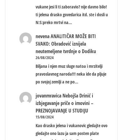
vukane jesi li ti zaboravio? nije davno bilo!
ti jelena drasko govedarica itd. ste i dosli u
N:S:preko mrtvi na…
nevena
ANALITIČAR MOŽE BITI
SVAKO: Obradović iznijela
neutemeljene tvrdnje o Dodiku
26/08/2024
Biljana i njen muz sluge natoa i mrzitelji
pravoslavnog naroda!!! neka ide da pljuje
po svojoj zemlji a ne po…
jovanmravica
Nebojša Drinić i
izbjegavanje priče o imovini –
PREZNOJAVANJE U STUDIJU
15/08/2024
Kao drasko jelena i vukanovic gledajte ovo
gledajte ono lazu ja sam posten plate