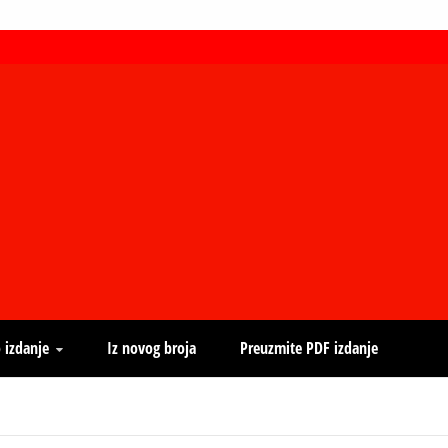
 izdanje
Iz novog broja
Preuzmite PDF izdanje