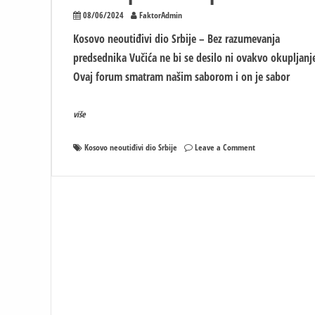
08/06/2024
FaktorAdmin
Kosovo neoutiđivi dio Srbije – Bez razumevanja
predsednika Vučića ne bi se desilo ni ovakvo okupljanj
Ovaj forum smatram našim saborom i on je sabor
više
on
Kosovo neoutiđivi dio Srbije
Leave a Comment
Kosovo
neoutiđivi
dio
Srbije
ali
i
Republike
Srpske