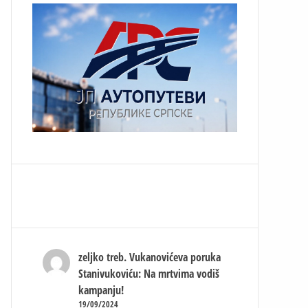
zeljko treb.
Vukanovićeva poruka
Stanivukoviću: Na mrtvima vodiš
kampanju!
19/09/2024