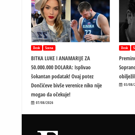
Desk
Scena
Desk
S
BITKA LUKE I ANAMARIJE ZA
Preminu
50.000.000 DOLARA: Isplivao
Soprano
šokantan podatak! Ovaj potez
obiljež
Dončićeve bivše verenice niko nije
03/08/
mogao da očekuje!
07/08/2026