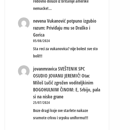
redovno dolaze iz britanije amerike
nemacke!…
nevena
Vukanović potpuno izgubio
razum: Priviđaju mu se Draško i
Gorica
05/08/2024
Sta reci za vukanovica? nije bolest sve sto
boli!!!
jovanmravica
SVEŠTENIK SPC
OSUDIO JOVANU JEREMIĆ! Otac
Miloš Lučić zgrožen voditeljkinim
BOGOHULNIM ČINOM: E, Srbijo, pala
si na niske grane
25/07/2024
Boze dragi koje sve starlete nakaze
sramote crkvu i srpsku uniformu!!!