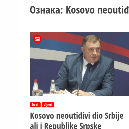
Ознака:
Kosovo neoutiđi
Desk
Vijesti
Kosovo neoutiđivi dio Srbije
ali i Republike Srpske