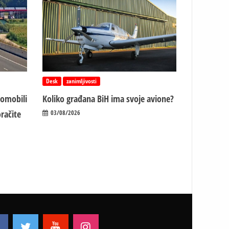
Desk
zanimljivosti
tomobili
Koliko građana BiH ima svoje avione?
račite
03/08/2026