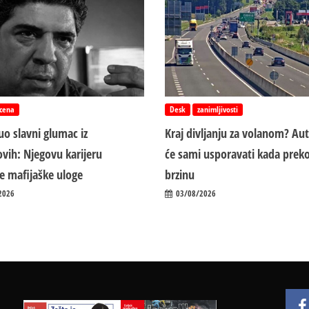
cena
Desk
zanimljivosti
o slavni glumac iz
Kraj divljanju za volanom? Au
vih: Njegovu karijeru
će sami usporavati kada preko
ile mafijaške uloge
brzinu
2026
03/08/2026