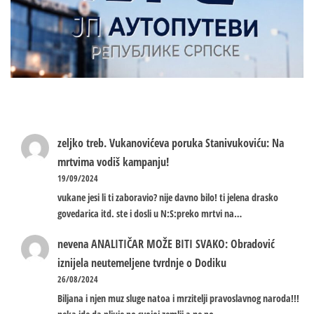
zeljko treb.
Vukanovićeva poruka Stanivukoviću: Na
mrtvima vodiš kampanju!
19/09/2024
vukane jesi li ti zaboravio? nije davno bilo! ti jelena drasko
govedarica itd. ste i dosli u N:S:preko mrtvi na…
nevena
ANALITIČAR MOŽE BITI SVAKO: Obradović
iznijela neutemeljene tvrdnje o Dodiku
26/08/2024
Biljana i njen muz sluge natoa i mrzitelji pravoslavnog naroda!!!