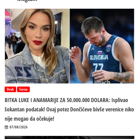
Desk
Scena
BITKA LUKE I ANAMARIJE ZA 50.000.000 DOLARA: Isplivao
šokantan podatak! Ovaj potez Dončićeve bivše verenice niko
nije mogao da očekuje!
07/08/2026