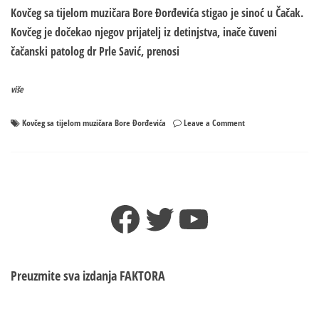
Kovčeg sa tijelom muzičara Bore Đorđevića stigao je sinoć u Čačak.
Kovčeg je dočekao njegov prijatelj iz detinjstva, inače čuveni
čačanski patolog dr Prle Savić, prenosi
više
on
Kovčeg sa tijelom muzičara Bore Đorđevića
Leave a Comment
KOVČEG
SA
TIJELOM
BORE
ĐORĐEVIĆA
Facebook
Twitter
YouTube
STIGAO
U
ČAČAK
Potresne
scene:
Preuzmite sva izdanja
FAKTORA
Dočekao
ga
doktor,