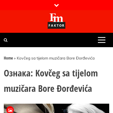
Skip
to
content
Faktor magazin
Uvijek presudan
Home
»
Kovčeg sa tijelom muzičara Bore Đorđevića
Ознака:
Kovčeg sa tijelom
muzičara Bore Đorđevića