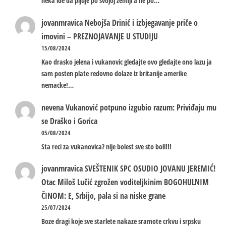
neka ide da pljuje po svojoj zemlji a ne po…
jovanmravica
Nebojša Drinić i izbjegavanje priče o
imovini – PREZNOJAVANJE U STUDIJU
15/08/2024
Kao drasko jelena i vukanovic gledajte ovo gledajte ono lazu ja
sam posten plate redovno dolaze iz britanije amerike
nemacke!…
nevena
Vukanović potpuno izgubio razum: Priviđaju mu
se Draško i Gorica
05/08/2024
Sta reci za vukanovica? nije bolest sve sto boli!!!
jovanmravica
SVEŠTENIK SPC OSUDIO JOVANU JEREMIĆ!
Otac Miloš Lučić zgrožen voditeljkinim BOGOHULNIM
ČINOM: E, Srbijo, pala si na niske grane
25/07/2024
Boze dragi koje sve starlete nakaze sramote crkvu i srpsku