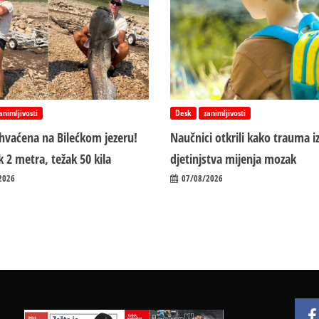
animljivosti
Desk
zanimljivosti
uhvaćena na Bilećkom jezeru!
Naučnici otkrili kako trauma i
 2 metra, težak 50 kila
d‌jetinjstva mijenja mozak
2026
07/08/2026