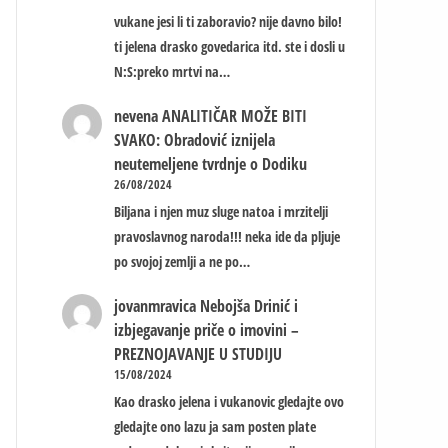
vukane jesi li ti zaboravio? nije davno bilo!
ti jelena drasko govedarica itd. ste i dosli u
N:S:preko mrtvi na…
nevena
ANALITIČAR MOŽE BITI
SVAKO: Obradović iznijela
neutemeljene tvrdnje o Dodiku
26/08/2024
Biljana i njen muz sluge natoa i mrzitelji
pravoslavnog naroda!!! neka ide da pljuje
po svojoj zemlji a ne po…
jovanmravica
Nebojša Drinić i
izbjegavanje priče o imovini –
PREZNOJAVANJE U STUDIJU
15/08/2024
Kao drasko jelena i vukanovic gledajte ovo
gledajte ono lazu ja sam posten plate