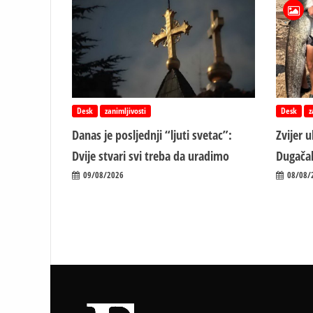
Desk
zanimljivosti
Desk
z
Danas je posljednji “ljuti svetac”:
Zvijer 
Dvije stvari svi treba da uradimo
Dugačak
09/08/2026
08/08/