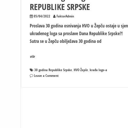
REPUBLIKE SRPSKE
05/04/2022
FaktorAdmin
Proslava 30 godina osnivanja HVO u Žepču ostaje u sjen
ukradenog loga sa proslave Dana Republike Srpske?!
Sutra se u Žepču obilježava 30 godina od
više
30 godina Republike Srpske
HVO Žepče
krađa logo-a
,
,
on
Leave a Comment
Nevjerovatno:
HVO
Žepče
UKRAO
logo
30
godina
REPUBLIKE
SRPSKE