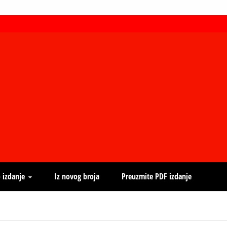
 izdanje
Iz novog broja
Preuzmite PDF izdanje