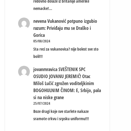
redovno dolaze iz britanije amerike
nemacke!…
nevena
Vukanović potpuno izgubio
razum: Priviđaju mu se Draško i
Gorica
05/08/2024
Sta reci za vukanovica? nije bolest sve sto
boli!!!
jovanmravica
SVEŠTENIK SPC
OSUDIO JOVANU JEREMIĆ! Otac
Miloš Lučić zgrožen voditeljkinim
BOGOHULNIM ČINOM: E, Srbijo, pala
si na niske grane
25/07/2024
Boze dragi koje sve starlete nakaze
sramote crkvu i srpsku uniformu!!!