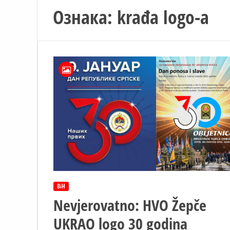
Ознака:
krađa logo-a
BiH
Nevjerovatno: HVO Žepče
UKRAO logo 30 godina