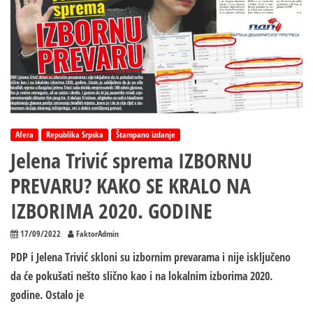
Afera
Republika Srpska
Štampano izdanje
Jelena Trivić sprema IZBORNU
PREVARU? KAKO SE KRALO NA
IZBORIMA 2020. GODINE
17/09/2022
FaktorAdmin
PDP i Jelena Trivić skloni su izbornim prevarama i nije isključeno
da će pokušati nešto slično kao i na lokalnim izborima 2020.
godine. Ostalo je