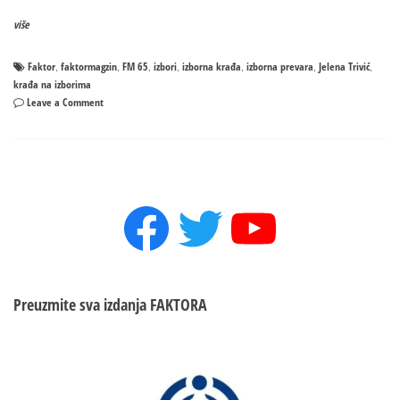
više
Faktor
faktormagzin
FM 65
izbori
izborna krađa
izborna prevara
Jelena Trivić
,
,
,
,
,
,
,
krađa na izborima
on
Leave a Comment
Jelena
Trivić
sprema
IZBORNU
PREVARU?
Facebook
Twitter
YouTube
KAKO
SE
KRALO
NA
IZBORIMA
2020.
Preuzmite sva izdanja
FAKTORA
GODINE