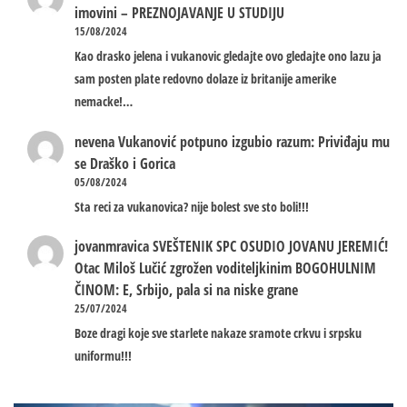
imovini – PREZNOJAVANJE U STUDIJU
15/08/2024
Kao drasko jelena i vukanovic gledajte ovo gledajte ono lazu ja
sam posten plate redovno dolaze iz britanije amerike
nemacke!…
nevena
Vukanović potpuno izgubio razum: Priviđaju mu
se Draško i Gorica
05/08/2024
Sta reci za vukanovica? nije bolest sve sto boli!!!
jovanmravica
SVEŠTENIK SPC OSUDIO JOVANU JEREMIĆ!
Otac Miloš Lučić zgrožen voditeljkinim BOGOHULNIM
ČINOM: E, Srbijo, pala si na niske grane
25/07/2024
Boze dragi koje sve starlete nakaze sramote crkvu i srpsku
uniformu!!!