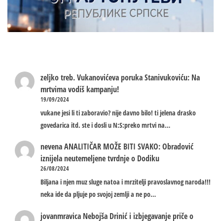
zeljko treb.
Vukanovićeva poruka Stanivukoviću: Na
mrtvima vodiš kampanju!
19/09/2024
vukane jesi li ti zaboravio? nije davno bilo! ti jelena drasko
govedarica itd. ste i dosli u N:S:preko mrtvi na…
nevena
ANALITIČAR MOŽE BITI SVAKO: Obradović
iznijela neutemeljene tvrdnje o Dodiku
26/08/2024
Biljana i njen muz sluge natoa i mrzitelji pravoslavnog naroda!!!
neka ide da pljuje po svojoj zemlji a ne po…
jovanmravica
Nebojša Drinić i izbjegavanje priče o