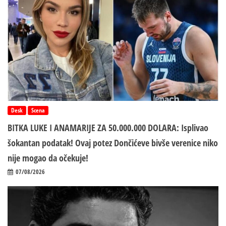
Desk
Scena
BITKA LUKE I ANAMARIJE ZA 50.000.000 DOLARA: Isplivao
šokantan podatak! Ovaj potez Dončićeve bivše verenice niko
nije mogao da očekuje!
07/08/2026