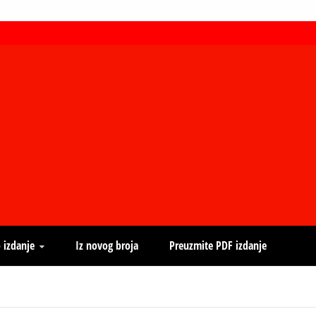
 izdanje
Iz novog broja
Preuzmite PDF izdanje