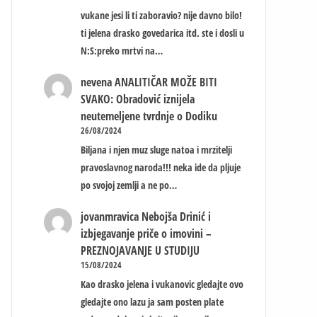
vukane jesi li ti zaboravio? nije davno bilo!
ti jelena drasko govedarica itd. ste i dosli u
N:S:preko mrtvi na…
nevena
ANALITIČAR MOŽE BITI
SVAKO: Obradović iznijela
neutemeljene tvrdnje o Dodiku
26/08/2024
Biljana i njen muz sluge natoa i mrzitelji
pravoslavnog naroda!!! neka ide da pljuje
po svojoj zemlji a ne po…
jovanmravica
Nebojša Drinić i
izbjegavanje priče o imovini –
PREZNOJAVANJE U STUDIJU
15/08/2024
Kao drasko jelena i vukanovic gledajte ovo
gledajte ono lazu ja sam posten plate