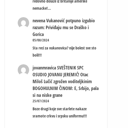
redovno dolaze iz britanije amerike
nemacke!…
nevena
Vukanović potpuno izgubio
razum: Priviđaju mu se Draško i
Gorica
05/08/2024
Sta reci za vukanovica? nije bolest sve sto
boli!!!
jovanmravica
SVEŠTENIK SPC
OSUDIO JOVANU JEREMIĆ! Otac
Miloš Lučić zgrožen voditeljkinim
BOGOHULNIM ČINOM: E, Srbijo, pala
si na niske grane
25/07/2024
Boze dragi koje sve starlete nakaze
sramote crkvu i srpsku uniformu!!!