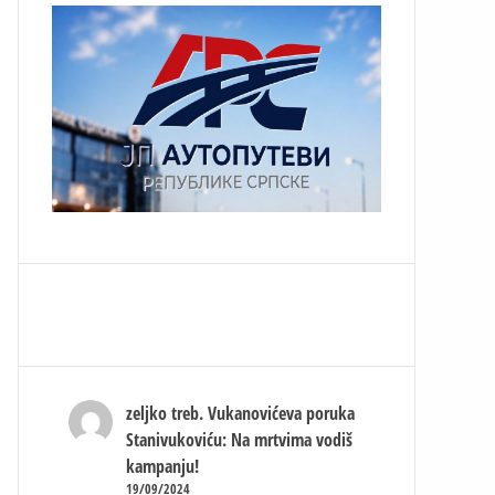
zeljko treb.
Vukanovićeva poruka
Stanivukoviću: Na mrtvima vodiš
kampanju!
19/09/2024