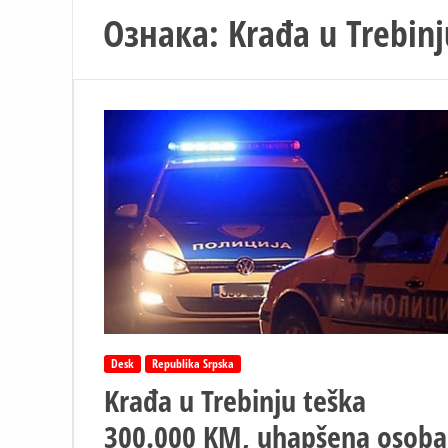
Ознака:
Krađa u Trebinj
Desk
Republika Srpska
Krađa u Trebinju teška
300.000 KM, uhapšena osoba