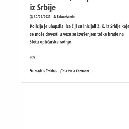
iz Srbije
30/04/2025
FaktorAdmin
Policija je uhapsila lice čiji su inicijali Z. K. iz Srbije koj
se može dovesti u vezu sa izvršenjem teške krađe na
štetu optičarske radnje
više
on
Krađa u Trebinju
Leave a Comment
Krađa
u
Trebinju
teška
300.000
KM,
uhapšena
osoba
iz
Srbije