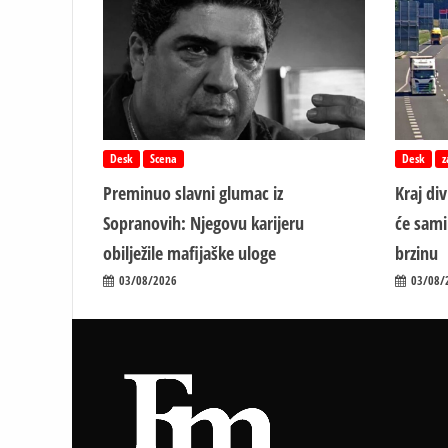
Desk
Scena
Desk
z
Preminuo slavni glumac iz
Kraj di
Sopranovih: Njegovu karijeru
će sami
obilježile mafijaške uloge
brzinu
03/08/2026
03/08/