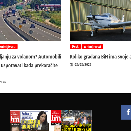
animljivosti
Desk
zanimljivosti
vljanju za volanom? Automobili
Koliko građana BiH ima svoje 
 usporavati kada prekoračite
03/08/2026
2026