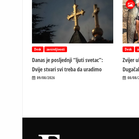
Desk
zanimljivosti
Desk
z
Danas je posljednji “ljuti svetac”:
Zvijer 
Dvije stvari svi treba da uradimo
Dugačak
09/08/2026
08/08/