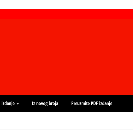
 izdanje
Iz novog broja
Preuzmite PDF izdanje