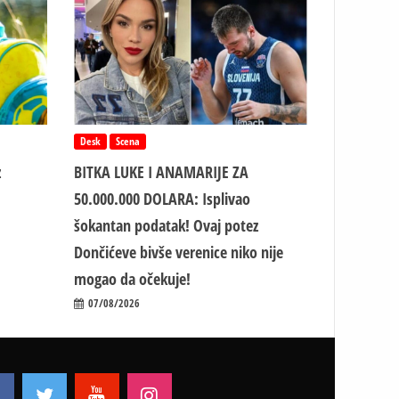
Desk
Scena
z
BITKA LUKE I ANAMARIJE ZA
50.000.000 DOLARA: Isplivao
šokantan podatak! Ovaj potez
Dončićeve bivše verenice niko nije
mogao da očekuje!
07/08/2026