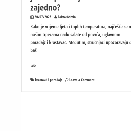
zajedno?
20/07/2025
FaktorAdmin
Kako je vrijeme ljeta i toplih temperatura, najčešće se 
našim trpezama nađu salate od povrća, uglavnom
paradajz i krastavac. Međutim, stručnjaci upozoravaju 
baš
više
on
krastavci i paradajz
Leave a Comment
Zašto
nikada
ne
bi
trebalo
da
jedete
paradajz