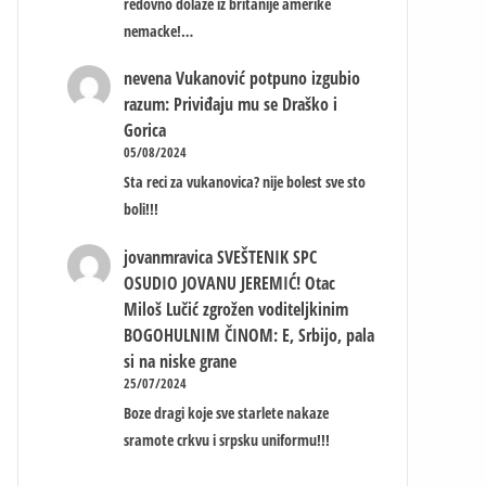
redovno dolaze iz britanije amerike
nemacke!…
nevena
Vukanović potpuno izgubio
razum: Priviđaju mu se Draško i
Gorica
05/08/2024
Sta reci za vukanovica? nije bolest sve sto
boli!!!
jovanmravica
SVEŠTENIK SPC
OSUDIO JOVANU JEREMIĆ! Otac
Miloš Lučić zgrožen voditeljkinim
BOGOHULNIM ČINOM: E, Srbijo, pala
si na niske grane
25/07/2024
Boze dragi koje sve starlete nakaze
sramote crkvu i srpsku uniformu!!!