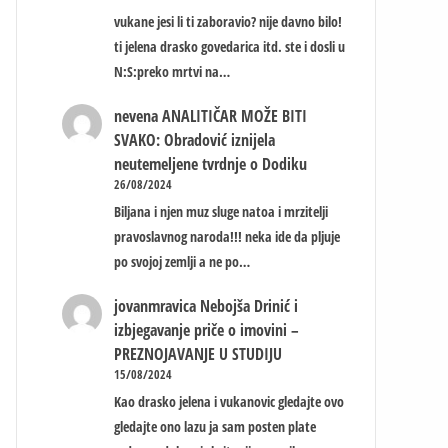
vukane jesi li ti zaboravio? nije davno bilo!
ti jelena drasko govedarica itd. ste i dosli u
N:S:preko mrtvi na…
nevena
ANALITIČAR MOŽE BITI
SVAKO: Obradović iznijela
neutemeljene tvrdnje o Dodiku
26/08/2024
Biljana i njen muz sluge natoa i mrzitelji
pravoslavnog naroda!!! neka ide da pljuje
po svojoj zemlji a ne po…
jovanmravica
Nebojša Drinić i
izbjegavanje priče o imovini –
PREZNOJAVANJE U STUDIJU
15/08/2024
Kao drasko jelena i vukanovic gledajte ovo
gledajte ono lazu ja sam posten plate