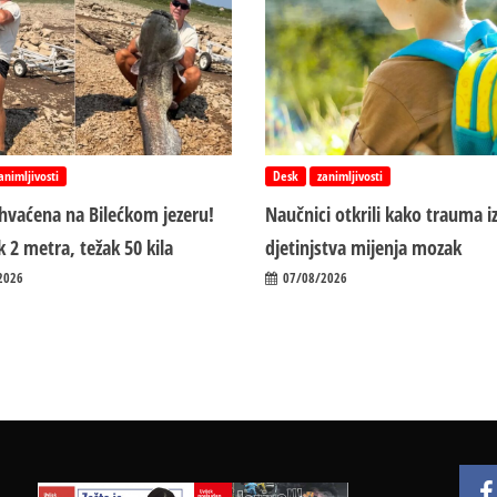
animljivosti
Desk
zanimljivosti
uhvaćena na Bilećkom jezeru!
Naučnici otkrili kako trauma i
 2 metra, težak 50 kila
d‌jetinjstva mijenja mozak
2026
07/08/2026