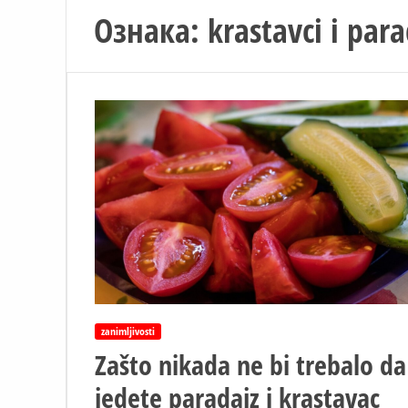
Ознака:
krastavci i para
zanimljivosti
Zašto nikada ne bi trebalo da
jedete paradajz i krastavac