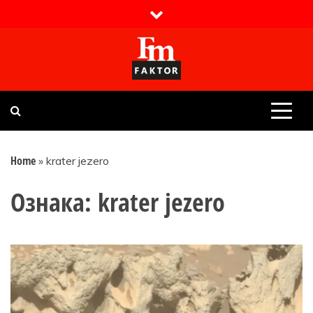
Skip
to
content
Faktor magazin
Uvijek presudan
Home
»
krater jezero
Ознака:
krater jezero