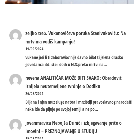
zeljko treb.
Vukanovićeva poruka Stanivukoviću: Na
mrtvima vodiš kampanju!
19/09/2024
vukane jesi li ti zaboravio? nije davno bilo! ti jelena drasko
govedarica itd. ste i dosli u N:S:preko mrtvi na…
nevena
ANALITIČAR MOŽE BITI SVAKO: Obradović
iznijela neutemeljene tvrdnje o Dodiku
26/08/2024
Biljana i njen muz sluge natoa i mrzitelji pravoslavnog naroda!!!
neka ide da pljuje po svojoj zemlji a ne po…
jovanmravica
Nebojša Drinić i izbjegavanje priče o
imovini – PREZNOJAVANJE U STUDIJU
15/08/2024