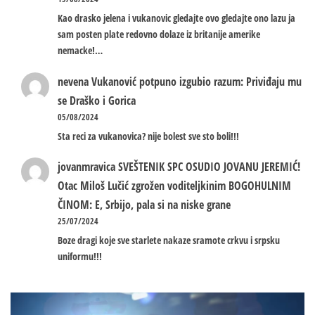
Kao drasko jelena i vukanovic gledajte ovo gledajte ono lazu ja
sam posten plate redovno dolaze iz britanije amerike
nemacke!…
nevena
Vukanović potpuno izgubio razum: Priviđaju mu
se Draško i Gorica
05/08/2024
Sta reci za vukanovica? nije bolest sve sto boli!!!
jovanmravica
SVEŠTENIK SPC OSUDIO JOVANU JEREMIĆ!
Otac Miloš Lučić zgrožen voditeljkinim BOGOHULNIM
ČINOM: E, Srbijo, pala si na niske grane
25/07/2024
Boze dragi koje sve starlete nakaze sramote crkvu i srpsku
uniformu!!!