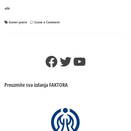
više
on
krater jezero
Leave a Comment
NASA
u
krateru
Jezero,
nazvanom
Facebook
Twitter
YouTube
po
opštini
u
Srpskoj,
otkrila
Preuzmite sva izdanja
FAKTORA
stijenu
netipičnu
za
Mars