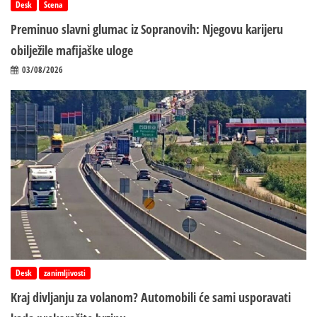
Desk
Scena
Preminuo slavni glumac iz Sopranovih: Njegovu karijeru
obilježile mafijaške uloge
03/08/2026
Desk
zanimljivosti
Kraj divljanju za volanom? Automobili će sami usporavati