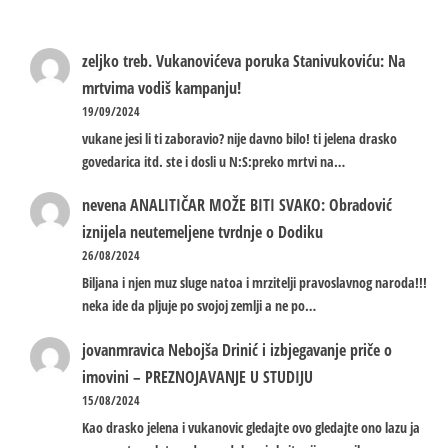
zeljko treb.
Vukanovićeva poruka Stanivukoviću: Na
mrtvima vodiš kampanju!
19/09/2024
vukane jesi li ti zaboravio? nije davno bilo! ti jelena drasko
govedarica itd. ste i dosli u N:S:preko mrtvi na…
nevena
ANALITIČAR MOŽE BITI SVAKO: Obradović
iznijela neutemeljene tvrdnje o Dodiku
26/08/2024
Biljana i njen muz sluge natoa i mrzitelji pravoslavnog naroda!!!
neka ide da pljuje po svojoj zemlji a ne po…
jovanmravica
Nebojša Drinić i izbjegavanje priče o
imovini – PREZNOJAVANJE U STUDIJU
15/08/2024
Kao drasko jelena i vukanovic gledajte ovo gledajte ono lazu ja