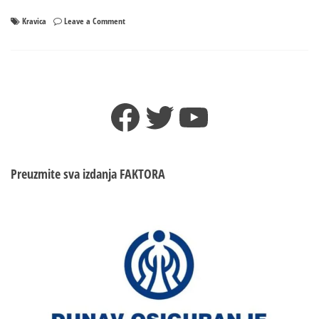
on
Kravica
Leave a Comment
Osveštan
obnovljeni
spomen-
kompleks
u
Facebook
Twitter
YouTube
Kravici
Preuzmite sva izdanja
FAKTORA