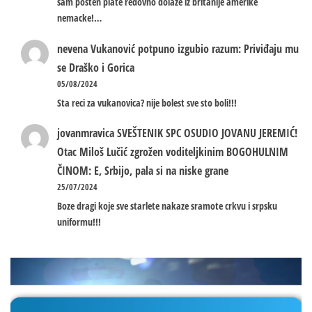
sam posten plate redovno dolaze iz britanije amerike
nemacke!…
nevena
Vukanović potpuno izgubio razum: Priviđaju mu
se Draško i Gorica
05/08/2024
Sta reci za vukanovica? nije bolest sve sto boli!!!
jovanmravica
SVEŠTENIK SPC OSUDIO JOVANU JEREMIĆ!
Otac Miloš Lučić zgrožen voditeljkinim BOGOHULNIM
ČINOM: E, Srbijo, pala si na niske grane
25/07/2024
Boze dragi koje sve starlete nakaze sramote crkvu i srpsku
uniformu!!!