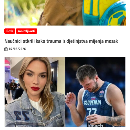
Desk
zanimljivosti
Naučnici otkrili kako trauma iz d‌jetinjstva mijenja mozak
07/08/2026