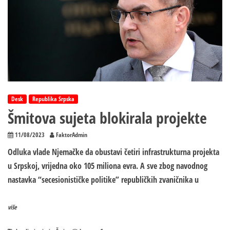
Desk
Republika Srpska
Šmitova sujeta blokirala projekte
11/08/2023
FaktorAdmin
Odluka vlade Njemačke da obustavi četiri infrastrukturna projekta
u Srpskoj, vrijedna oko 105 miliona evra. A sve zbog navodnog
nastavka “secesionističke politike” republičkih zvaničnika u
više