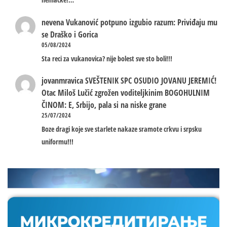
nevena
Vukanović potpuno izgubio razum: Priviđaju mu
se Draško i Gorica
05/08/2024
Sta reci za vukanovica? nije bolest sve sto boli!!!
jovanmravica
SVEŠTENIK SPC OSUDIO JOVANU JEREMIĆ!
Otac Miloš Lučić zgrožen voditeljkinim BOGOHULNIM
ČINOM: E, Srbijo, pala si na niske grane
25/07/2024
Boze dragi koje sve starlete nakaze sramote crkvu i srpsku
uniformu!!!