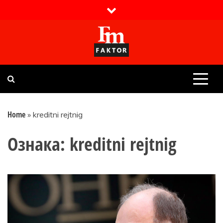
Skip
to
content
Faktor magazin
Uvijek presudan
Home
»
kreditni rejtnig
Ознака:
kreditni rejtnig