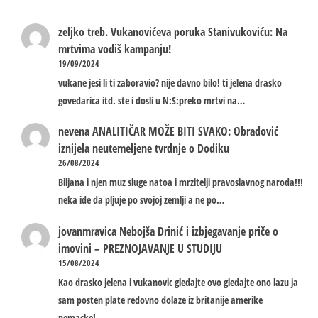
zeljko treb.
Vukanovićeva poruka Stanivukoviću: Na
mrtvima vodiš kampanju!
19/09/2024
vukane jesi li ti zaboravio? nije davno bilo! ti jelena drasko
govedarica itd. ste i dosli u N:S:preko mrtvi na…
nevena
ANALITIČAR MOŽE BITI SVAKO: Obradović
iznijela neutemeljene tvrdnje o Dodiku
26/08/2024
Biljana i njen muz sluge natoa i mrzitelji pravoslavnog naroda!!!
neka ide da pljuje po svojoj zemlji a ne po…
jovanmravica
Nebojša Drinić i izbjegavanje priče o
imovini – PREZNOJAVANJE U STUDIJU
15/08/2024
Kao drasko jelena i vukanovic gledajte ovo gledajte ono lazu ja
sam posten plate redovno dolaze iz britanije amerike
nemacke!…