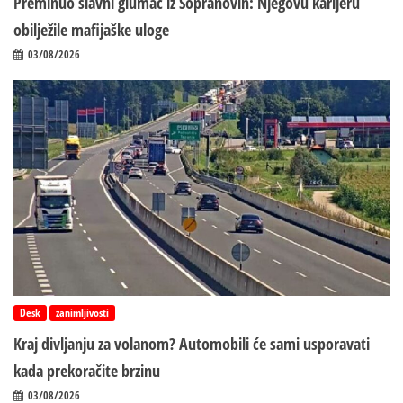
Preminuo slavni glumac iz Sopranovih: Njegovu karijeru
obilježile mafijaške uloge
03/08/2026
Desk
zanimljivosti
Kraj divljanju za volanom? Automobili će sami usporavati
kada prekoračite brzinu
03/08/2026