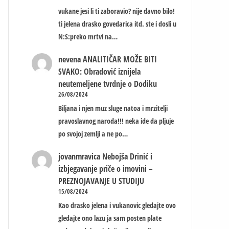
vukane jesi li ti zaboravio? nije davno bilo!
ti jelena drasko govedarica itd. ste i dosli u
N:S:preko mrtvi na…
nevena
ANALITIČAR MOŽE BITI
SVAKO: Obradović iznijela
neutemeljene tvrdnje o Dodiku
26/08/2024
Biljana i njen muz sluge natoa i mrzitelji
pravoslavnog naroda!!! neka ide da pljuje
po svojoj zemlji a ne po…
jovanmravica
Nebojša Drinić i
izbjegavanje priče o imovini –
PREZNOJAVANJE U STUDIJU
15/08/2024
Kao drasko jelena i vukanovic gledajte ovo
gledajte ono lazu ja sam posten plate