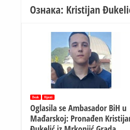
Ознака:
Kristijan Đukeli
Desk
Vijesti
Oglasila se Ambasador BiH u
Mađarskoj: Pronađen Kristija
Đukelić iz Mrkonjić Grada