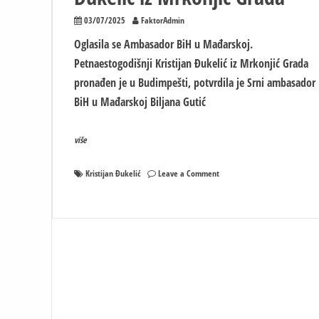
03/07/2025
FaktorAdmin
Oglasila se Ambasador BiH u Mađarskoj.
Petnaestogodišnji Kristijan Đukelić iz Mrkonjić Grada
pronađen je u Budimpešti, potvrdila je Srni ambasador
BiH u Mađarskoj Biljana Gutić
više
on
Kristijan Đukelić
Leave a Comment
Oglasila
se
Ambasador
BiH
u
Mađarskoj:
Pronađen
Kristijan
Đukelić
iz