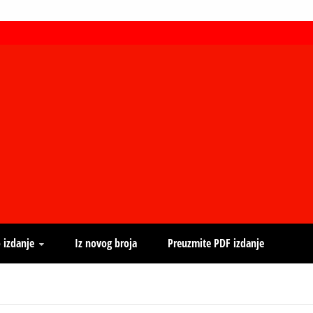
 izdanje
Iz novog broja
Preuzmite PDF izdanje