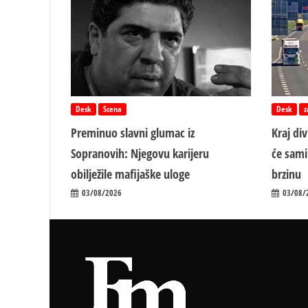
Desk
Scena
Desk
z
Preminuo slavni glumac iz
Kraj di
Sopranovih: Njegovu karijeru
će sami
obilježile mafijaške uloge
brzinu
03/08/2026
03/08/