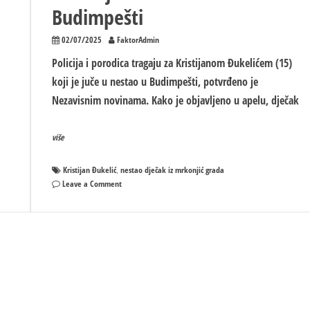
Budimpešti
02/07/2025
FaktorAdmin
Policija i porodica tragaju za Kristijanom Đukelićem (15)
koji je juče u nestao u Budimpešti, potvrđeno je
Nezavisnim novinama. Kako je objavljeno u apelu, dječak
više
Kristijan Đukelić
nestao dječak iz mrkonjić grada
,
on
Leave a Comment
Maloljetni
Kristijan
Đukelić
iz
Mrkonjić
Grada
nestao
u
Budimpešti