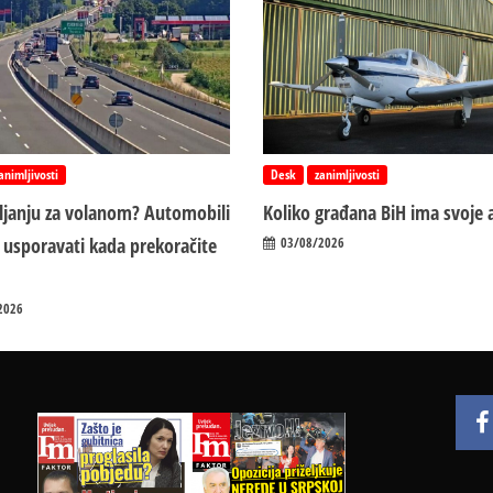
animljivosti
Desk
zanimljivosti
vljanju za volanom? Automobili
Koliko građana BiH ima svoje 
 usporavati kada prekoračite
03/08/2026
2026