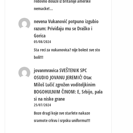
redovno dolaze iz britanije amerike
nemacke!…
nevena
Vukanović potpuno izgubio
razum: Priviđaju mu se Draško i
Gorica
05/08/2024
Sta reci za vukanovica? nije bolest sve sto
boli!!!
jovanmravica
SVEŠTENIK SPC
OSUDIO JOVANU JEREMIĆ! Otac
Miloš Lučić zgrožen voditeljkinim
BOGOHULNIM ČINOM: E, Srbijo, pala
si na niske grane
25/07/2024
Boze dragi koje sve starlete nakaze
sramote crkvu i srpsku uniformu!!!