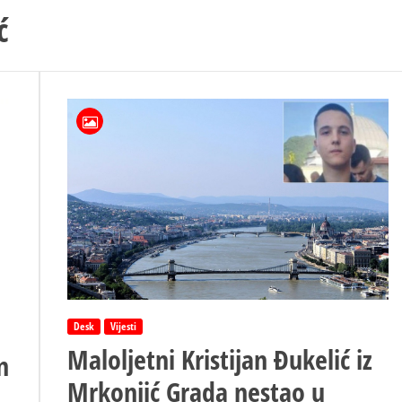
ć
Desk
Vijesti
Maloljetni Kristijan Đukelić iz
n
Mrkonjić Grada nestao u