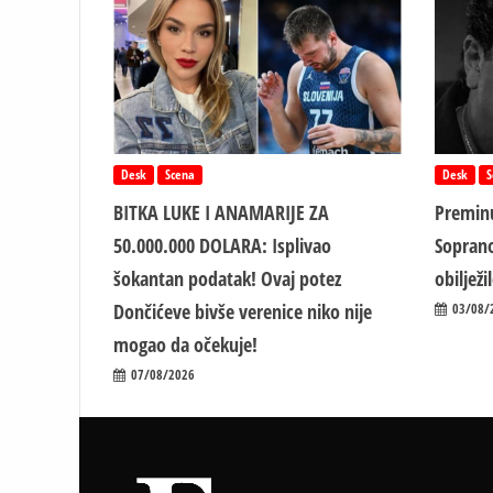
Desk
Scena
Desk
S
BITKA LUKE I ANAMARIJE ZA
Preminu
50.000.000 DOLARA: Isplivao
Soprano
šokantan podatak! Ovaj potez
obiljež
Dončićeve bivše verenice niko nije
03/08/
mogao da očekuje!
07/08/2026