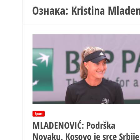
Ознака:
Kristina Mlade
Sport
MLADENOVIĆ: Podrška
Novaku, Kosovo je srce Srbije