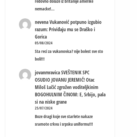
redovno dolaze iz britanije amerike
nemacke!…
nevena
Vukanović potpuno izgubio
razum: Priviđaju mu se Draško i
Gorica
05/08/2024
Sta reci za vukanovica? nije bolest sve sto
boli!!!
jovanmravica
SVEŠTENIK SPC
OSUDIO JOVANU JEREMIĆ! Otac
Miloš Lučić zgrožen voditeljkinim
BOGOHULNIM ČINOM: E, Srbijo, pala
si na niske grane
25/07/2024
Boze dragi koje sve starlete nakaze
sramote crkvu i srpsku uniformu!!!