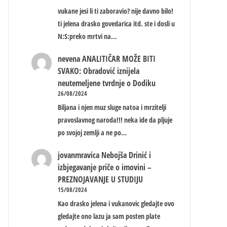
vukane jesi li ti zaboravio? nije davno bilo!
ti jelena drasko govedarica itd. ste i dosli u
N:S:preko mrtvi na…
nevena
ANALITIČAR MOŽE BITI
SVAKO: Obradović iznijela
neutemeljene tvrdnje o Dodiku
26/08/2024
Biljana i njen muz sluge natoa i mrzitelji
pravoslavnog naroda!!! neka ide da pljuje
po svojoj zemlji a ne po…
jovanmravica
Nebojša Drinić i
izbjegavanje priče o imovini –
PREZNOJAVANJE U STUDIJU
15/08/2024
Kao drasko jelena i vukanovic gledajte ovo
gledajte ono lazu ja sam posten plate