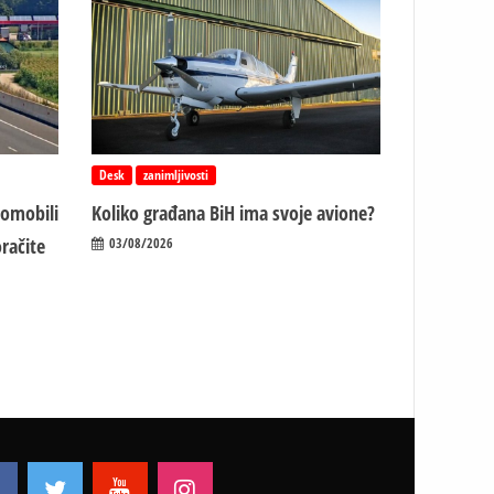
Desk
zanimljivosti
tomobili
Koliko građana BiH ima svoje avione?
račite
03/08/2026