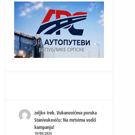
zeljko treb.
Vukanovićeva poruka
Stanivukoviću: Na mrtvima vodiš
kampanju!
19/09/2024