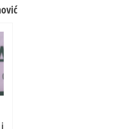
nović
 i