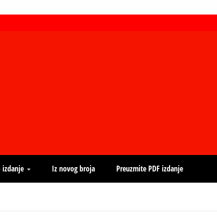
 izdanje
Iz novog broja
Preuzmite PDF izdanje