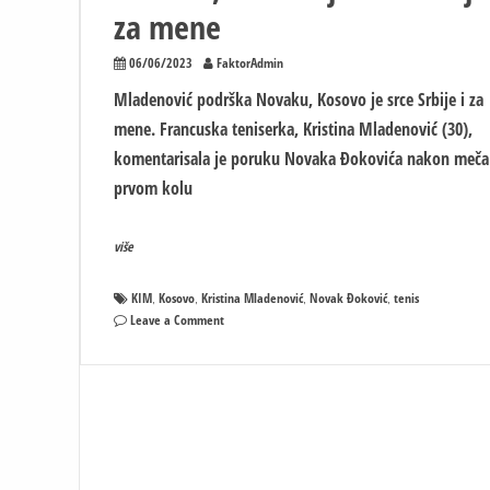
za mene
06/06/2023
FaktorAdmin
Mladenović podrška Novaku, Kosovo je srce Srbije i za
mene. Francuska teniserka, Kristina Mladenović (30),
komentarisala je poruku Novaka Đokovića nakon meča
prvom kolu
više
KIM
Kosovo
Kristina Mladenović
Novak Đoković
tenis
,
,
,
,
on
Leave a Comment
MLADENOVIĆ:
Podrška
Novaku,
Kosovo
je
srce
Srbije