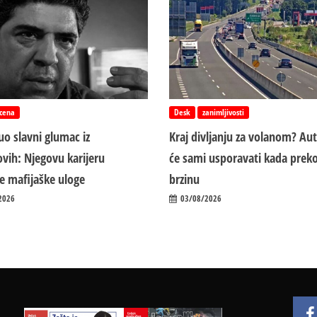
cena
Desk
zanimljivosti
o slavni glumac iz
Kraj divljanju za volanom? Au
vih: Njegovu karijeru
će sami usporavati kada preko
ile mafijaške uloge
brzinu
2026
03/08/2026