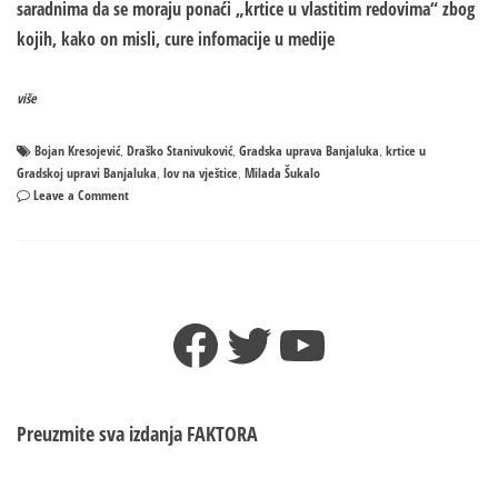
saradnima da se moraju ponaći „krtice u vlastitim redovima“ zbog
kojih, kako on misli, cure infomacije u medije
više
Bojan Kresojević
Draško Stanivuković
Gradska uprava Banjaluka
krtice u
,
,
,
Gradskoj upravi Banjaluka
lov na vještice
Milada Šukalo
,
,
on
Leave a Comment
Draško
Stanivuković
naredio
„LOV
NA
Facebook
Twitter
YouTube
VJEŠTICE“
u
Gradskoj
upravi
Banjaluka?
Preuzmite sva izdanja
FAKTORA