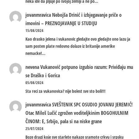
neka ide da pljuje po svojoj zemlji a ne po…
jovanmravica
Nebojša Drinić i izbjegavanje priče o
imovini – PREZNOJAVANJE U STUDIJU
15/08/2024
Kao drasko jelena i vukanovic gledajte ovo gledajte ono lazu ja
sam posten plate redovno dolaze iz britanije amerike
nemacke!…
nevena
Vukanović potpuno izgubio razum: Priviđaju mu
se Draško i Gorica
05/08/2024
Sta reci za vukanovica? nije bolest sve sto boli!!!
jovanmravica
SVEŠTENIK SPC OSUDIO JOVANU JEREMIĆ!
Otac Miloš Lučić zgrožen voditeljkinim BOGOHULNIM
ČINOM: E, Srbijo, pala si na niske grane
25/07/2024
Boze dragi koje sve starlete nakaze sramote crkvu i srpsku