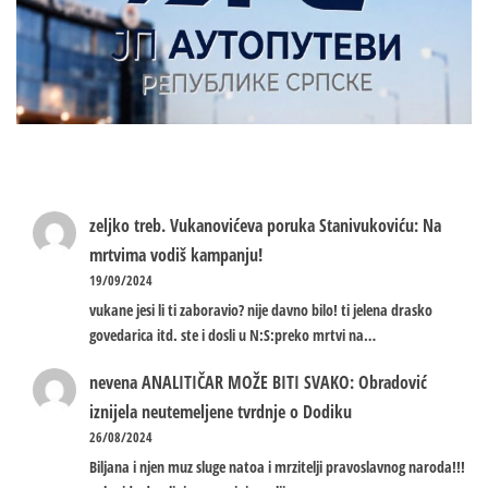
zeljko treb.
Vukanovićeva poruka Stanivukoviću: Na
mrtvima vodiš kampanju!
19/09/2024
vukane jesi li ti zaboravio? nije davno bilo! ti jelena drasko
govedarica itd. ste i dosli u N:S:preko mrtvi na…
nevena
ANALITIČAR MOŽE BITI SVAKO: Obradović
iznijela neutemeljene tvrdnje o Dodiku
26/08/2024
Biljana i njen muz sluge natoa i mrzitelji pravoslavnog naroda!!!