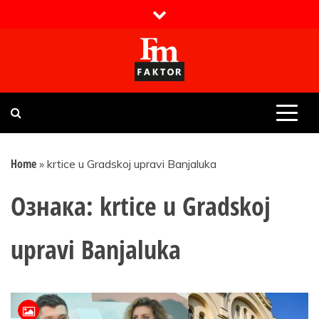
Skip
to
content
Faktor magazin
Uvijek presudan
Home
»
krtice u Gradskoj upravi Banjaluka
Ознака:
krtice u Gradskoj
upravi Banjaluka