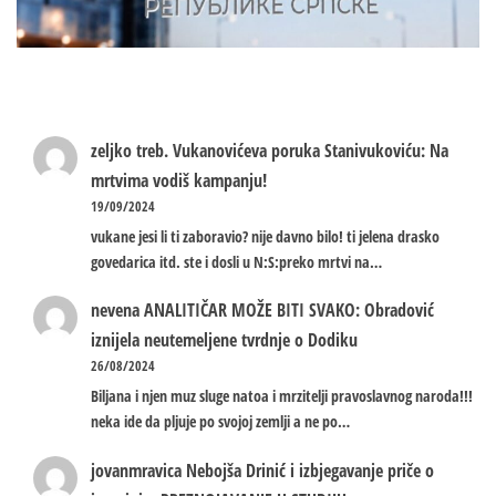
zeljko treb.
Vukanovićeva poruka Stanivukoviću: Na
mrtvima vodiš kampanju!
19/09/2024
vukane jesi li ti zaboravio? nije davno bilo! ti jelena drasko
govedarica itd. ste i dosli u N:S:preko mrtvi na…
nevena
ANALITIČAR MOŽE BITI SVAKO: Obradović
iznijela neutemeljene tvrdnje o Dodiku
26/08/2024
Biljana i njen muz sluge natoa i mrzitelji pravoslavnog naroda!!!
neka ide da pljuje po svojoj zemlji a ne po…
jovanmravica
Nebojša Drinić i izbjegavanje priče o