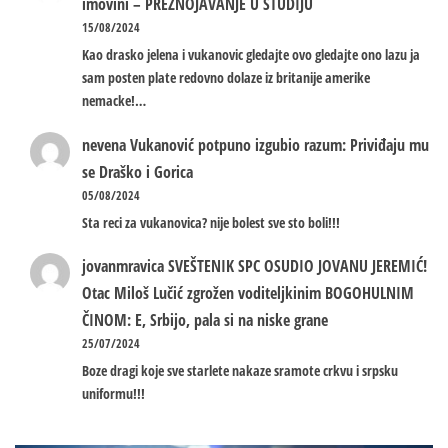
imovini – PREZNOJAVANJE U STUDIJU
15/08/2024
Kao drasko jelena i vukanovic gledajte ovo gledajte ono lazu ja
sam posten plate redovno dolaze iz britanije amerike
nemacke!…
nevena
Vukanović potpuno izgubio razum: Priviđaju mu
se Draško i Gorica
05/08/2024
Sta reci za vukanovica? nije bolest sve sto boli!!!
jovanmravica
SVEŠTENIK SPC OSUDIO JOVANU JEREMIĆ!
Otac Miloš Lučić zgrožen voditeljkinim BOGOHULNIM
ČINOM: E, Srbijo, pala si na niske grane
25/07/2024
Boze dragi koje sve starlete nakaze sramote crkvu i srpsku
uniformu!!!