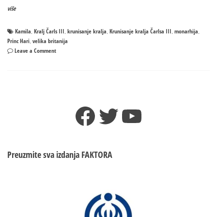
više
Kamila
Kralj Čarls III
krunisanje kralja
Krunisanje kralja Čarlsa III
monarhija
,
,
,
,
,
Princ Hari
velika britanija
,
on
Leave a Comment
Krunisanje
kralja
Čarlsa
III
Facebook
Twitter
YouTube
Preuzmite sva izdanja
FAKTORA