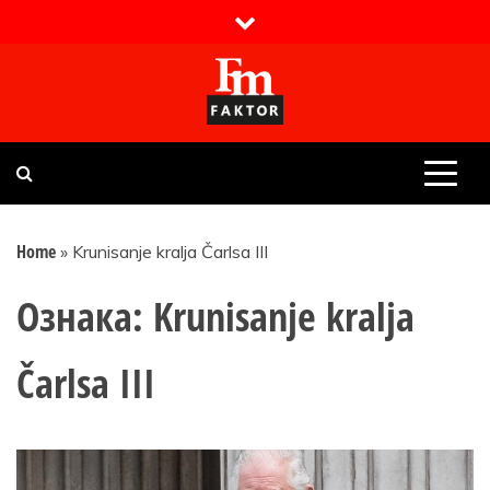
Skip
to
content
Faktor magazin
Uvijek presudan
Home
»
Krunisanje kralja Čarlsa III
Ознака:
Krunisanje kralja
Čarlsa III