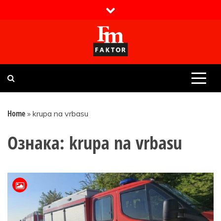
Skip
to
content
Faktor magazin
Uvijek presudan
Home
»
krupa na vrbasu
Ознака:
krupa na vrbasu