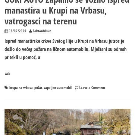
manastira u Krupi na Vrbasu,
vatrogasci na terenu
02/02/2025
FaktorAdmin
Ispred manastirske crkve Svetog Ilije u Krupi na Vrbasu jutros je
došlo do većeg požara na ličnom automobilu. Mještani su odmah
pritekli u pomoć, a
više
on
krupa na vrbasu
požar
zapaljen automobil
Leave a Comment
,
,
GORI
AUTO
Zapalilo
se
vozilo
ispred
manastira