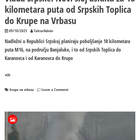
kilometara puta od Srpskih Toplica
do Krupe na Vrbasu
09/10/2025
FaktorAdmin
Nadležni u Republici Srpskoj planiraju poboljšanje 18 kilometara
puta M16, na području Banjaluke, i to od Srpskih Toplica do
Karanovca i od Karanovca do Krupe
više
on
krupa na vrbasu
Leave a Comment
Vlada
Srpske:
Novi
sloj
asfalta
za
18
kilometara