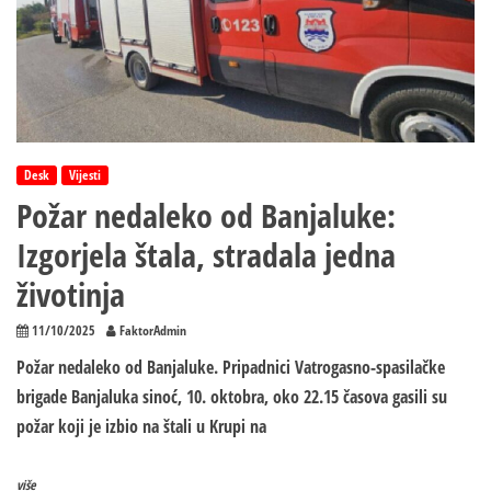
Desk
Vijesti
Požar nedaleko od Banjaluke:
Izgorjela štala, stradala jedna
životinja
11/10/2025
FaktorAdmin
Požar nedaleko od Banjaluke. Pripadnici Vatrogasno-spasilačke
brigade Banjaluka sinoć, 10. oktobra, oko 22.15 časova gasili su
požar koji je izbio na štali u Krupi na
više