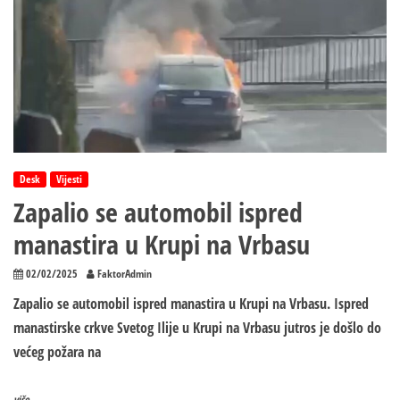
puta
od
Srpskih
Toplica
do
Krupe
na
Vrbasu
Desk
Vijesti
Zapalio se automobil ispred
manastira u Krupi na Vrbasu
02/02/2025
FaktorAdmin
Zapalio se automobil ispred manastira u Krupi na Vrbasu. Ispred
manastirske crkve Svetog Ilije u Krupi na Vrbasu jutros je došlo do
većeg požara na
više