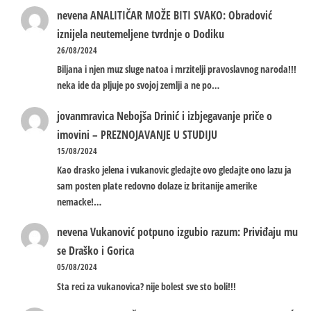
nevena
ANALITIČAR MOŽE BITI SVAKO: Obradović
iznijela neutemeljene tvrdnje o Dodiku
26/08/2024
Biljana i njen muz sluge natoa i mrzitelji pravoslavnog naroda!!!
neka ide da pljuje po svojoj zemlji a ne po…
jovanmravica
Nebojša Drinić i izbjegavanje priče o
imovini – PREZNOJAVANJE U STUDIJU
15/08/2024
Kao drasko jelena i vukanovic gledajte ovo gledajte ono lazu ja
sam posten plate redovno dolaze iz britanije amerike
nemacke!…
nevena
Vukanović potpuno izgubio razum: Priviđaju mu
se Draško i Gorica
05/08/2024
Sta reci za vukanovica? nije bolest sve sto boli!!!