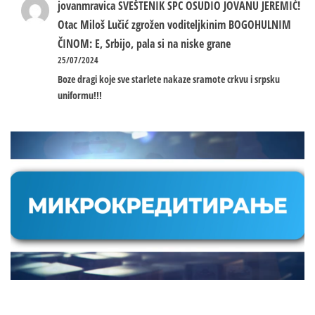
jovanmravica
SVEŠTENIK SPC OSUDIO JOVANU JEREMIĆ!
Otac Miloš Lučić zgrožen voditeljkinim BOGOHULNIM
ČINOM: E, Srbijo, pala si na niske grane
25/07/2024
Boze dragi koje sve starlete nakaze sramote crkvu i srpsku
uniformu!!!