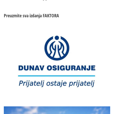
SMRSKAN
IZMEĐU
AUTOBUSA
Preuzmite sva izdanja
FAKTORA
I
KAMIONA!