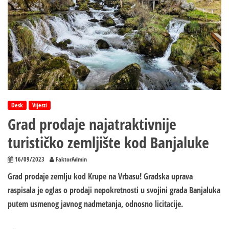
u
Krupi
na
Vrbasu,
vatrogasci
na
terenu
Desk
Vijesti
Grad prodaje najatraktivnije
turističko zemljište kod Banjaluke
16/09/2023
FaktorAdmin
Grad prodaje zemlju kod Krupe na Vrbasu! Gradska uprava
raspisala je oglas o prodaji nepokretnosti u svojini grada Banjaluka
putem usmenog javnog nadmetanja, odnosno licitacije.