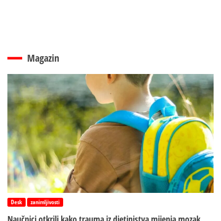
Magazin
Desk
zanimljivosti
Naučnici otkrili kako trauma iz d‌jetinjstva mijenja mozak