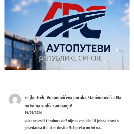
zeljko treb.
Vukanovićeva poruka Stanivukoviću: Na
mrtvima vodiš kampanju!
19/09/2024
vukane jesi li ti zaboravio? nije davno bilo! ti jelena drasko
govedarica itd. ste i dosli u N:S:preko mrtvi na…