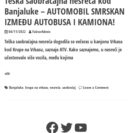
Teška saobraćajna nesreća kod
Banjaluke – AUTOMOBIL SMRSKAN
IZMEĐU AUTOBUSA I KAMIONA!
04/11/2022
FaktorAdmin
Teška saobraćajna nesreća dogodila se večeras u kanjonu Vrbasa
kod Krupe na Vrbasu, saznaje ATV. Kako saznajemo, u nesreći je
učestvovalo više vozila, među kojima
više
on
Banjaluka
krupa na vrbasu
nesreća
saobraćaj
Leave a Comment
,
,
,
Teška
saobraćajna
nesreća
kod
Banjaluke
Facebook
Twitter
YouTube
–
AUTOMOBIL