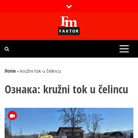
Skip
to
content
Faktor magazin
Uvijek presudan
Home
»
kružni tok u čelincu
Ознака:
kružni tok u čelincu