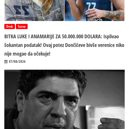
Desk
Scena
BITKA LUKE I ANAMARIJE ZA 50.000.000 DOLARA: Isplivao
šokantan podatak! Ovaj potez Dončićeve bivše verenice niko
nije mogao da očekuje!
07/08/2026