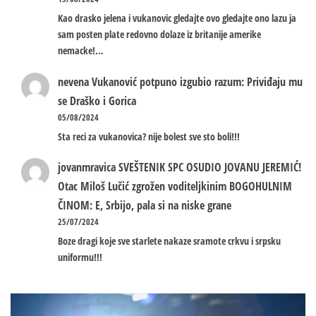
Kao drasko jelena i vukanovic gledajte ovo gledajte ono lazu ja
sam posten plate redovno dolaze iz britanije amerike
nemacke!…
nevena
Vukanović potpuno izgubio razum: Priviđaju mu
se Draško i Gorica
05/08/2024
Sta reci za vukanovica? nije bolest sve sto boli!!!
jovanmravica
SVEŠTENIK SPC OSUDIO JOVANU JEREMIĆ!
Otac Miloš Lučić zgrožen voditeljkinim BOGOHULNIM
ČINOM: E, Srbijo, pala si na niske grane
25/07/2024
Boze dragi koje sve starlete nakaze sramote crkvu i srpsku
uniformu!!!