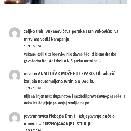
zeljko treb.
Vukanovićeva poruka Stanivukoviću: Na
mrtvima vodiš kampanju!
19/09/2024
vukane jesi li ti zaboravio? nije davno bilo! ti jelena drasko
govedarica itd. ste i dosli u N:S:preko mrtvi na…
nevena
ANALITIČAR MOŽE BITI SVAKO: Obradović
iznijela neutemeljene tvrdnje o Dodiku
26/08/2024
Biljana i njen muz sluge natoa i mrzitelji pravoslavnog naroda!!!
neka ide da pljuje po svojoj zemlji a ne po…
jovanmravica
Nebojša Drinić i izbjegavanje priče o
imovini – PREZNOJAVANJE U STUDIJU
15/08/2024