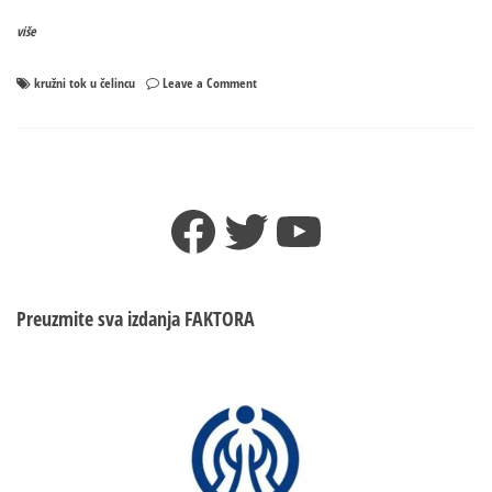
više
on
kružni tok u čelincu
Leave a Comment
Intenzivirani
radovi
na
izgradnji
kružnog
Facebook
Twitter
YouTube
toka
u
Čelincu
vrijednog
850.000
Preuzmite sva izdanja
FAKTORA
KM