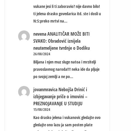
vukane jesi li ti zaboravio? nije davno bilo!
ti jelena drasko govedarica itd. ste i dosli u
N:S:preko mrtvi na…
nevena
ANALITIČAR MOŽE BITI
SVAKO: Obradović iznijela
neutemeljene tvrdnje o Dodiku
26/08/2024
Biljana i njen muz sluge natoa i mrzitelji
pravoslavnog naroda!!! neka ide da pljuje
po svojoj zemlji a ne po…
jovanmravica
Nebojša Drinić i
izbjegavanje priče o imovini –
PREZNOJAVANJE U STUDIJU
15/08/2024
Kao drasko jelena i vukanovic gledajte ovo
gledajte ono lazu ja sam posten plate