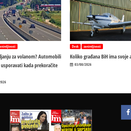
animljivosti
Desk
zanimljivosti
vljanju za volanom? Automobili
Koliko građana BiH ima svoje 
 usporavati kada prekoračite
03/08/2026
2026