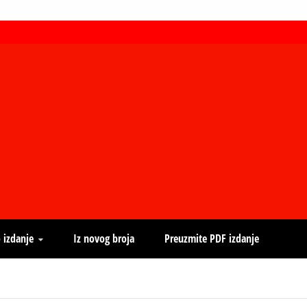
 izdanje
Iz novog broja
Preuzmite PDF izdanje