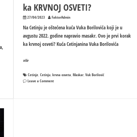
ka KRVNOJ OSVETI?
27/04/2023
FaktorAdmin
Na Cetinju je oštećena kuća Vuka Borilovića koji je u
avgustu 2022. godine napravio masakr. Ovo je prvi korak
ka krvnoj osveti? Kuća Cetinjanina Vuka Borilovića
a,
više
Cetinje
Cetinju
krvna osveta
Maskar
Vuk Borilović
,
,
,
,
on
Leave a Comment
Na
Cetinju
oštećena
kuća
Vuka
Borilovića
–
Prvi
korak