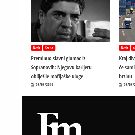
Desk
Scena
Desk
z
Preminuo slavni glumac iz
Kraj di
Sopranovih: Njegovu karijeru
će sami
obilježile mafijaške uloge
brzinu
03/08/2026
03/08/