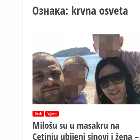
Ознака:
krvna osveta
Desk
Vijesti
Milošu su u masakru na
Cetinju ubijeni sinovi i žena –