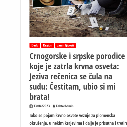
i
žena
–
Sad
slijedi
još
nešto
gore
Desk
Region
zanimljivosti
KRVNA
Crnogorske i srpske porodice
OSVETA
koje je zatrla krvna osveta:
Jeziva rečenica se čula na
sudu: Čestitam, ubio si mi
brata!
13/04/2023
FaktorAdmin
Iako se pojam krvne osvete vezuje za plemenska
okruženja, u nekim krajevima i dalje je prisutna i tretir