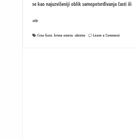
se kao najuzvišeniji oblik samopotvrđivanja časti ili
više
on
Crna Gora
krvna osveta
ubistvo
Leave a Comment
,
,
Crnogorske
i
srpske
porodice
koje
je
zatrla
krvna
osveta:
Jeziva
rečenica
se
čula
na
sudu:
Čestitam,