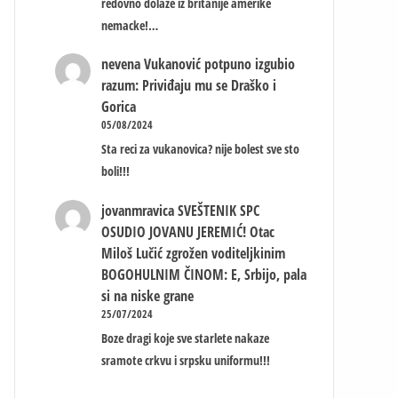
redovno dolaze iz britanije amerike
nemacke!…
nevena
Vukanović potpuno izgubio
razum: Priviđaju mu se Draško i
Gorica
05/08/2024
Sta reci za vukanovica? nije bolest sve sto
boli!!!
jovanmravica
SVEŠTENIK SPC
OSUDIO JOVANU JEREMIĆ! Otac
Miloš Lučić zgrožen voditeljkinim
BOGOHULNIM ČINOM: E, Srbijo, pala
si na niske grane
25/07/2024
Boze dragi koje sve starlete nakaze
sramote crkvu i srpsku uniformu!!!