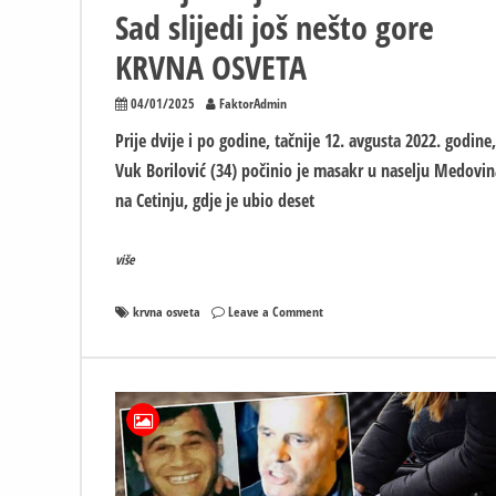
Sad slijedi još nešto gore
KRVNA OSVETA
04/01/2025
FaktorAdmin
Prije dvije i po godine, tačnije 12. avgusta 2022. godine,
Vuk Borilović (34) počinio je masakr u naselju Medovin
na Cetinju, gdje je ubio deset
više
on
krvna osveta
Leave a Comment
Milošu
su
u
masakru
na
Cetinju
ubijeni
sinovi