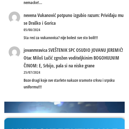
nemacke!…
nevena
Vukanović potpuno izgubio razum: Priviđaju mu
se Draško i Gorica
05/08/2024
Sta reci za vukanovica? nije bolest sve sto boli!!!
jovanmravica
SVEŠTENIK SPC OSUDIO JOVANU JEREMIĆ!
Otac Miloš Lučić zgrožen voditeljkinim BOGOHULNIM
ČINOM: E, Srbijo, pala si na niske grane
25/07/2024
Boze dragi koje sve starlete nakaze sramote crkvu i srpsku
uniformu!!!