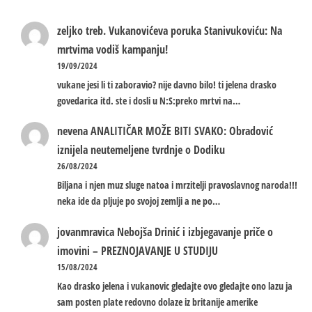
zeljko treb.
Vukanovićeva poruka Stanivukoviću: Na
mrtvima vodiš kampanju!
19/09/2024
vukane jesi li ti zaboravio? nije davno bilo! ti jelena drasko
govedarica itd. ste i dosli u N:S:preko mrtvi na…
nevena
ANALITIČAR MOŽE BITI SVAKO: Obradović
iznijela neutemeljene tvrdnje o Dodiku
26/08/2024
Biljana i njen muz sluge natoa i mrzitelji pravoslavnog naroda!!!
neka ide da pljuje po svojoj zemlji a ne po…
jovanmravica
Nebojša Drinić i izbjegavanje priče o
imovini – PREZNOJAVANJE U STUDIJU
15/08/2024
Kao drasko jelena i vukanovic gledajte ovo gledajte ono lazu ja
sam posten plate redovno dolaze iz britanije amerike