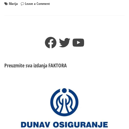
on
Marija
Leave a Comment
Čovjek
koji
je
silovao
i
Facebook
Twitter
YouTube
ubio
Mariju
nije
njen
ujak?
Preuzmite sva izdanja
FAKTORA