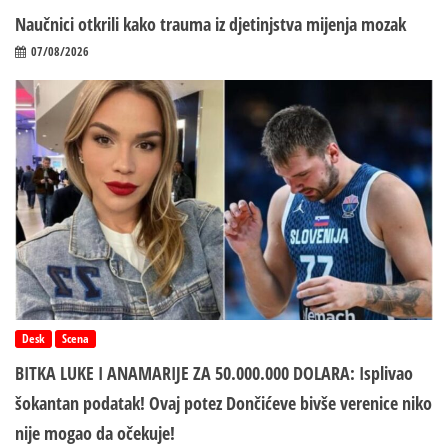
Naučnici otkrili kako trauma iz d‌jetinjstva mijenja mozak
07/08/2026
Desk
Scena
BITKA LUKE I ANAMARIJE ZA 50.000.000 DOLARA: Isplivao
šokantan podatak! Ovaj potez Dončićeve bivše verenice niko
nije mogao da očekuje!