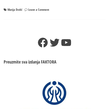
on
Matija Dedić
Leave a Comment
Umro
sin
Arsena
Dedića:
Matija
Facebook
Twitter
YouTube
preminuo
u
53.
godini
Preuzmite sva izdanja
FAKTORA