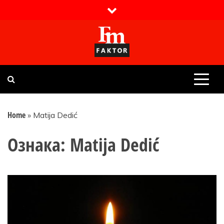
Skip
to
content
Faktor magazin
Uvijek presudan
Home
»
Matija Dedić
Ознака:
Matija Dedić