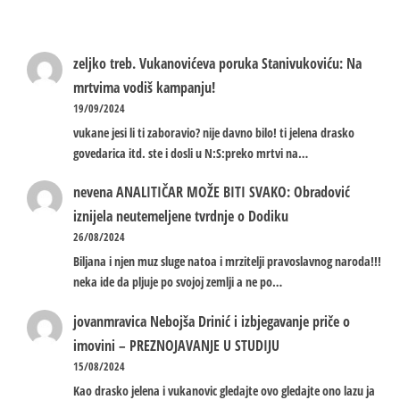
zeljko treb.
Vukanovićeva poruka Stanivukoviću: Na
mrtvima vodiš kampanju!
19/09/2024
vukane jesi li ti zaboravio? nije davno bilo! ti jelena drasko
govedarica itd. ste i dosli u N:S:preko mrtvi na…
nevena
ANALITIČAR MOŽE BITI SVAKO: Obradović
iznijela neutemeljene tvrdnje o Dodiku
26/08/2024
Biljana i njen muz sluge natoa i mrzitelji pravoslavnog naroda!!!
neka ide da pljuje po svojoj zemlji a ne po…
jovanmravica
Nebojša Drinić i izbjegavanje priče o
imovini – PREZNOJAVANJE U STUDIJU
15/08/2024
Kao drasko jelena i vukanovic gledajte ovo gledajte ono lazu ja