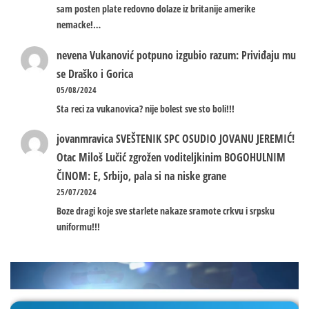
sam posten plate redovno dolaze iz britanije amerike
nemacke!…
nevena
Vukanović potpuno izgubio razum: Priviđaju mu
se Draško i Gorica
05/08/2024
Sta reci za vukanovica? nije bolest sve sto boli!!!
jovanmravica
SVEŠTENIK SPC OSUDIO JOVANU JEREMIĆ!
Otac Miloš Lučić zgrožen voditeljkinim BOGOHULNIM
ČINOM: E, Srbijo, pala si na niske grane
25/07/2024
Boze dragi koje sve starlete nakaze sramote crkvu i srpsku
uniformu!!!