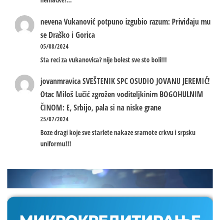
nevena
Vukanović potpuno izgubio razum: Priviđaju mu
se Draško i Gorica
05/08/2024
Sta reci za vukanovica? nije bolest sve sto boli!!!
jovanmravica
SVEŠTENIK SPC OSUDIO JOVANU JEREMIĆ!
Otac Miloš Lučić zgrožen voditeljkinim BOGOHULNIM
ČINOM: E, Srbijo, pala si na niske grane
25/07/2024
Boze dragi koje sve starlete nakaze sramote crkvu i srpsku
uniformu!!!