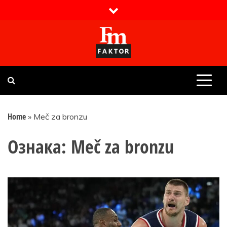
Skip
to
content
Faktor magazin
Uvijek presudan
Home
»
Meč za bronzu
Ознака:
Meč za bronzu