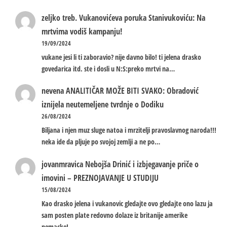
zeljko treb.
Vukanovićeva poruka Stanivukoviću: Na
mrtvima vodiš kampanju!
19/09/2024
vukane jesi li ti zaboravio? nije davno bilo! ti jelena drasko
govedarica itd. ste i dosli u N:S:preko mrtvi na…
nevena
ANALITIČAR MOŽE BITI SVAKO: Obradović
iznijela neutemeljene tvrdnje o Dodiku
26/08/2024
Biljana i njen muz sluge natoa i mrzitelji pravoslavnog naroda!!!
neka ide da pljuje po svojoj zemlji a ne po…
jovanmravica
Nebojša Drinić i izbjegavanje priče o
imovini – PREZNOJAVANJE U STUDIJU
15/08/2024
Kao drasko jelena i vukanovic gledajte ovo gledajte ono lazu ja
sam posten plate redovno dolaze iz britanije amerike
nemacke!…