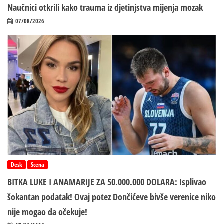
Naučnici otkrili kako trauma iz d‌jetinjstva mijenja mozak
07/08/2026
Desk
Scena
BITKA LUKE I ANAMARIJE ZA 50.000.000 DOLARA: Isplivao
šokantan podatak! Ovaj potez Dončićeve bivše verenice niko
nije mogao da očekuje!