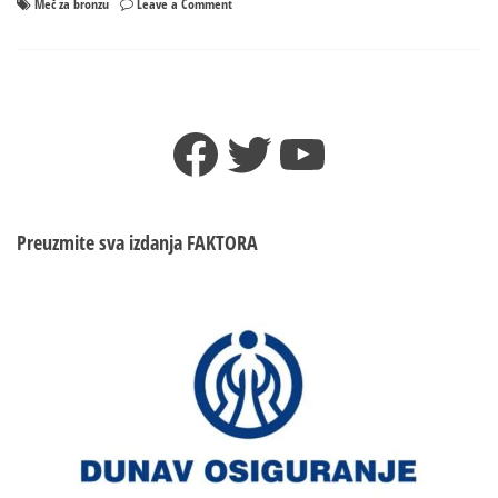
on
Meč za bronzu
Leave a Comment
Meč
za
bronzu
–
Termin
Facebook
Twitter
YouTube
utakmice
Preuzmite sva izdanja
FAKTORA