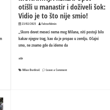
otišli u manastir i doživeli šok:
Vidio je to što nije smio!
23/02/2025
FaktorAdmin
„Skoro devet meseci nema mog Milana, niti postoji bilo
om
kakav njegov trag, kao da je propao u zemlju. Očajni
smo, ne znamo gde da idemo da
više
on
Milan Đorđević
Leave a Comment
„NE
TRAŽITE
GA
VIŠE“
PORODICA
NESTALOG
FARMACEUTA
ZANEMELA