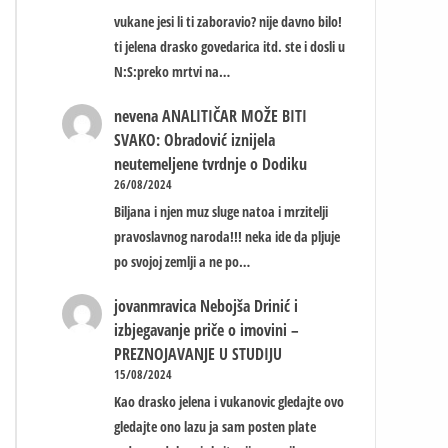
vukane jesi li ti zaboravio? nije davno bilo!
ti jelena drasko govedarica itd. ste i dosli u
N:S:preko mrtvi na…
nevena
ANALITIČAR MOŽE BITI
SVAKO: Obradović iznijela
neutemeljene tvrdnje o Dodiku
26/08/2024
Biljana i njen muz sluge natoa i mrzitelji
pravoslavnog naroda!!! neka ide da pljuje
po svojoj zemlji a ne po…
jovanmravica
Nebojša Drinić i
izbjegavanje priče o imovini –
PREZNOJAVANJE U STUDIJU
15/08/2024
Kao drasko jelena i vukanovic gledajte ovo
gledajte ono lazu ja sam posten plate