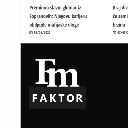
Preminuo slavni glumac iz
Kraj di
Sopranovih: Njegovu karijeru
će sami
obilježile mafijaške uloge
brzinu
03/08/2026
03/08/