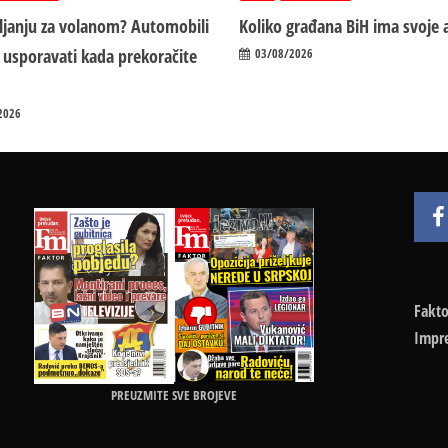
vljanju za volanom? Automobili
Koliko građana BiH ima svoje 
 usporavati kada prekoračite
03/08/2026
2026
Fakto
Impr
PREUZMITE SVE BROJEVE