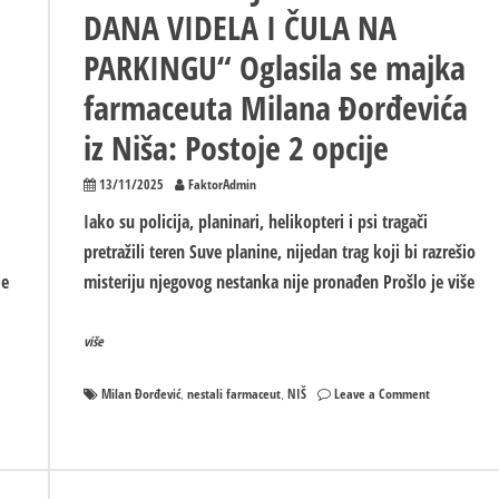
DANA VIDELA I ČULA NA
PARKINGU“ Oglasila se majka
farmaceuta Milana Đorđevića
iz Niša: Postoje 2 opcije
13/11/2025
FaktorAdmin
Iako su policija, planinari, helikopteri i psi tragači
pretražili teren Suve planine, nijedan trag koji bi razrešio
je
misteriju njegovog nestanka nije pronađen Prošlo je više
više
on
Milan Đorđević
nestali farmaceut
NIŠ
Leave a Comment
,
,
„NJEGOVA
KOLEGINICA
MI
JE