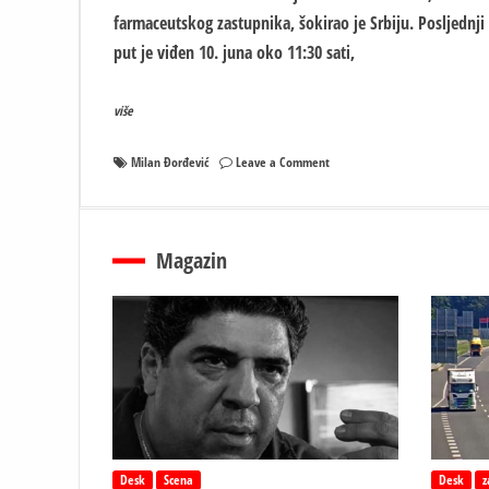
farmaceutskog zastupnika, šokirao je Srbiju. Posljednji
put je viđen 10. juna oko 11:30 sati,
više
on
Milan Đorđević
Leave a Comment
Potraga
za
nestalim
farmaceutom
Magazin
se
nastavlja:
Nepoznata
žena
se
obraila
porodici
Desk
Scena
Desk
z