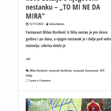
nestanku – „TO MI NE DA
MIRA“
12/11/2025
FaktorAdmin
Farmaceut Milan Đorđević iz Niša nestao je pre skoro
godinu i po dana, a njegov nestanak je i dalje pod vel
misterije. otkriva dokle je
više
Milan Đorđević
nestanak đorđevića
nestanak farmaceuta
NIŠ
,
,
,
,
Srbija
on
Leave a Comment
„TO
MI
JE
NEVEROVATNO
I
NISAM