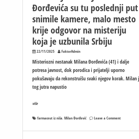
Đorđevića su tu poslednji put
snimile kamere, malo mesto
krije odgovor na misteriju
koja je uzbunila Srbiju
22/11/2025
FaktorAdmin
Misteriozni nestanak Milana Đorđevića (41) i dalje
potresa javnost, dok porodica i prijatelji uporno
pokušavaju da rekonstruišu svaki njegov korak. Milan 
tog jutra napustio
više
on
farmaceut iz niša
Milan Đorđević
Leave a Comment
,
NESTALI
FARMACEUT
VIĐEN