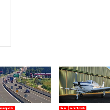
animljivosti
Desk
zanimljivosti