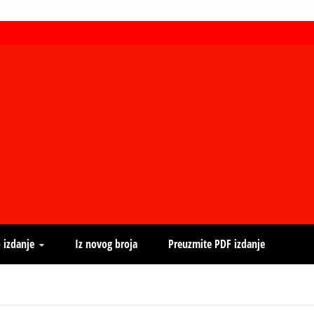
 izdanje
Iz novog broja
Preuzmite PDF izdanje