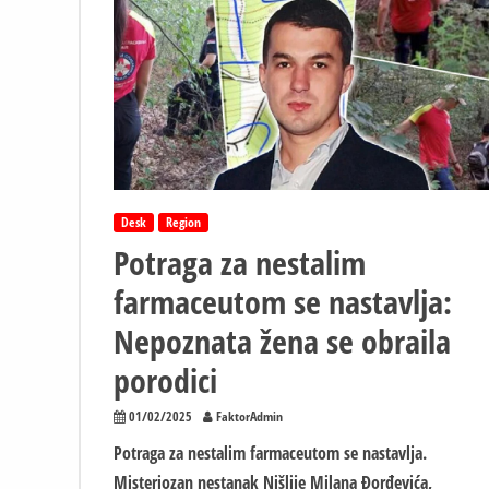
SIGURNA“
Majka
farmaceuta
Milana
Đorđević
ne
veruje
u
ove
reči,
Desk
Region
otkrila
Potraga za nestalim
nove
detalje
farmaceutom se nastavlja:
o
njegovom
Nepoznata žena se obraila
nestanku
–
porodici
„TO
MI
01/02/2025
FaktorAdmin
NE
Potraga za nestalim farmaceutom se nastavlja.
DA
MIRA“
Misteriozan nestanak Nišlije Milana Đorđevića,