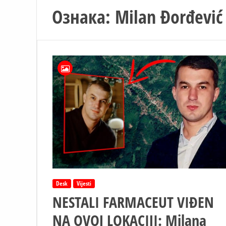
Ознака:
Milan Đorđević
Desk
Vijesti
NESTALI FARMACEUT VIĐEN
NA OVOJ LOKACIJI: Milana