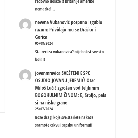
redovno dolaze iz britanije amerike
nemacke!…
nevena
Vukanović potpuno izgubio
razum: Priviđaju mu se Draško i
Gorica
05/08/2024
Sta reci za vukanovica? nije bolest sve sto
boli!!!
jovanmravica
SVEŠTENIK SPC
OSUDIO JOVANU JEREMIĆ! Otac
Miloš Lučić zgrožen voditeljkinim
BOGOHULNIM ČINOM: E, Srbijo, pala
si na niske grane
25/07/2024
Boze dragi koje sve starlete nakaze
sramote crkvu i srpsku uniformu!!!