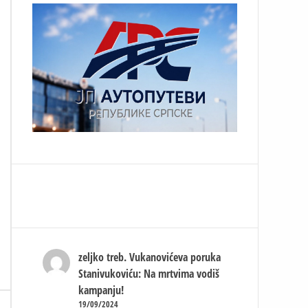
zeljko treb.
Vukanovićeva poruka
Stanivukoviću: Na mrtvima vodiš
kampanju!
19/09/2024