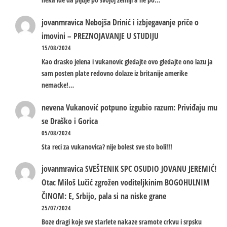
jovanmravica
Nebojša Drinić i izbjegavanje priče o
imovini – PREZNOJAVANJE U STUDIJU
15/08/2024
Kao drasko jelena i vukanovic gledajte ovo gledajte ono lazu ja
sam posten plate redovno dolaze iz britanije amerike
nemacke!…
nevena
Vukanović potpuno izgubio razum: Priviđaju mu
se Draško i Gorica
05/08/2024
Sta reci za vukanovica? nije bolest sve sto boli!!!
jovanmravica
SVEŠTENIK SPC OSUDIO JOVANU JEREMIĆ!
Otac Miloš Lučić zgrožen voditeljkinim BOGOHULNIM
ČINOM: E, Srbijo, pala si na niske grane
25/07/2024
Boze dragi koje sve starlete nakaze sramote crkvu i srpsku