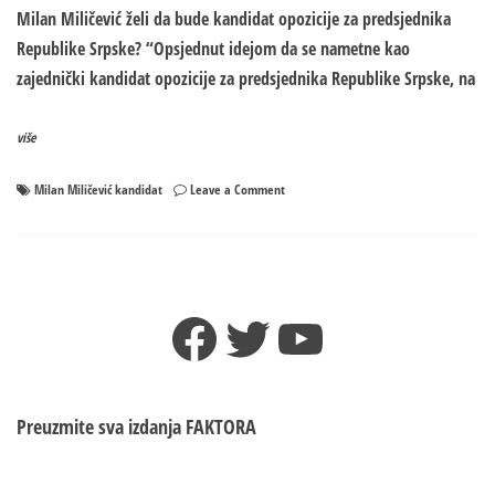
Milan Miličević želi da bude kandidat opozicije za predsjednika
Republike Srpske? “Opsjednut idejom da se nametne kao
zajednički kandidat opozicije za predsjednika Republike Srpske, na
više
on
Milan Miličević kandidat
Leave a Comment
Milan
Miličević
OPSJEDNUT
idejom
da
Facebook
Twitter
YouTube
bude
kandidat
opozicije
za
predsjednika
Preuzmite sva izdanja
FAKTORA
Srpske
–
ZABORAVIO