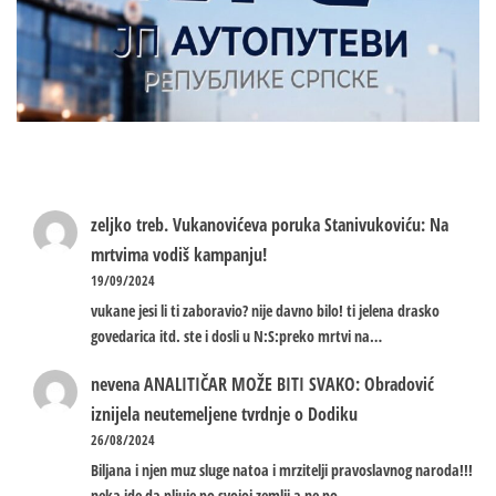
zeljko treb.
Vukanovićeva poruka Stanivukoviću: Na
mrtvima vodiš kampanju!
19/09/2024
vukane jesi li ti zaboravio? nije davno bilo! ti jelena drasko
govedarica itd. ste i dosli u N:S:preko mrtvi na…
nevena
ANALITIČAR MOŽE BITI SVAKO: Obradović
iznijela neutemeljene tvrdnje o Dodiku
26/08/2024
Biljana i njen muz sluge natoa i mrzitelji pravoslavnog naroda!!!
neka ide da pljuje po svojoj zemlji a ne po…