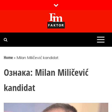
Skip
to
content
Faktor magazin
Uvijek presudan
Home
»
Milan Miličević kandidat
Ознака:
Milan Miličević
kandidat