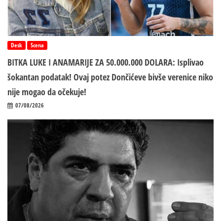
Desk
Scena
BITKA LUKE I ANAMARIJE ZA 50.000.000 DOLARA: Isplivao
šokantan podatak! Ovaj potez Dončićeve bivše verenice niko
nije mogao da očekuje!
07/08/2026