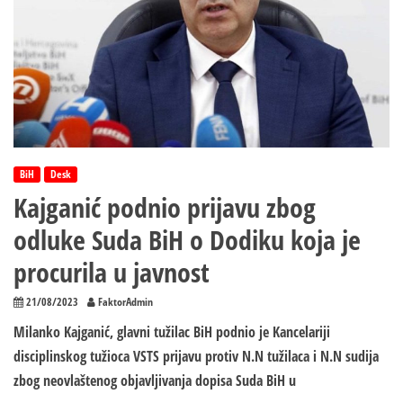
BiH
Desk
Kajganić podnio prijavu zbog
odluke Suda BiH o Dodiku koja je
procurila u javnost
21/08/2023
FaktorAdmin
Milanko Kajganić, glavni tužilac BiH podnio je Kancelariji
disciplinskog tužioca VSTS prijavu protiv N.N tužilaca i N.N sudija
zbog neovlaštenog objavljivanja dopisa Suda BiH u