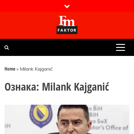
Skip
to
content
Faktor magazin
Uvijek presudan
Home
»
Milank Kajganić
Ознака:
Milank Kajganić