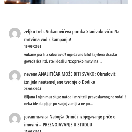
zeljko treb.
Vukanovićeva poruka Stanivukoviću: Na
mrtvima vodiš kampanju!
19/09/2024
vukane jesi li ti zaboravio? nije davno bilo! ti jelena drasko
govedarica itd. ste i dosli u N:S:preko mrtvi na…
nevena
ANALITIČAR MOŽE BITI SVAKO: Obradović
iznijela neutemeljene tvrdnje o Dodiku
26/08/2024
Biljana i njen muz sluge natoa i mrzitelji pravoslavnog naroda!!!
neka ide da pljuje po svojoj zemlji a ne po…
jovanmravica
Nebojša Drinić i izbjegavanje priče o
imovini – PREZNOJAVANJE U STUDIJU
15/08/2024