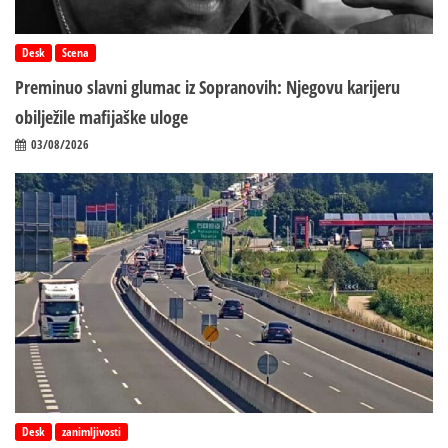
Desk
Scena
Preminuo slavni glumac iz Sopranovih: Njegovu karijeru
obilježile mafijaške uloge
03/08/2026
Desk
zanimljivosti