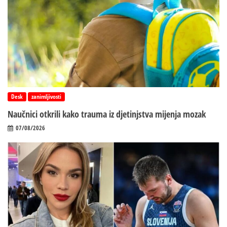
Desk
zanimljivosti
Naučnici otkrili kako trauma iz d‌jetinjstva mijenja mozak
07/08/2026