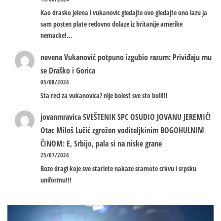
Kao drasko jelena i vukanovic gledajte ovo gledajte ono lazu ja
sam posten plate redovno dolaze iz britanije amerike
nemacke!…
nevena
Vukanović potpuno izgubio razum: Priviđaju mu
se Draško i Gorica
05/08/2024
Sta reci za vukanovica? nije bolest sve sto boli!!!
jovanmravica
SVEŠTENIK SPC OSUDIO JOVANU JEREMIĆ!
Otac Miloš Lučić zgrožen voditeljkinim BOGOHULNIM
ČINOM: E, Srbijo, pala si na niske grane
25/07/2024
Boze dragi koje sve starlete nakaze sramote crkvu i srpsku
uniformu!!!