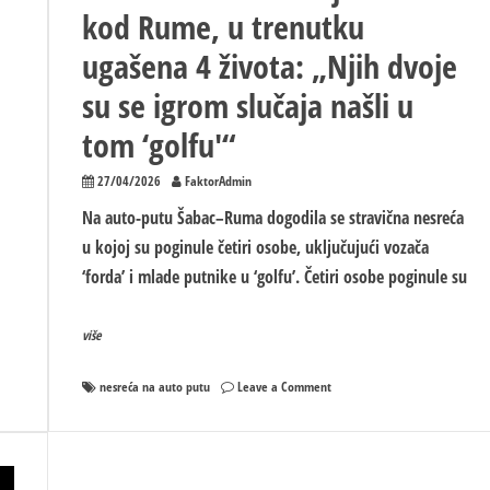
kod Rume, u trenutku
ugašena 4 života: „Njih dvoje
su se igrom slučaja našli u
tom ‘golfu'“
27/04/2026
FaktorAdmin
Na auto-putu Šabac–Ruma dogodila se stravična nesreća
u kojoj su poginule četiri osobe, uključujući vozača
‘forda’ i mlade putnike u ‘golfu’. Četiri osobe poginule su
više
on
nesreća na auto putu
Leave a Comment
KOBNIH
7
MINUTA
I