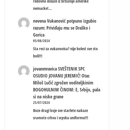
redovno dolaze iz britanije amerike
nemacke!…
nevena
Vukanović potpuno izgubio
razum: Priviđaju mu se Draško i
Gorica
05/08/2024
Sta reci za vukanovica? nije bolest sve sto
boli!!!
jovanmravica
SVEŠTENIK SPC
OSUDIO JOVANU JEREMIĆ! Otac
Miloš Lučić zgrožen voditeljkinim
BOGOHULNIM ČINOM: E, Srbijo, pala
si na niske grane
25/07/2024
Boze dragi koje sve starlete nakaze
sramote crkvu i srpsku uniformu!!!