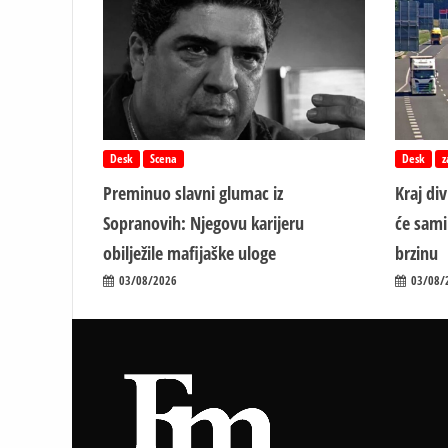
Desk
Scena
Desk
z
Preminuo slavni glumac iz
Kraj di
Sopranovih: Njegovu karijeru
će sami
obilježile mafijaške uloge
brzinu
03/08/2026
03/08/