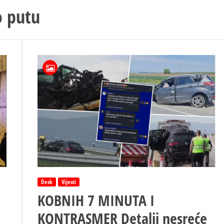
o putu
Desk
Vijesti
KOBNIH 7 MINUTA I
KONTRASMER Detalji nesreće