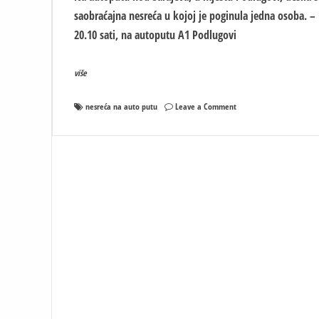
saobraćajna nesreća u kojoj je poginula jedna osoba. –
20.10 sati, na autoputu A1 Podlugovi
više
on
nesreća na auto putu
Leave a Comment
Teška
nesreća
na
autoputu:
U
Podlugovima
poginuo
muškarac
iz
Visokog,
tri
osobe
povrijeđene