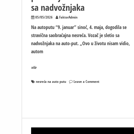
sa nadvožnjaka
05/05/2026
FaktorAdmin
Na autoputu “9. januar” sinoć, 4. maja, dogodila se
stravična saobraćajna nesreća. Vozač je sletio sa
nadvožnjaka na auto-put. „Ovo u životu nisam vidio,
autom
više
on
nesreća na auto putu
Leave a Comment
Stravična
nesreća
na
auto-
putu
9.
januar:
Autom