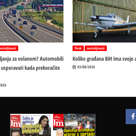
animljivosti
Desk
zanimljivosti
vljanju za volanom? Automobili
Koliko građana BiH ima svoje 
 usporavati kada prekoračite
03/08/2026
2026