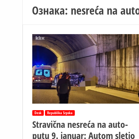
Ознака:
nesreća na aut
Desk
Republika Srpska
Stravična nesreća na auto-
putu 9. januar: Autom sletio