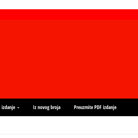
 izdanje
Iz novog broja
Preuzmite PDF izdanje