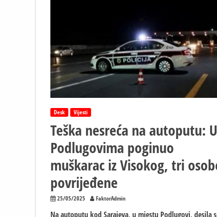
sletio
sa
nadvožnjaka
Desk
Vijesti
Teška nesreća na autoputu: 
Podlugovima poginuo
muškarac iz Visokog, tri osob
povrijeđene
25/05/2025
FaktorAdmin
Na autoputu kod Sarajeva, u mjestu Podlugovi, desila s