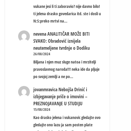
vukane jesi li ti zaboravio? nije davno bilo!
ti jelena drasko govedarica itd. ste i dosli u
N:S:preko mrtvi na…
nevena
ANALITIČAR MOŽE BITI
SVAKO: Obradović iznijela
neutemeljene tvrdnje o Dodiku
26/08/2024
Biljana i njen muz sluge natoa i mrzitelji
pravoslavnog naroda!!! neka ide da pljuje
po svojoj zemlji a ne po…
jovanmravica
Nebojša Drinić i
izbjegavanje priče o imovini –
PREZNOJAVANJE U STUDIJU
15/08/2024
Kao drasko jelena i vukanovic gledajte ovo
gledajte ono lazu ja sam posten plate