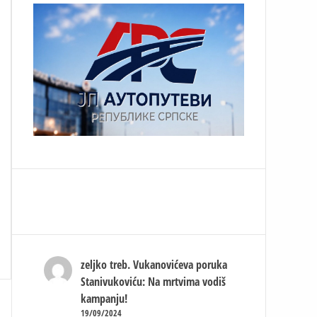
zeljko treb.
Vukanovićeva poruka
Stanivukoviću: Na mrtvima vodiš
kampanju!
19/09/2024