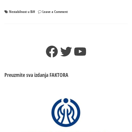
on
Nestabilnost u BiH
Leave a Comment
Nestabilnost
u
BiH
uzrokuju
bošnjački
Facebook
Twitter
YouTube
predstavnici
Preuzmite sva izdanja
FAKTORA