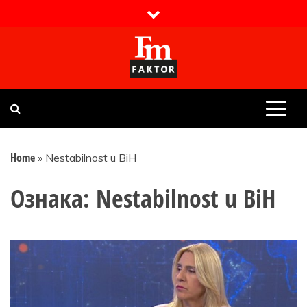
Skip
to
content
Faktor magazin
Uvijek presudan
Home
»
Nestabilnost u BiH
Ознака:
Nestabilnost u BiH