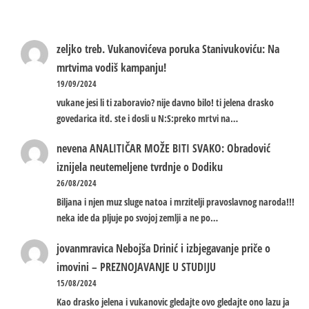
zeljko treb.
Vukanovićeva poruka Stanivukoviću: Na
mrtvima vodiš kampanju!
19/09/2024
vukane jesi li ti zaboravio? nije davno bilo! ti jelena drasko
govedarica itd. ste i dosli u N:S:preko mrtvi na…
nevena
ANALITIČAR MOŽE BITI SVAKO: Obradović
iznijela neutemeljene tvrdnje o Dodiku
26/08/2024
Biljana i njen muz sluge natoa i mrzitelji pravoslavnog naroda!!!
neka ide da pljuje po svojoj zemlji a ne po…
jovanmravica
Nebojša Drinić i izbjegavanje priče o
imovini – PREZNOJAVANJE U STUDIJU
15/08/2024
Kao drasko jelena i vukanovic gledajte ovo gledajte ono lazu ja