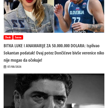
Desk
Scena
BITKA LUKE I ANAMARIJE ZA 50.000.000 DOLARA: Isplivao
šokantan podatak! Ovaj potez Dončićeve bivše verenice niko
nije mogao da očekuje!
07/08/2026