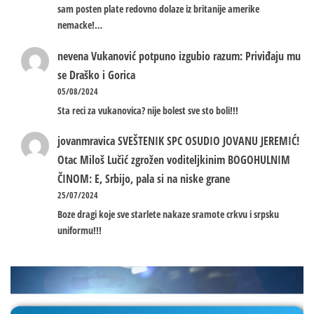
sam posten plate redovno dolaze iz britanije amerike
nemacke!…
nevena
Vukanović potpuno izgubio razum: Priviđaju mu
se Draško i Gorica
05/08/2024
Sta reci za vukanovica? nije bolest sve sto boli!!!
jovanmravica
SVEŠTENIK SPC OSUDIO JOVANU JEREMIĆ!
Otac Miloš Lučić zgrožen voditeljkinim BOGOHULNIM
ČINOM: E, Srbijo, pala si na niske grane
25/07/2024
Boze dragi koje sve starlete nakaze sramote crkvu i srpsku
uniformu!!!