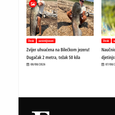
Desk
zanimljivosti
Desk
z
Zvijer uhvaćena na Bilećkom jezeru!
Naučnic
Dugačak 2 metra, težak 50 kila
d‌jetin
08/08/2026
07/08/