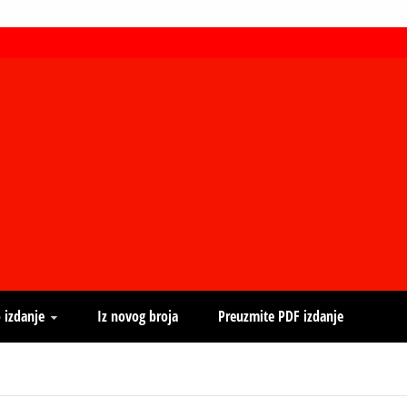
 izdanje
Iz novog broja
Preuzmite PDF izdanje