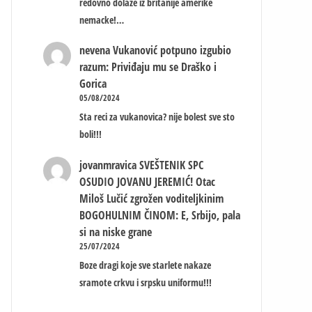
redovno dolaze iz britanije amerike
nemacke!…
nevena
Vukanović potpuno izgubio
razum: Priviđaju mu se Draško i
Gorica
05/08/2024
Sta reci za vukanovica? nije bolest sve sto
boli!!!
jovanmravica
SVEŠTENIK SPC
OSUDIO JOVANU JEREMIĆ! Otac
Miloš Lučić zgrožen voditeljkinim
BOGOHULNIM ČINOM: E, Srbijo, pala
si na niske grane
25/07/2024
Boze dragi koje sve starlete nakaze
sramote crkvu i srpsku uniformu!!!