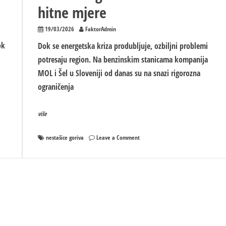
hitne mjere
19/03/2026
FaktorAdmin
ok
Dok se energetska kriza produbljuje, ozbiljni problemi
potresaju region. Na benzinskim stanicama kompanija
MOL i Šel u Sloveniji od danas su na snazi rigorozna
ograničenja
više
on
nestašice goriva
Leave a Comment
Slovenija
u
problemu:
Zbog
nestašice
goriva
uvedene
hitne