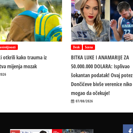
animljivosti
Desk
Scena
i otkrili kako trauma iz
BITKA LUKE I ANAMARIJE ZA
jstva mijenja mozak
50.000.000 DOLARA: Isplivao
šokantan podatak! Ovaj potez
2026
Dončićeve bivše verenice niko 
mogao da očekuje!
07/08/2026