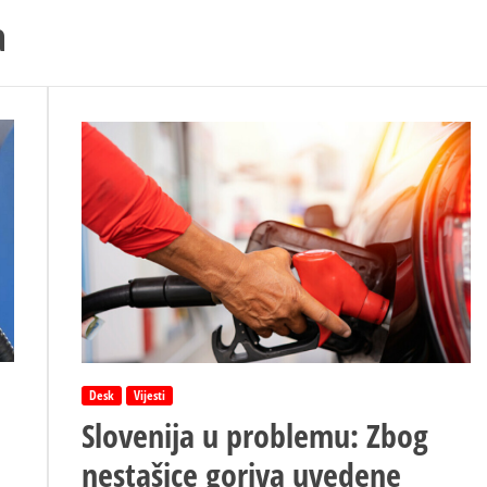
a
Desk
Vijesti
Slovenija u problemu: Zbog
nestašice goriva uvedene