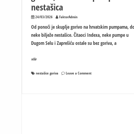
nestašica
24/03/2026
FaktorAdmin
Od ponoći je skuplje gorivo na hrvatskim pumpama, d
neke bilježe nestašice. Čitaoci Indexa, neke pumpe u
Dugom Selu i Zaprešiću ostale su bez goriva, a
više
on
nestašice goriva
Leave a Comment
U
Hrvatskoj
poskupjelo
gorivo,
na
nekim
pumpama
nestašica