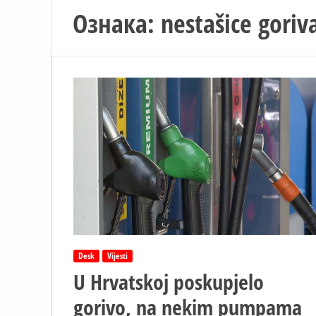
Ознака:
nestašice goriv
Desk
Vijesti
U Hrvatskoj poskupjelo
gorivo, na nekim pumpama