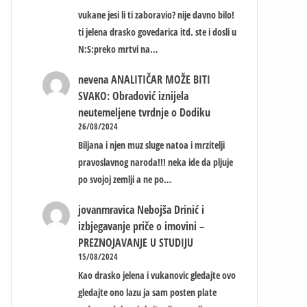
vukane jesi li ti zaboravio? nije davno bilo!
ti jelena drasko govedarica itd. ste i dosli u
N:S:preko mrtvi na…
nevena
ANALITIČAR MOŽE BITI
SVAKO: Obradović iznijela
neutemeljene tvrdnje o Dodiku
26/08/2024
Biljana i njen muz sluge natoa i mrzitelji
pravoslavnog naroda!!! neka ide da pljuje
po svojoj zemlji a ne po…
jovanmravica
Nebojša Drinić i
izbjegavanje priče o imovini –
PREZNOJAVANJE U STUDIJU
15/08/2024
Kao drasko jelena i vukanovic gledajte ovo
gledajte ono lazu ja sam posten plate