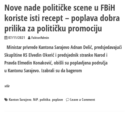
Nove nade političke scene u FBiH
koriste isti recept – poplava dobra
prilika za političku promociju
07/11/2021
FaktorAdmin
Ministar privrede Kantona Sarajevo Adnan Delić, predsjedavajući
Skupštine KS Elvedin Okerić i predsjednik stranke Narod i
Pravda Elmedin Konaković, obišli su poplavljena područja
u Kantonu Sarajevo. Izabrali su da bagerom
više
on
Kanton Sarajevo
NiP
politika
poplave
Leave a Comment
,
,
,
Nove
nade
političke
scene
u