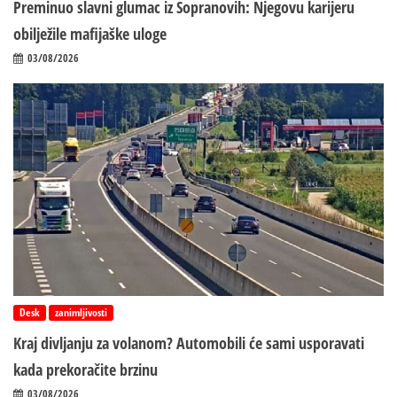
Preminuo slavni glumac iz Sopranovih: Njegovu karijeru
obilježile mafijaške uloge
03/08/2026
Desk
zanimljivosti
Kraj divljanju za volanom? Automobili će sami usporavati
kada prekoračite brzinu
03/08/2026