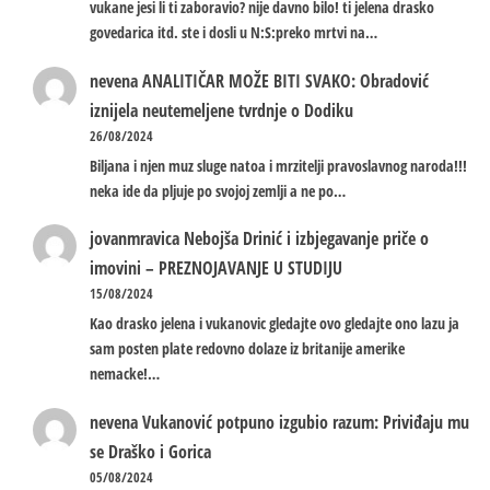
vukane jesi li ti zaboravio? nije davno bilo! ti jelena drasko
govedarica itd. ste i dosli u N:S:preko mrtvi na…
nevena
ANALITIČAR MOŽE BITI SVAKO: Obradović
iznijela neutemeljene tvrdnje o Dodiku
26/08/2024
Biljana i njen muz sluge natoa i mrzitelji pravoslavnog naroda!!!
neka ide da pljuje po svojoj zemlji a ne po…
jovanmravica
Nebojša Drinić i izbjegavanje priče o
imovini – PREZNOJAVANJE U STUDIJU
15/08/2024
Kao drasko jelena i vukanovic gledajte ovo gledajte ono lazu ja
sam posten plate redovno dolaze iz britanije amerike
nemacke!…
nevena
Vukanović potpuno izgubio razum: Priviđaju mu
se Draško i Gorica
05/08/2024