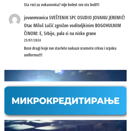
Sta reci za vukanovica? nije bolest sve sto boli!!!
jovanmravica
SVEŠTENIK SPC OSUDIO JOVANU JEREMIĆ!
Otac Miloš Lučić zgrožen voditeljkinim BOGOHULNIM
ČINOM: E, Srbijo, pala si na niske grane
25/07/2024
Boze dragi koje sve starlete nakaze sramote crkvu i srpsku
uniformu!!!