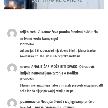
zeljko treb.
Vukanovićeva poruka Stanivukoviću: Na
mrtvima vodiš kampanju!
19/09/2024
vukane jesi li ti zaboravio? nije davno bilo! ti jelena drasko
govedarica itd. ste i dosli u N:S:preko mrtvi na…
nevena
ANALITIČAR MOŽE BITI SVAKO: Obradović
iznijela neutemeljene tvrdnje o Dodiku
26/08/2024
Biljana i njen muz sluge natoa i mrzitelji pravoslavnog naroda!!!
neka ide da pljuje po svojoj zemlji a ne po…
jovanmravica
Nebojša Drinić i izbjegavanje priče o