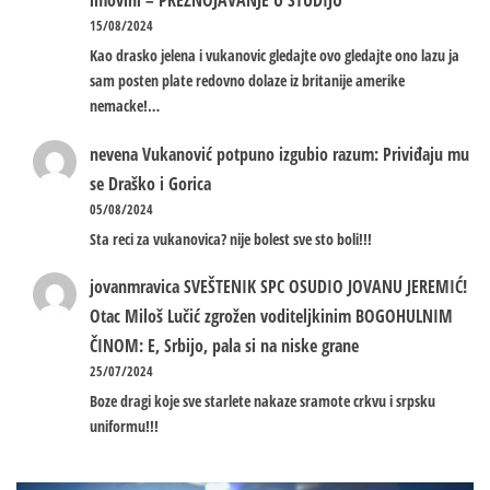
imovini – PREZNOJAVANJE U STUDIJU
15/08/2024
Kao drasko jelena i vukanovic gledajte ovo gledajte ono lazu ja
sam posten plate redovno dolaze iz britanije amerike
nemacke!…
nevena
Vukanović potpuno izgubio razum: Priviđaju mu
se Draško i Gorica
05/08/2024
Sta reci za vukanovica? nije bolest sve sto boli!!!
jovanmravica
SVEŠTENIK SPC OSUDIO JOVANU JEREMIĆ!
Otac Miloš Lučić zgrožen voditeljkinim BOGOHULNIM
ČINOM: E, Srbijo, pala si na niske grane
25/07/2024
Boze dragi koje sve starlete nakaze sramote crkvu i srpsku
uniformu!!!