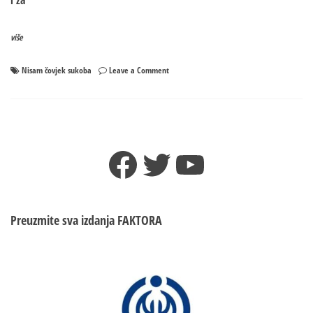
i za
više
on
Nisam čovjek sukoba
Leave a Comment
MOSTAR:
Nisam
čovjek
sukoba,
ali
Facebook
Twitter
YouTube
ću
se
ratnički
boriti
za
Preuzmite sva izdanja
FAKTORA
sve
Srbe