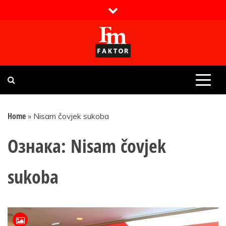
Skip
to
content
Faktor magazin
Uvijek presudan
Home
»
Nisam čovjek sukoba
Ознака:
Nisam čovjek
sukoba