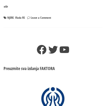
više
on
NJERE
Vlada RS
Leave a Comment
,
Mjere
Vlade
„mrvice“
za
pojedine
Facebook
Twitter
YouTube
opozicionare,
ali
za
građane
sigurno
Preuzmite sva izdanja
FAKTORA
nisu