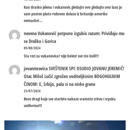
Kao drasko jelena i vukanovic gledajte ovo gledajte ono lazu ja
sam posten plate redovno dolaze iz britanije amerike
nemacke!…
nevena
Vukanović potpuno izgubio razum: Priviđaju mu
se Draško i Gorica
05/08/2024
Sta reci za vukanovica? nije bolest sve sto boli!!!
jovanmravica
SVEŠTENIK SPC OSUDIO JOVANU JEREMIĆ!
Otac Miloš Lučić zgrožen voditeljkinim BOGOHULNIM
ČINOM: E, Srbijo, pala si na niske grane
25/07/2024
Boze dragi koje sve starlete nakaze sramote crkvu i srpsku
uniformu!!!