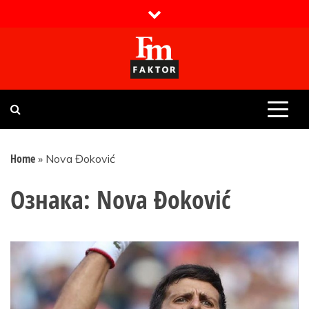
Skip
to
content
Faktor magazin
Uvijek presudan
Home
»
Nova Đoković
Ознака:
Nova Đoković