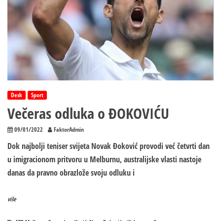
Desk
Sport
Večeras odluka o ĐOKOVIĆU
09/01/2022
FaktorAdmin
Dok najbolji teniser svijeta Novak Ðoković provodi već četvrti dan
u imigracionom pritvoru u Melburnu, australijske vlasti nastoje
danas da pravno obrazlože svoju odluku i
više