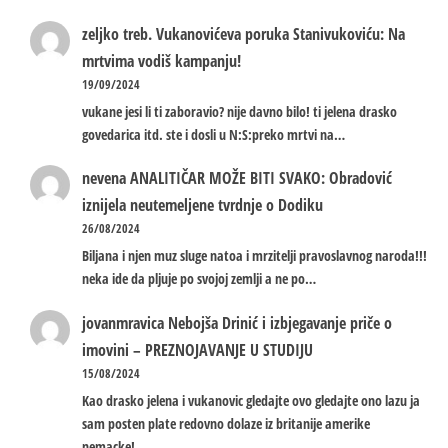
zeljko treb.
Vukanovićeva poruka Stanivukoviću: Na
mrtvima vodiš kampanju!
19/09/2024
vukane jesi li ti zaboravio? nije davno bilo! ti jelena drasko
govedarica itd. ste i dosli u N:S:preko mrtvi na…
nevena
ANALITIČAR MOŽE BITI SVAKO: Obradović
iznijela neutemeljene tvrdnje o Dodiku
26/08/2024
Biljana i njen muz sluge natoa i mrzitelji pravoslavnog naroda!!!
neka ide da pljuje po svojoj zemlji a ne po…
jovanmravica
Nebojša Drinić i izbjegavanje priče o
imovini – PREZNOJAVANJE U STUDIJU
15/08/2024
Kao drasko jelena i vukanovic gledajte ovo gledajte ono lazu ja
sam posten plate redovno dolaze iz britanije amerike
nemacke!…