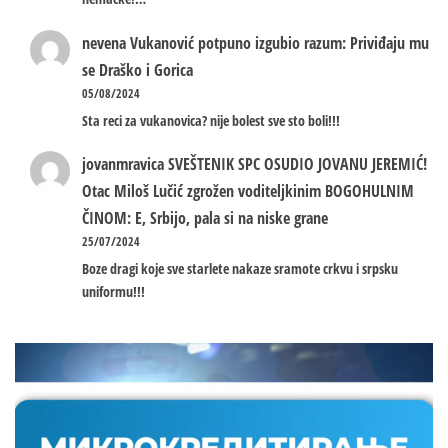
nevena
Vukanović potpuno izgubio razum: Priviđaju mu
se Draško i Gorica
05/08/2024
Sta reci za vukanovica? nije bolest sve sto boli!!!
jovanmravica
SVEŠTENIK SPC OSUDIO JOVANU JEREMIĆ!
Otac Miloš Lučić zgrožen voditeljkinim BOGOHULNIM
ČINOM: E, Srbijo, pala si na niske grane
25/07/2024
Boze dragi koje sve starlete nakaze sramote crkvu i srpsku
uniformu!!!