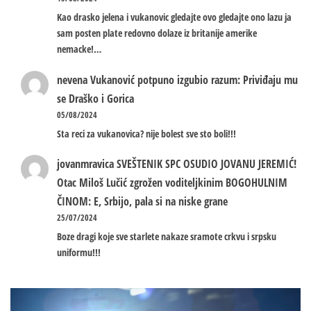
Kao drasko jelena i vukanovic gledajte ovo gledajte ono lazu ja
sam posten plate redovno dolaze iz britanije amerike
nemacke!…
nevena
Vukanović potpuno izgubio razum: Priviđaju mu
se Draško i Gorica
05/08/2024
Sta reci za vukanovica? nije bolest sve sto boli!!!
jovanmravica
SVEŠTENIK SPC OSUDIO JOVANU JEREMIĆ!
Otac Miloš Lučić zgrožen voditeljkinim BOGOHULNIM
ČINOM: E, Srbijo, pala si na niske grane
25/07/2024
Boze dragi koje sve starlete nakaze sramote crkvu i srpsku
uniformu!!!