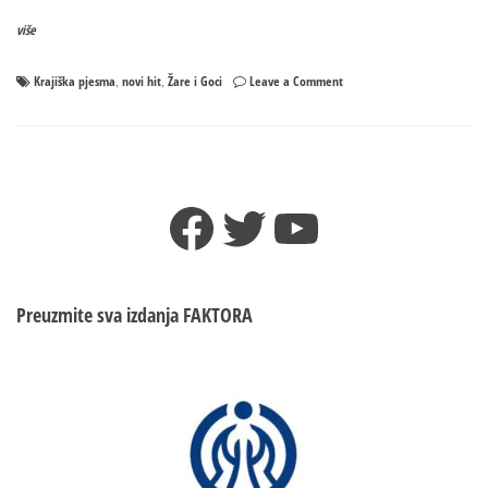
više
on
Krajiška pjesma
novi hit
Žare i Goci
Leave a Comment
,
,
U
slučaju
NUKLEARNOG
RATA
Žare
Facebook
Twitter
YouTube
i
Goci
će
imati
novi
Preuzmite sva izdanja
FAKTORA
HIT:
Na
Tviteru
smišljaju
tekst
pjesme