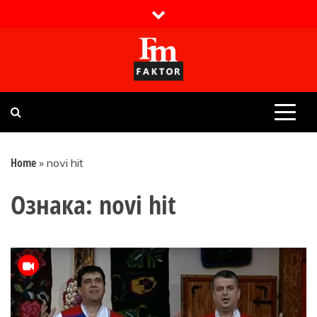
Skip
to
content
Faktor magazin
Uvijek presudan
Home
»
novi hit
Ознака:
novi hit