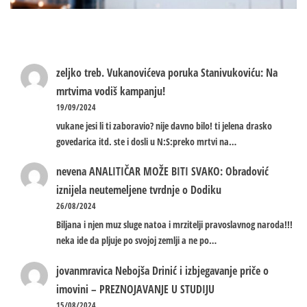
zeljko treb.
Vukanovićeva poruka Stanivukoviću: Na
mrtvima vodiš kampanju!
19/09/2024
vukane jesi li ti zaboravio? nije davno bilo! ti jelena drasko
govedarica itd. ste i dosli u N:S:preko mrtvi na…
nevena
ANALITIČAR MOŽE BITI SVAKO: Obradović
iznijela neutemeljene tvrdnje o Dodiku
26/08/2024
Biljana i njen muz sluge natoa i mrzitelji pravoslavnog naroda!!!
neka ide da pljuje po svojoj zemlji a ne po…
jovanmravica
Nebojša Drinić i izbjegavanje priče o
imovini – PREZNOJAVANJE U STUDIJU
15/08/2024