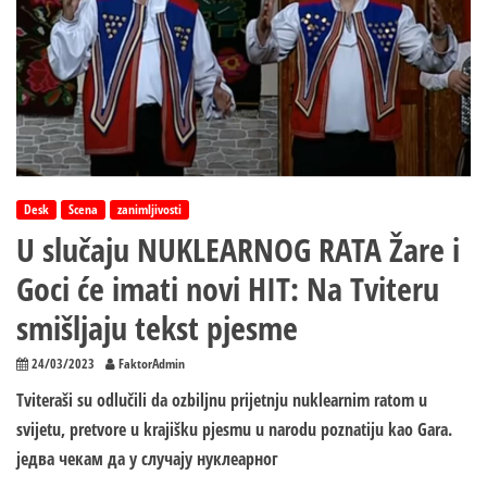
Desk
Scena
zanimljivosti
U slučaju NUKLEARNOG RATA Žare i
Goci će imati novi HIT: Na Tviteru
smišljaju tekst pjesme
24/03/2023
FaktorAdmin
Tviteraši su odlučili da ozbiljnu prijetnju nuklearnim ratom u
svijetu, pretvore u krajišku pjesmu u narodu poznatiju kao Gara.
једва чекам да у случају нуклеарног