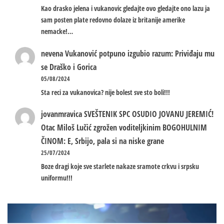
Kao drasko jelena i vukanovic gledajte ovo gledajte ono lazu ja
sam posten plate redovno dolaze iz britanije amerike
nemacke!…
nevena
Vukanović potpuno izgubio razum: Priviđaju mu
se Draško i Gorica
05/08/2024
Sta reci za vukanovica? nije bolest sve sto boli!!!
jovanmravica
SVEŠTENIK SPC OSUDIO JOVANU JEREMIĆ!
Otac Miloš Lučić zgrožen voditeljkinim BOGOHULNIM
ČINOM: E, Srbijo, pala si na niske grane
25/07/2024
Boze dragi koje sve starlete nakaze sramote crkvu i srpsku
uniformu!!!