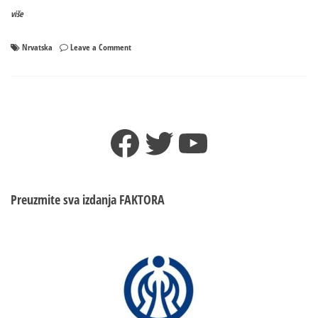
više
on
Nrvatska
Leave a Comment
Hrvatska
u
posljednjoj
sekundi
do
Facebook
Twitter
YouTube
polufinala
SP
Preuzmite sva izdanja
FAKTORA