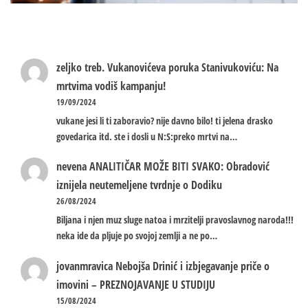
zeljko treb.
Vukanovićeva poruka Stanivukoviću: Na
mrtvima vodiš kampanju!
19/09/2024
vukane jesi li ti zaboravio? nije davno bilo! ti jelena drasko
govedarica itd. ste i dosli u N:S:preko mrtvi na…
nevena
ANALITIČAR MOŽE BITI SVAKO: Obradović
iznijela neutemeljene tvrdnje o Dodiku
26/08/2024
Biljana i njen muz sluge natoa i mrzitelji pravoslavnog naroda!!!
neka ide da pljuje po svojoj zemlji a ne po…
jovanmravica
Nebojša Drinić i izbjegavanje priče o
imovini – PREZNOJAVANJE U STUDIJU
15/08/2024