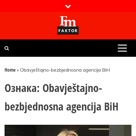
Skip
to
content
Faktor magazin
Uvijek presudan
Home
»
Obavještajno-bezbjednosna agencija BiH
Ознака:
Obavještajno-
bezbjednosna agencija BiH