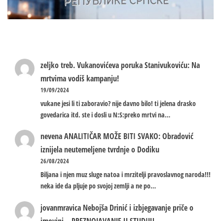
zeljko treb.
Vukanovićeva poruka Stanivukoviću: Na
mrtvima vodiš kampanju!
19/09/2024
vukane jesi li ti zaboravio? nije davno bilo! ti jelena drasko
govedarica itd. ste i dosli u N:S:preko mrtvi na…
nevena
ANALITIČAR MOŽE BITI SVAKO: Obradović
iznijela neutemeljene tvrdnje o Dodiku
26/08/2024
Biljana i njen muz sluge natoa i mrzitelji pravoslavnog naroda!!!
neka ide da pljuje po svojoj zemlji a ne po…
jovanmravica
Nebojša Drinić i izbjegavanje priče o