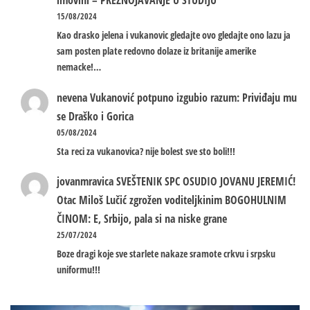
imovini – PREZNOJAVANJE U STUDIJU
15/08/2024
Kao drasko jelena i vukanovic gledajte ovo gledajte ono lazu ja
sam posten plate redovno dolaze iz britanije amerike
nemacke!…
nevena
Vukanović potpuno izgubio razum: Priviđaju mu
se Draško i Gorica
05/08/2024
Sta reci za vukanovica? nije bolest sve sto boli!!!
jovanmravica
SVEŠTENIK SPC OSUDIO JOVANU JEREMIĆ!
Otac Miloš Lučić zgrožen voditeljkinim BOGOHULNIM
ČINOM: E, Srbijo, pala si na niske grane
25/07/2024
Boze dragi koje sve starlete nakaze sramote crkvu i srpsku
uniformu!!!