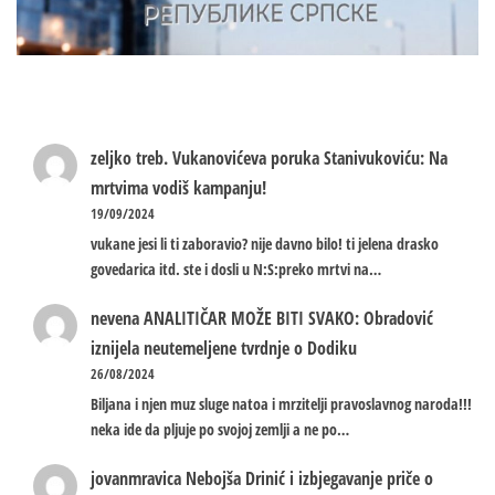
zeljko treb.
Vukanovićeva poruka Stanivukoviću: Na
mrtvima vodiš kampanju!
19/09/2024
vukane jesi li ti zaboravio? nije davno bilo! ti jelena drasko
govedarica itd. ste i dosli u N:S:preko mrtvi na…
nevena
ANALITIČAR MOŽE BITI SVAKO: Obradović
iznijela neutemeljene tvrdnje o Dodiku
26/08/2024
Biljana i njen muz sluge natoa i mrzitelji pravoslavnog naroda!!!
neka ide da pljuje po svojoj zemlji a ne po…
jovanmravica
Nebojša Drinić i izbjegavanje priče o