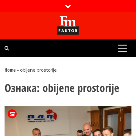
Skip
to
content
Faktor magazin
Uvijek presudan
Home
»
obijene prostorije
Ознака:
obijene prostorije