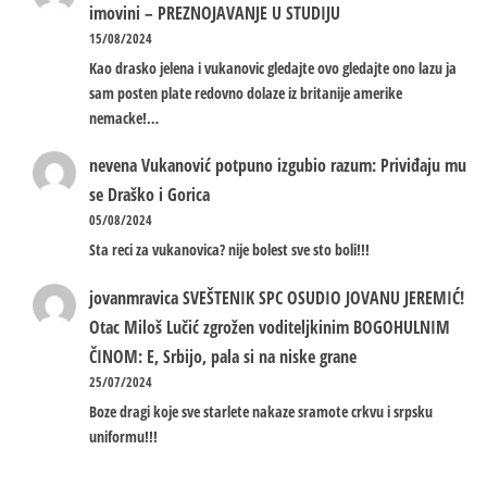
imovini – PREZNOJAVANJE U STUDIJU
15/08/2024
Kao drasko jelena i vukanovic gledajte ovo gledajte ono lazu ja
sam posten plate redovno dolaze iz britanije amerike
nemacke!…
nevena
Vukanović potpuno izgubio razum: Priviđaju mu
se Draško i Gorica
05/08/2024
Sta reci za vukanovica? nije bolest sve sto boli!!!
jovanmravica
SVEŠTENIK SPC OSUDIO JOVANU JEREMIĆ!
Otac Miloš Lučić zgrožen voditeljkinim BOGOHULNIM
ČINOM: E, Srbijo, pala si na niske grane
25/07/2024
Boze dragi koje sve starlete nakaze sramote crkvu i srpsku
uniformu!!!