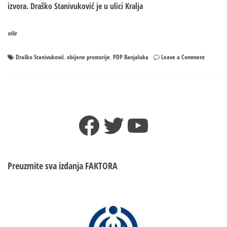
izvora. Draško Stanivuković je u ulici Kralja
više
on
Draško Stanivuković
obijene prostorije
PDP Banjaluka
Leave a Comment
,
,
Tajna
LAPTOP
računara
GrO
PDP-
Facebook
Twitter
YouTube
a
Banjaluk
–
Zašto
Stanivuko
Preuzmite sva izdanja
FAKTORA
ćuti
da
su
mu
obijene
prostorij