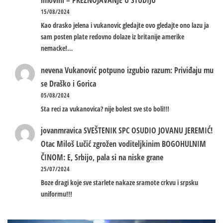
imovini – PREZNOJAVANJE U STUDIJU
15/08/2024
Kao drasko jelena i vukanovic gledajte ovo gledajte ono lazu ja
sam posten plate redovno dolaze iz britanije amerike
nemacke!…
nevena
Vukanović potpuno izgubio razum: Priviđaju mu
se Draško i Gorica
05/08/2024
Sta reci za vukanovica? nije bolest sve sto boli!!!
jovanmravica
SVEŠTENIK SPC OSUDIO JOVANU JEREMIĆ!
Otac Miloš Lučić zgrožen voditeljkinim BOGOHULNIM
ČINOM: E, Srbijo, pala si na niske grane
25/07/2024
Boze dragi koje sve starlete nakaze sramote crkvu i srpsku
uniformu!!!