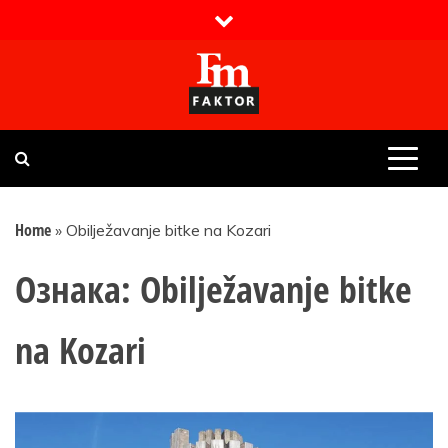
Skip
to
content
Faktor magazin
Uvijek presudan
Home
»
Obilježavanje bitke na Kozari
Ознака:
Obilježavanje bitke
na Kozari