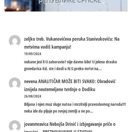
zeljko treb.
Vukanovićeva poruka Stanivukoviću: Na
mrtvima vodiš kampanju!
19/09/2024
vukane jesi li ti zaboravio? nije davno bilo! ti jelena drasko
govedarica itd. ste i dosli u N:S:preko mrtvi na…
nevena
ANALITIČAR MOŽE BITI SVAKO: Obradović
iznijela neutemeljene tvrdnje o Dodiku
26/08/2024
Biljana i njen muz sluge natoa i mrzitelji pravoslavnog naroda!!!
neka ide da pljuje po svojoj zemlji a ne po…
jovanmravica
Nebojša Drinić i izbjegavanje priče o