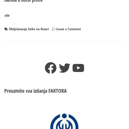
naroda u borbi protiv
više
on
Obilježavanje bitke na Kozari
Leave a Comment
Obilježavanje
82
godine
od
bitke
Facebook
Twitter
YouTube
na
Kozari
Preuzmite sva izdanja
FAKTORA