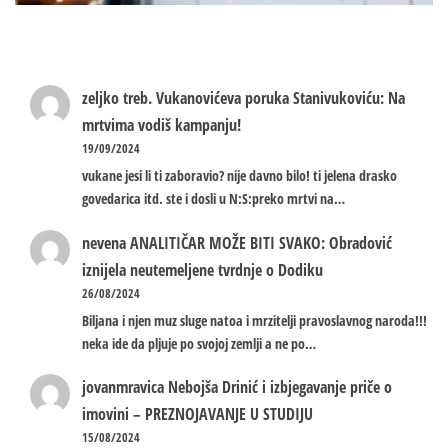
zeljko treb.
Vukanovićeva poruka Stanivukoviću: Na
mrtvima vodiš kampanju!
19/09/2024
vukane jesi li ti zaboravio? nije davno bilo! ti jelena drasko
govedarica itd. ste i dosli u N:S:preko mrtvi na…
nevena
ANALITIČAR MOŽE BITI SVAKO: Obradović
iznijela neutemeljene tvrdnje o Dodiku
26/08/2024
Biljana i njen muz sluge natoa i mrzitelji pravoslavnog naroda!!!
neka ide da pljuje po svojoj zemlji a ne po…
jovanmravica
Nebojša Drinić i izbjegavanje priče o
imovini – PREZNOJAVANJE U STUDIJU
15/08/2024