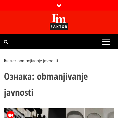
Skip
to
content
Faktor magazin
Uvijek presudan
Home
»
obmanjivanje javnosti
Ознака:
obmanjivanje
javnosti