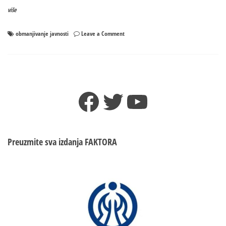
više
on
obmanjivanje javnosti
Leave a Comment
Ko
obmanjuje
javnost
pričom
o
Facebook
Twitter
YouTube
naoružavanju
Srba
u
Srebreniku!?
Preuzmite sva izdanja
FAKTORA