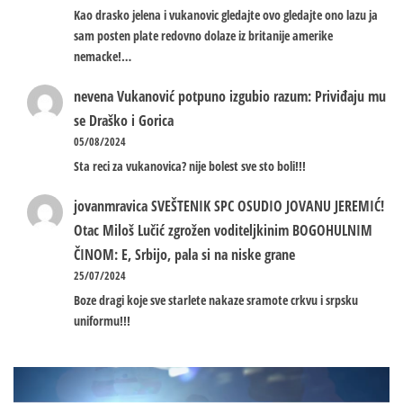
Kao drasko jelena i vukanovic gledajte ovo gledajte ono lazu ja
sam posten plate redovno dolaze iz britanije amerike
nemacke!…
nevena
Vukanović potpuno izgubio razum: Priviđaju mu
se Draško i Gorica
05/08/2024
Sta reci za vukanovica? nije bolest sve sto boli!!!
jovanmravica
SVEŠTENIK SPC OSUDIO JOVANU JEREMIĆ!
Otac Miloš Lučić zgrožen voditeljkinim BOGOHULNIM
ČINOM: E, Srbijo, pala si na niske grane
25/07/2024
Boze dragi koje sve starlete nakaze sramote crkvu i srpsku
uniformu!!!