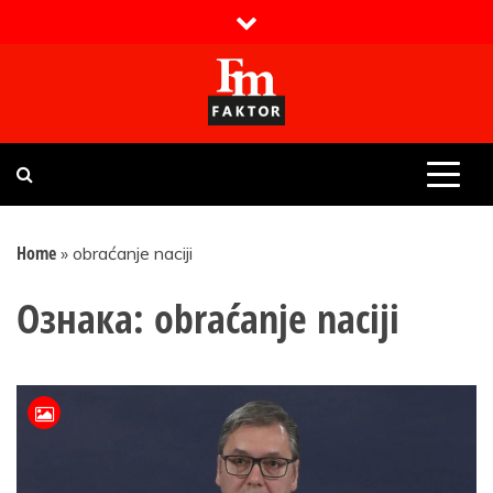
Skip
to
content
Faktor magazin
Uvijek presudan
Home
»
obraćanje naciji
Ознака:
obraćanje naciji