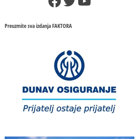
Facebook
Twitter
YouTube
u
Ukrajini
Preuzmite sva izdanja
FAKTORA