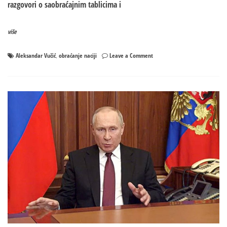
razgovori o saobraćajnim tablicima i
više
on
Aleksandar Vučić
obraćanje naciji
Leave a Comment
,
Vučić:
Očekujem
da
se
odluke
Prištine
ODGODE
–
Komadant
KFOR-
a
dolazi
u
Kosovsku
Mitrovicu