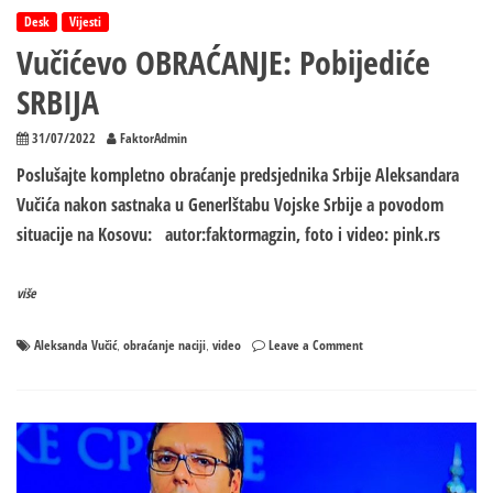
Desk
Vijesti
Vučićevo OBRAĆANJE: Pobijediće
SRBIJA
31/07/2022
FaktorAdmin
Poslušajte kompletno obraćanje predsjednika Srbije Aleksandara
Vučića nakon sastnaka u Generlštabu Vojske Srbije a povodom
situacije na Kosovu: autor:faktormagzin, foto i video: pink.rs
više
on
Aleksanda Vučić
obraćanje naciji
video
Leave a Comment
,
,
Vučićevo
OBRAĆANJE:
Pobijediće
SRBIJA