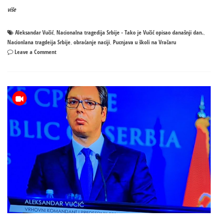
više
Aleksandar Vučić
Nacionalna tragedija Srbije - Tako je Vučić opisao današnji dan.
,
,
Nacionlana tragdeija Srbije
obraćanje naciji
Pucnjava u školi na Vračaru
,
,
on
Leave a Comment
Nacionalna
tragedija
Srbije
–
Tako
je
Vučić
opisao
današnji
dan