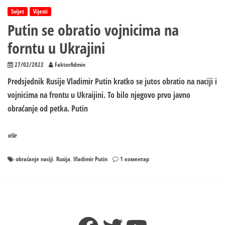
Svijet
Vijesti
Putin se obratio vojnicima na
forntu u Ukrajini
27/02/2022
FaktorAdmin
Predsjednik Rusije Vladimir Putin kratko se jutos obratio na naciji i
vojnicima na frontu u Ukraijini. To bilo njegovo prvo javno
obraćanje od petka. Putin
više
на
obraćanje naciji
Rusija
Vladimir Putin
1 коментар
,
,
Putin
se
obratio
vojnicima
na
forntu