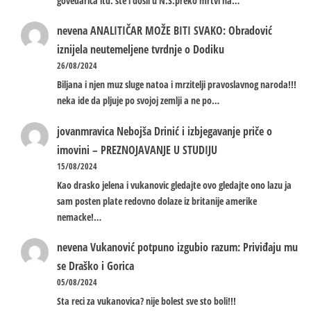
govedarica itd. ste i dosli u N:S:preko mrtvi na…
nevena
ANALITIČAR MOŽE BITI SVAKO: Obradović
iznijela neutemeljene tvrdnje o Dodiku
26/08/2024
Biljana i njen muz sluge natoa i mrzitelji pravoslavnog naroda!!!
neka ide da pljuje po svojoj zemlji a ne po…
jovanmravica
Nebojša Drinić i izbjegavanje priče o
imovini – PREZNOJAVANJE U STUDIJU
15/08/2024
Kao drasko jelena i vukanovic gledajte ovo gledajte ono lazu ja
sam posten plate redovno dolaze iz britanije amerike
nemacke!…
nevena
Vukanović potpuno izgubio razum: Priviđaju mu
se Draško i Gorica
05/08/2024
Sta reci za vukanovica? nije bolest sve sto boli!!!