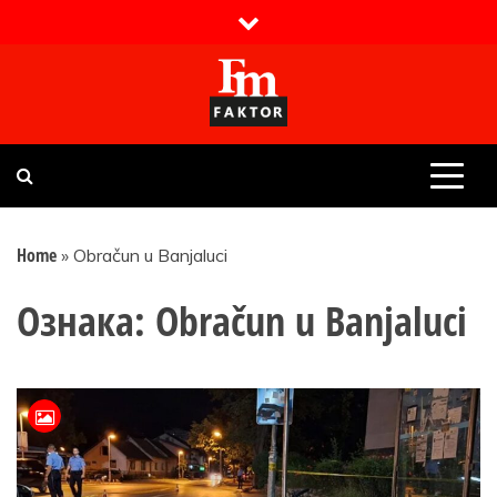
Skip
to
content
Faktor magazin
Uvijek presudan
Home
»
Obračun u Banjaluci
Ознака:
Obračun u Banjaluci