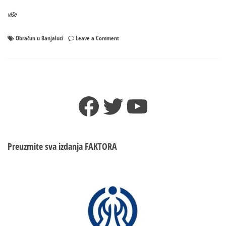
više
on
Obračun u Banjaluci
Leave a Comment
Obračun
u
Banjaluci:
Jedan
stranac
Facebook
Twitter
YouTube
posječen
po
vratu,
drugi
u
Preuzmite sva izdanja
FAKTORA
bjekstvu!
POTUKLI
SE
INDIJCI?