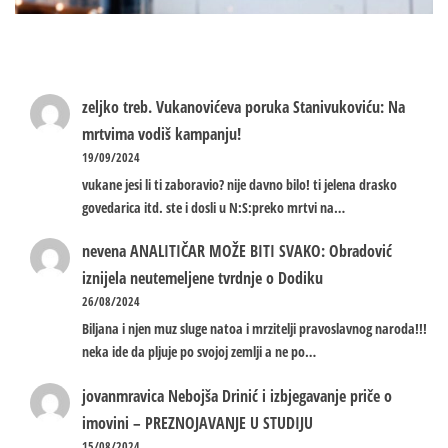
zeljko treb.
Vukanovićeva poruka Stanivukoviću: Na
mrtvima vodiš kampanju!
19/09/2024
vukane jesi li ti zaboravio? nije davno bilo! ti jelena drasko
govedarica itd. ste i dosli u N:S:preko mrtvi na…
nevena
ANALITIČAR MOŽE BITI SVAKO: Obradović
iznijela neutemeljene tvrdnje o Dodiku
26/08/2024
Biljana i njen muz sluge natoa i mrzitelji pravoslavnog naroda!!!
neka ide da pljuje po svojoj zemlji a ne po…
jovanmravica
Nebojša Drinić i izbjegavanje priče o
imovini – PREZNOJAVANJE U STUDIJU
15/08/2024