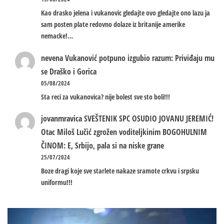
Kao drasko jelena i vukanovic gledajte ovo gledajte ono lazu ja
sam posten plate redovno dolaze iz britanije amerike
nemacke!…
nevena
Vukanović potpuno izgubio razum: Priviđaju mu
se Draško i Gorica
05/08/2024
Sta reci za vukanovica? nije bolest sve sto boli!!!
jovanmravica
SVEŠTENIK SPC OSUDIO JOVANU JEREMIĆ!
Otac Miloš Lučić zgrožen voditeljkinim BOGOHULNIM
ČINOM: E, Srbijo, pala si na niske grane
25/07/2024
Boze dragi koje sve starlete nakaze sramote crkvu i srpsku
uniformu!!!