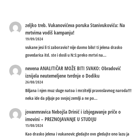
zeljko treb.
Vukanovićeva poruka Stanivukoviću: Na
mrtvima vodiš kampanju!
19/09/2024
vukane jesi li ti zaboravio? nije davno bilo! ti jelena drasko
govedarica itd. ste i dosli u N:S:preko mrtvi na…
nevena
ANALITIČAR MOŽE BITI SVAKO: Obradović
iznijela neutemeljene tvrdnje o Dodiku
26/08/2024
Biljana i njen muz sluge natoa i mrzitelji pravoslavnog naroda!!!
neka ide da pljuje po svojoj zemlji a ne po…
jovanmravica
Nebojša Drinić i izbjegavanje priče o
imovini – PREZNOJAVANJE U STUDIJU
15/08/2024
Kao drasko jelena i vukanovic gledajte ovo gledajte ono lazu ja