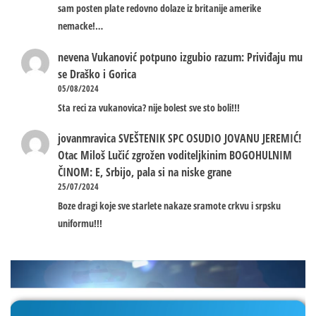
sam posten plate redovno dolaze iz britanije amerike
nemacke!…
nevena
Vukanović potpuno izgubio razum: Priviđaju mu
se Draško i Gorica
05/08/2024
Sta reci za vukanovica? nije bolest sve sto boli!!!
jovanmravica
SVEŠTENIK SPC OSUDIO JOVANU JEREMIĆ!
Otac Miloš Lučić zgrožen voditeljkinim BOGOHULNIM
ČINOM: E, Srbijo, pala si na niske grane
25/07/2024
Boze dragi koje sve starlete nakaze sramote crkvu i srpsku
uniformu!!!