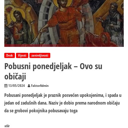
Desk
Vijesti
zanimljivosti
Pobusni ponedjeljak – Ovo su
običaji
13/05/2024
FaktorAdmin
Pobusani ponedjeljak je praznik posvećen upokojenima, i spada u
jedan od zadušnih dana. Naziv je dobio prema narodnom običaju
da se grobovi pokojnika pobusavaju toga
više