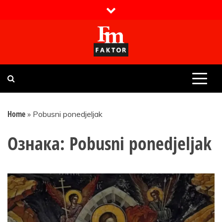
Skip
to
content
Faktor magazin
Uvijek presudan
Home
»
Pobusni ponedjeljak
Ознака:
Pobusni ponedjeljak