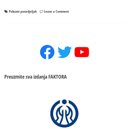
on
Pobusni ponedjeljak
Leave a Comment
Pobusni
ponedjeljak
–
Ovo
su
Facebook
Twitter
YouTube
običaji
Preuzmite sva izdanja
FAKTORA