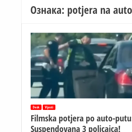
Ознака:
potjera na aut
Desk
Vijesti
Filmska potjera po auto-putu
Suspendovana 3 policajca!