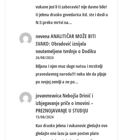
vukane jesi li ti zaboravio? nije davno bilo!
ti jelena drasko govedarica itd. ste i dosli u
N:S:preko mrtvi na…
nevena
ANALITIČAR MOŽE BITI
SVAKO: Obradović iznijela
neutemeljene tvrdnje o Dodiku
26/08/2024
Biljana i njen muz sluge natoa i mrzitelji
pravoslavnog naroda!!! neka ide da pljuje
po svojoj zemlji a ne po…
jovanmravica
Nebojša Drinić i
izbjegavanje priče o imovini –
PREZNOJAVANJE U STUDIJU
15/08/2024
Kao drasko jelena i vukanovic gledajte ovo
gledajte ono lazu ja sam posten plate