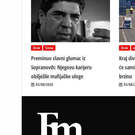
Desk
Scena
Desk
z
Preminuo slavni glumac iz
Kraj di
Sopranovih: Njegovu karijeru
će sami
obilježile mafijaške uloge
brzinu
03/08/2026
03/08/