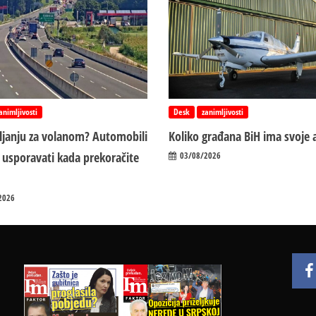
animljivosti
Desk
zanimljivosti
vljanju za volanom? Automobili
Koliko građana BiH ima svoje 
 usporavati kada prekoračite
03/08/2026
2026