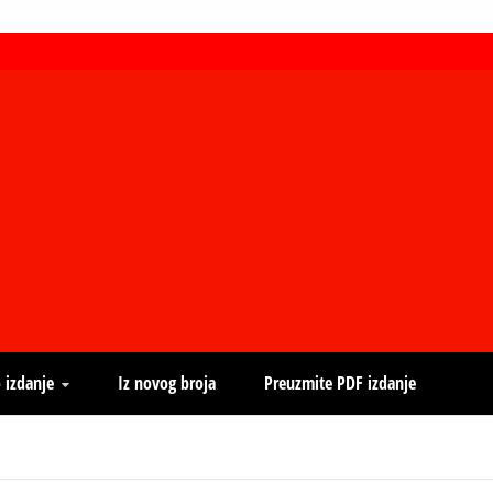
 izdanje
Iz novog broja
Preuzmite PDF izdanje