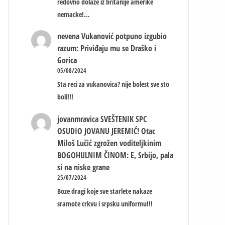
redovno dolaze iz britanije amerike
nemacke!…
nevena
Vukanović potpuno izgubio
razum: Priviđaju mu se Draško i
Gorica
05/08/2024
Sta reci za vukanovica? nije bolest sve sto
boli!!!
jovanmravica
SVEŠTENIK SPC
OSUDIO JOVANU JEREMIĆ! Otac
Miloš Lučić zgrožen voditeljkinim
BOGOHULNIM ČINOM: E, Srbijo, pala
si na niske grane
25/07/2024
Boze dragi koje sve starlete nakaze
sramote crkvu i srpsku uniformu!!!