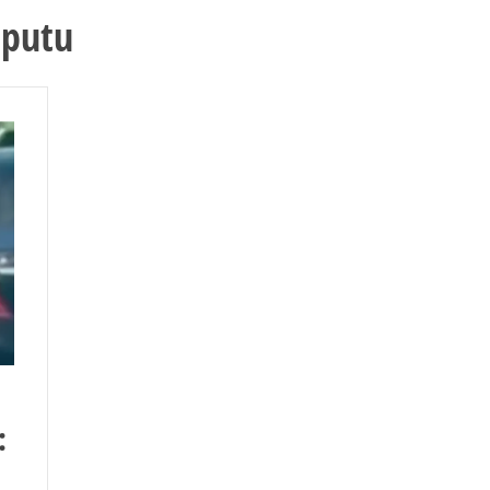
oputu
: