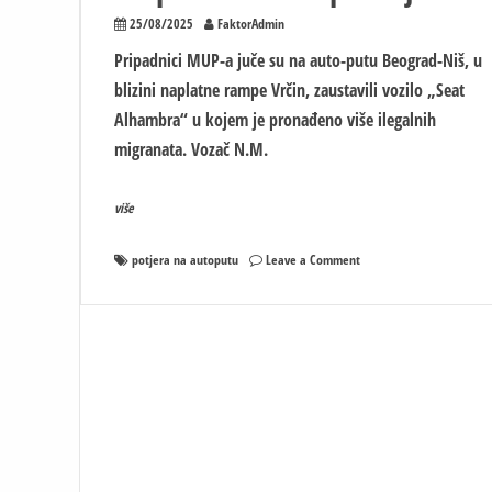
25/08/2025
FaktorAdmin
Pripadnici MUP-a juče su na auto-putu Beograd-Niš, u
blizini naplatne rampe Vrčin, zaustavili vozilo „Seat
Alhambra“ u kojem je pronađeno više ilegalnih
migranata. Vozač N.M.
više
on
potjera na autoputu
Leave a Comment
Filmska
potjera
po
auto-
putu:
Suspendovana
3
policajca!