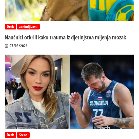
Desk
zanimljivosti
Naučnici otkrili kako trauma iz d‌jetinjstva mijenja mozak
07/08/2026
Desk
Scena