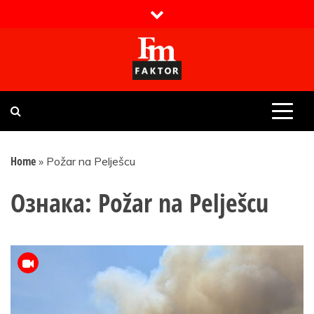
Skip
to
content
Faktor magazin
Uvijek presudan
Home
»
Požar na Pelješcu
Ознака:
Požar na Pelješcu