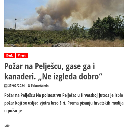
Desk
Vijesti
Požar na Pelješcu, gase ga i
kanaderi. „Ne izgleda dobro“
25/07/2024
FaktorAdmin
Požar na Pelješcu Na poluostrvu Pelješac u Hrvatskoj jutros je izbio
požar koji se usljed vjetra brzo širi. Prema pisanju hrvatskih medija
u požar je
više