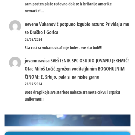
sam posten plate redovno dolaze iz britanije amerike
nemacke!…
nevena
Vukanović potpuno izgubio razum: Priviđaju mu
se Draško i Gorica
05/08/2024
Sta reci za vukanovica? nije bolest sve sto boli!!!
jovanmravica
SVEŠTENIK SPC OSUDIO JOVANU JEREMIĆ!
Otac Miloš Lučić zgrožen voditeljkinim BOGOHULNIM
ČINOM: E, Srbijo, pala si na niske grane
25/07/2024
Boze dragi koje sve starlete nakaze sramote crkvu i srpsku
uniformu!!!