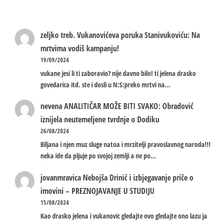
zeljko treb.
Vukanovićeva poruka Stanivukoviću: Na
mrtvima vodiš kampanju!
19/09/2024
vukane jesi li ti zaboravio? nije davno bilo! ti jelena drasko
govedarica itd. ste i dosli u N:S:preko mrtvi na…
nevena
ANALITIČAR MOŽE BITI SVAKO: Obradović
iznijela neutemeljene tvrdnje o Dodiku
26/08/2024
Biljana i njen muz sluge natoa i mrzitelji pravoslavnog naroda!!!
neka ide da pljuje po svojoj zemlji a ne po…
jovanmravica
Nebojša Drinić i izbjegavanje priče o
imovini – PREZNOJAVANJE U STUDIJU
15/08/2024
Kao drasko jelena i vukanovic gledajte ovo gledajte ono lazu ja