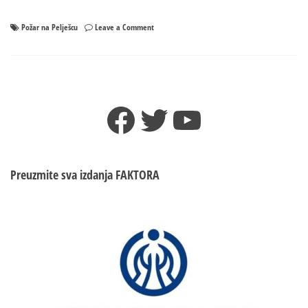
on
Požar na Pelješcu
Leave a Comment
Požar
na
Pelješcu,
gase
ga
Facebook
Twitter
YouTube
i
kanaderi.
„Ne
izgleda
dobro“
Preuzmite sva izdanja
FAKTORA