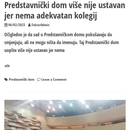
Predstavnički dom više nije ustavan
jer nema adekvatan kolegij
06/02/2025
FaktorAdmin
Očigledno je da sad u Predstavničkom domu pokušavaju da
smjenjuju, ali ne mogu ništa da imenuju. Taj Predstavnički dom
uopšte više nije ustavan jer nema
više
on
Predstavnički dom
Leave a Comment
Predstavnički
dom
više
nije
ustavan
jer
nema
adekvatan