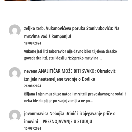
zeljko treb.
Vukanovićeva poruka Stanivukoviću: Na
mrtvima vodiš kampanju!
19/09/2024
vukane jesi li ti zaboravio? nije davno bilo! ti jelena drasko
govedarica itd. ste i dosli u N:S:preko mrtvi na…
nevena
ANALITIČAR MOŽE BITI SVAKO: Obradović
iznijela neutemeljene tvrdnje o Dodiku
26/08/2024
Biljana i njen muz sluge natoa i mrzitelji pravoslavnog naroda!!!
neka ide da pljuje po svojoj zemlji a ne po…
jovanmravica
Nebojša Drinić i izbjegavanje priče o
imovini – PREZNOJAVANJE U STUDIJU
15/08/2024