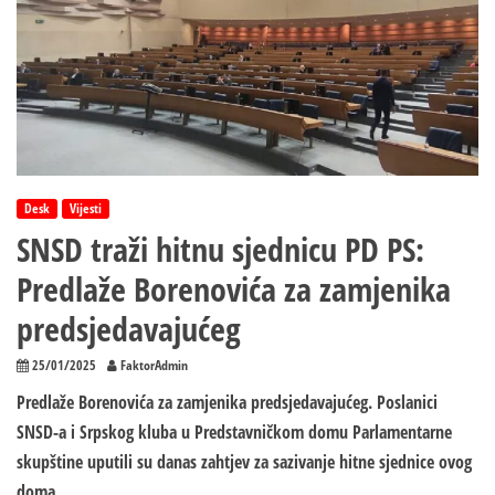
kolegij
Desk
Vijesti
SNSD traži hitnu sjednicu PD PS:
Predlaže Borenovića za zamjenika
predsjedavajućeg
25/01/2025
FaktorAdmin
Predlaže Borenovića za zamjenika predsjedavajućeg. Poslanici
SNSD-a i Srpskog kluba u Predstavničkom domu Parlamentarne
skupštine uputili su danas zahtjev za sazivanje hitne sjednice ovog
doma