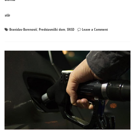
više
on
Branislav Borenović
Predstavnički dom
SNSD
Leave a Comment
,
,
SNSD
traži
hitnu
sjednicu
PD
PS:
Predlaže
Borenovića
za
zamjenika
predsjedavajućeg