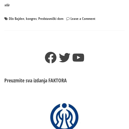
više
on
Džo Bajden
kongres
Predstavnički dom
Leave a Comment
,
,
Republikanci
osvojili
većinu
u
Predstavničkom
Facebook
Twitter
YouTube
domu
Preuzmite sva izdanja
FAKTORA