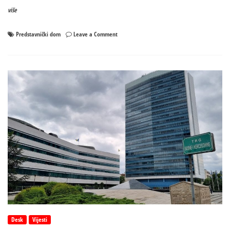
više
on
Predstavnički dom
Leave a Comment
Hitna
sjednica
Predstavničkog
doma
PS
BiH
o
budžetu
Desk
Vijesti