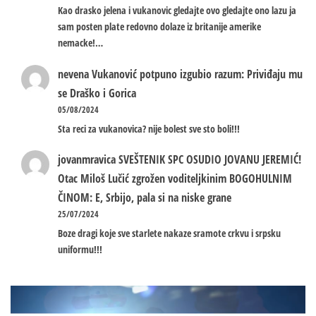
Kao drasko jelena i vukanovic gledajte ovo gledajte ono lazu ja
sam posten plate redovno dolaze iz britanije amerike
nemacke!…
nevena
Vukanović potpuno izgubio razum: Priviđaju mu
se Draško i Gorica
05/08/2024
Sta reci za vukanovica? nije bolest sve sto boli!!!
jovanmravica
SVEŠTENIK SPC OSUDIO JOVANU JEREMIĆ!
Otac Miloš Lučić zgrožen voditeljkinim BOGOHULNIM
ČINOM: E, Srbijo, pala si na niske grane
25/07/2024
Boze dragi koje sve starlete nakaze sramote crkvu i srpsku
uniformu!!!