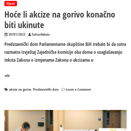
Vijesti
Hoće li akcize na gorivo konačno
biti ukinute
30/01/2023
FaktorAdmin
Predstavnički dom Parlamentarne skupštine BiH trebalo bi da sutra
razmatra izvještaj Zajedničke komisije oba doma o usaglašavanju
teksta Zakona o izmjenama Zakona o akcizama u
više
on
akcize na gorivo
Predstavnički dom
Leave a Comment
,
Hoće
li
akcize
na
gorivo
konačno
biti