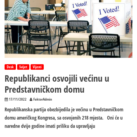
ukinute
Desk
Svijet
Vijesti
Republikanci osvojili većinu u
Predstavničkom domu
17/11/2022
FaktorAdmin
Republikanska partija obezbijedila je većinu u Predstavničkom
domu američkog Kongresa, sa osvojenih 218 mjesta. Oni će u
naredne dvije godine imati priliku da upravljaju