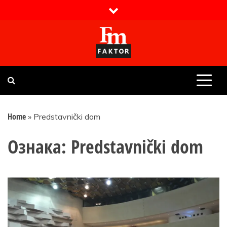
Skip
to
content
Faktor magazin
Uvijek presudan
Home
»
Predstavnički dom
Ознака:
Predstavnički dom